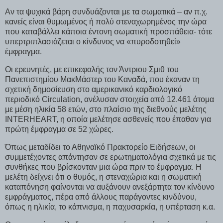
Αν τα ψυχικά βάρη συνδυάζονται με τα σωματικά – αν π.χ.
κανείς είναι θυμωμένος ή πολύ στεναχωρημένος την ώρα
που καταβάλλει κάποια έντονη σωματική προσπάθεια- τότε
υπερτριπλασιάζεται ο κίνδυνος να «πυροδοτηθεί»
έμφραγμα.
Οι ερευνητές, με επικεφαλής τον Άντριου Σμιθ του
Πανεπιστημίου ΜακΜάστερ του Καναδά, που έκαναν τη
σχετική δημοσίευση στο αμερικανικό καρδιολογικό
περιοδικό Circulation, ανέλυσαν στοιχεία από 12.461 άτομα
με μέση ηλικία 58 ετών, στο πλαίσιο της διεθνούς μελέτης
INTERHEART, η οποία μελέτησε ασθενείς που έπαθαν για
πρώτη έμφραγμα σε 52 χώρες.
Όπως μεταδίδει το Αθηναϊκό Πρακτορείο Ειδήσεων, οι
συμμετέχοντες απάντησαν σε ερωτηματολόγια σχετικά με τις
συνθήκες που βρίσκονταν μια ώρα πριν το έμφραγμα. Η
μελέτη δείχνει ότι ο θυμός, η στεναχώρια και η σωματική
καταπόνηση φαίνονται να αυξάνουν ανεξάρτητα τον κίνδυνο
εμφράγματος, πέρα από άλλους παράγοντες κινδύνου,
όπως η ηλικία, το κάπνισμα, η παχυσαρκία, η υπέρταση κ.α.