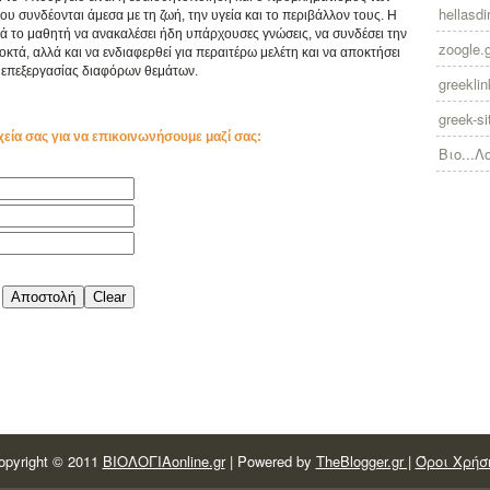
hellasdir
συνδέονται άμεσα με τη ζωή, την υγεία και το περιβάλλον τους. Η
ά το μαθητή να ανακαλέσει ήδη υπάρχουσες γνώσεις, να συνδέσει την
zoogle.
κτά, αλλά και να ενδιαφερθεί για περαιτέρω μελέτη και να αποκτήσει
επεξεργασίας διαφόρων θεμάτων.
greekli
greek-si
χεία σας για να επικοινωνήσουμε μαζί σας:
Βιο...Λ
opyright © 2011
ΒΙΟΛΟΓΙΑonline.gr
| Powered by
TheBlogger.gr |
Όροι Χρήσ