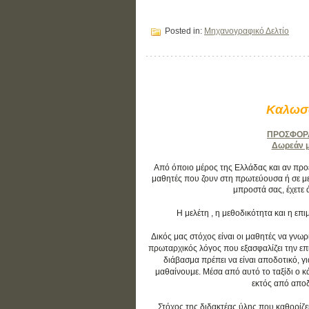
Posted in:
Μηχανογραφικό Δελτίο
Καλωσο
ΠΡΟΣΦΟΡΑ:
Δωρεάν μά
Από όποιο μέρος της Ελλάδας και αν προέρ
μαθητές που ζουν στη πρωτεύουσα ή σε με
μπροστά σας, έχετε 
Η μελέτη , η μεθοδικότητα και η ε
Δικός μας στόχος είναι οι μαθητές να γνωρ
πρωταρχικός λόγος που εξασφαλίζει την επιτ
διάβασμα πρέπει να είναι αποδοτικό, γ
μαθαίνουμε. Μέσα από αυτό το ταξίδι ο 
εκτός από αποδο
Στόχος της διδακτέας ύλης που καθορίζε