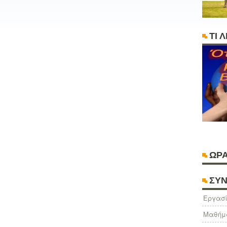
ΤΙ 
ΩΡΑ
ΣΥΝ
Eργασί
Μαθήμ