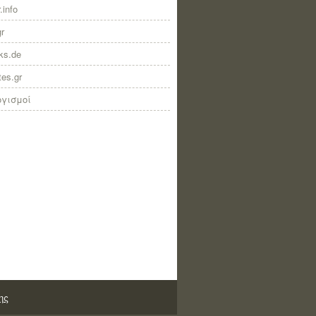
.info
gr
nks.de
tes.gr
ογισμοί
ης