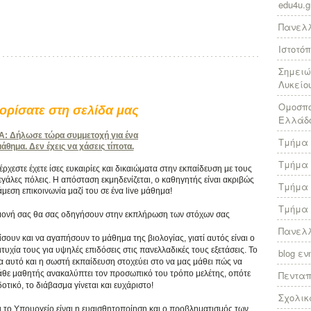
edu4u.g
Πανελλ
Ιστοτό
Σημειώ
Λυκείο
Ομοσπο
ρίσατε στη σελίδα μας
Ελλάδ
 Δήλωσε τώρα συμμετοχή για ένα
Τμήμα 
θημα. Δεν έχεις να χάσεις τίποτα.
Τμήμα 
χεστε έχετε ίσες ευκαιρίες και δικαιώματα στην εκπαίδευση με τους
γάλες πόλεις. Η απόσταση εκμηδενίζεται, ο καθηγητής είναι ακριβώς
Τμήμα 
άμεση επικοινωνία μαζί του σε ένα live μάθημα!
Τμήμα 
πιμονή σας θα σας οδηγήσουν στην εκπλήρωση των στόχων σας
Πανελλ
ίσουν και να αγαπήσουν το μάθημα της βιολογίας, γιατί αυτός είναι ο
υχία τους για υψηλές επιδόσεις στις πανελλαδικές τους εξετάσεις. Το
blog ε
ια αυτό και η σωστή εκπαίδευση στοχεύει στο να μας μάθει πώς να
κάθε μαθητής ανακαλύπτει τον προσωπικό του τρόπο μελέτης, οπότε
Πεντα
τικό, το διάβασμα γίνεται και ευχάριστο!
Σχολικ
ι το Υπουργείο είναι η ευαισθητοποίηση και ο προβληματισμός των