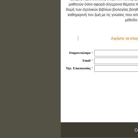
μαθητών όσον αφορά σύγχρονα θέματα που 
δομή των σχολικών βιβλίων βιολογίας βοηθ
καθημερινή του ζωή με τις γνώσεις που απο
μέθοδο 
Αφήστε τα στοι
*
Ονοματεπώνυμο
*
Email
*
Τηλ. Επικοινωνίας
C