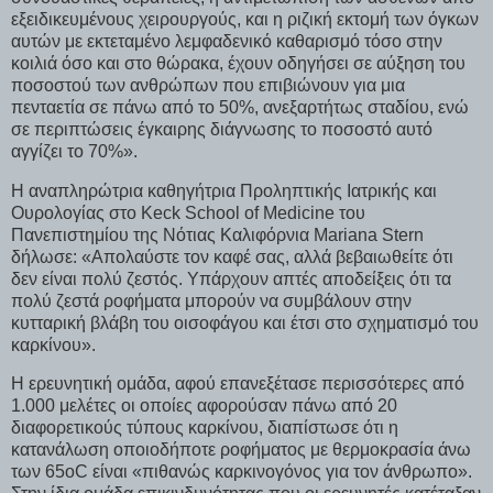
εξειδικευμένους χειρουργούς, και η ριζική εκτομή των όγκων
αυτών με εκτεταμένο λεμφαδενικό καθαρισμό τόσο στην
κοιλιά όσο και στο θώρακα, έχουν οδηγήσει σε αύξηση του
ποσοστού των ανθρώπων που επιβιώνουν για μια
πενταετία σε πάνω από το 50%, ανεξαρτήτως σταδίου, ενώ
σε περιπτώσεις έγκαιρης διάγνωσης το ποσοστό αυτό
αγγίζει το 70%».
Η αναπληρώτρια καθηγήτρια Προληπτικής Ιατρικής και
Ουρολογίας στο Keck School of Medicine του
Πανεπιστημίου της Νότιας Καλιφόρνια Mariana Stern
δήλωσε: «Απολαύστε τον καφέ σας, αλλά βεβαιωθείτε ότι
δεν είναι πολύ ζεστός. Υπάρχουν απτές αποδείξεις ότι τα
πολύ ζεστά ροφήματα μπορούν να συμβάλουν στην
κυτταρική βλάβη του οισοφάγου και έτσι στο σχηματισμό του
καρκίνου».
Η ερευνητική ομάδα, αφού επανεξέτασε περισσότερες από
1.000 μελέτες οι οποίες αφορούσαν πάνω από 20
διαφορετικούς τύπους καρκίνου, διαπίστωσε ότι η
κατανάλωση οποιοδήποτε ροφήματος με θερμοκρασία άνω
των 65οC είναι «πιθανώς καρκινογόνος για τον άνθρωπο».