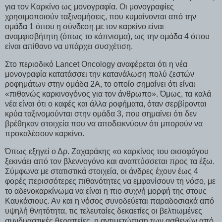
για τον Καρκίνο ως μονογραφία. Οι μονογραφίες
χρησιμοποιούν ταξινομήσεις, που κυμαίνονται από την
ομάδα 1 όπου η σύνδεση με τον καρκίνο είναι
αναμφισβήτητη (όπως το κάπνισμα), ως την ομάδα 4 όπου
είναι απίθανο να υπάρχει συσχέτιση.
Στο περιοδικό Lancet Oncology αναφέρεται ότι η νέα
μονογραφία κατατάσσει την κατανάλωση πολύ ζεστών
ροφημάτων στην ομάδα 2Α, το οποίο σημαίνει ότι είναι
«πιθανώς καρκινογόνος για τον άνθρωπο». Όμως, τα καλά
νέα είναι ότι ο καφές και άλλα ροφήματα, όταν σερβίρονται
κρύα ταξινομούνται στην ομάδα 3, που σημαίνει ότι δεν
βρέθηκαν στοιχεία που να αποδεικνύουν ότι μπορούν να
προκαλέσουν καρκίνο.
Όπως εξηγεί ο Δρ. Ζαχαράκης «ο καρκίνος του οισοφάγου
ξεκινάει από τον βλεννογόνο και αναπτύσσεται προς τα έξω.
Σύμφωνα με στατιστικά στοιχεία, οι άνδρες έχουν έως 4
φορές περισσότερες πιθανότητες να εμφανίσουν τη νόσο, με
το αδενοκαρκίνωμα να είναι η πιο συχνή μορφή της στους
Καυκάσιους. Αν και η νόσος συνοδεύεται παραδοσιακά από
υψηλή θνητότητα, τις τελευταίες δεκαετίες οι βελτιωμένες
συνδυαστικές θεραπείες, η αντιμετώπιση των ασθενών από