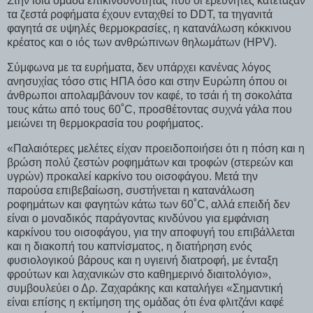
Στην ίδια ομάδα επικινδυνότητας που οι ερευνητές κατέταξαν
τα ζεστά ροφήματα έχουν ενταχθεί το DDT, τα τηγανιτά
φαγητά σε υψηλές θερμοκρασίες, η κατανάλωση κόκκινου
κρέατος και ο ιός των ανθρώπινων θηλωμάτων (HPV).
Σύμφωνα με τα ευρήματα, δεν υπάρχει κανένας λόγος
ανησυχίας τόσο στις ΗΠΑ όσο και στην Ευρώπη όπου οι
άνθρωποι απολαμβάνουν τον καφέ, το τσάι ή τη σοκολάτα
τους κάτω από τους 60˚C, προσθέτοντας συχνά γάλα που
μειώνει τη θερμοκρασία του ροφήματος.
«Παλαιότερες μελέτες είχαν προειδοποιήσει ότι η πόση και η
βρώση πολύ ζεστών ροφημάτων και τροφών (στερεών και
υγρών) προκαλεί καρκίνο του οισοφάγου. Μετά την
παρούσα επιβεβαίωση, συστήνεται η κατανάλωση
ροφημάτων και φαγητών κάτω των 60˚C, αλλά επειδή δεν
είναι ο μοναδικός παράγοντας κινδύνου για εμφάνιση
καρκίνου του οισοφάγου, για την αποφυγή του επιβάλλεται
και η διακοπή του καπνίσματος, η διατήρηση ενός
φυσιολογικού βάρους και η υγιεινή διατροφή, με ένταξη
φρούτων και λαχανικών στο καθημερινό διαιτολόγιο»,
συμβουλεύει ο Δρ. Ζαχαράκης και καταλήγει «Σημαντική
είναι επίσης η εκτίμηση της ομάδας ότι ένα φλιτζάνι καφέ