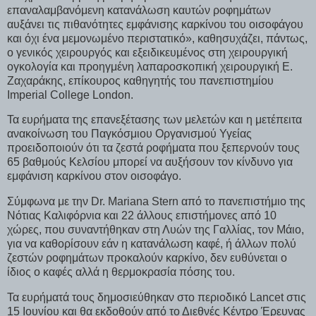
επαναλαμβανόμενη κατανάλωση καυτών ροφημάτων
αυξάνει τις πιθανότητες εμφάνισης καρκίνου του οισοφάγου
και όχι ένα μεμονωμένο περιστατικό», καθησυχάζει, πάντως,
ο γενικός χειρουργός και εξειδικευμένος στη χειρουργική
ογκολογία και προηγμένη λαπαροσκοπική χειρουργική Ε.
Ζαχαράκης, επίκουρος καθηγητής του πανεπιστημίου
Imperial College London.
Τα ευρήματα της επανεξέτασης των μελετών και η μετέπειτα
ανακοίνωση του Παγκόσμιου Οργανισμού Υγείας
προειδοποιούν ότι τα ζεστά ροφήματα που ξεπερνούν τους
65 βαθμούς Κελσίου μπορεί να αυξήσουν τον κίνδυνο για
εμφάνιση καρκίνου στον οισοφάγο.
Σύμφωνα με την Dr. Mariana Stern από το πανεπιστήμιο της
Νότιας Καλιφόρνια και 22 άλλους επιστήμονες από 10
χώρες, που συναντήθηκαν στη Λυών της Γαλλίας, τον Μάιο,
για να καθορίσουν εάν η κατανάλωση καφέ, ή άλλων πολύ
ζεστών ροφημάτων προκαλούν καρκίνο, δεν ευθύνεται ο
ίδιος ο καφές αλλά η θερμοκρασία πόσης του.
Τα ευρήματά τους δημοσιεύθηκαν στο περιοδικό Lancet στις
15 Ιουνίου και θα εκδοθούν από το Διεθνές Κέντρο Έρευνας