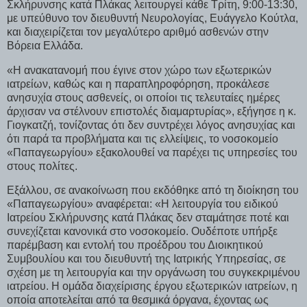
Σκλήρυνσης κατά Πλάκας λειτουργεί κάθε Τρίτη, 9:00-13:30,
με υπεύθυνο τον διευθυντή Νευρολογίας, Ευάγγελο Κούτλα,
και διαχειρίζεται τον μεγαλύτερο αριθμό ασθενών στην
Βόρεια Ελλάδα.
«Η ανακατανομή που έγινε στον χώρο των εξωτερικών
ιατρείων, καθώς και η παραπληροφόρηση, προκάλεσε
ανησυχία στους ασθενείς, οι οποίοι τις τελευταίες ημέρες
άρχισαν να στέλνουν επιστολές διαμαρτυρίας», εξήγησε η κ.
Γιογκατζή, τονίζοντας ότι δεν συντρέχει λόγος ανησυχίας και
ότι παρά τα προβλήματα και τις ελλείψεις, το νοσοκομείο
«Παπαγεωργίου» εξακολουθεί να παρέχει τις υπηρεσίες του
στους πολίτες.
Εξάλλου, σε ανακοίνωση που εκδόθηκε από τη διοίκηση του
«Παπαγεωργίου» αναφέρεται: «Η λειτουργία του ειδικού
Iατρείου Σκλήρυνσης κατά Πλάκας δεν σταμάτησε ποτέ και
συνεχίζεται κανονικά στο νοσοκομείο. Ουδέποτε υπήρξε
παρέμβαση και εντολή του προέδρου του Διοικητικού
Συμβουλίου και του διευθυντή της Ιατρικής Υπηρεσίας, σε
σχέση με τη λειτουργία και την οργάνωση του συγκεκριμένου
ιατρείου. Η ομάδα διαχείρισης έργου εξωτερικών ιατρείων, η
οποία αποτελείται από τα θεσμικά όργανα, έχοντας ως