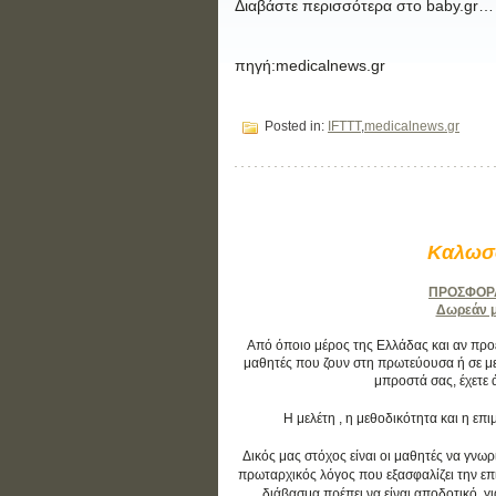
Διαβάστε περισσότερα στο baby.gr…
πηγή:medicalnews.gr
Posted in:
IFTTT
,
medicalnews.gr
Καλωσο
ΠΡΟΣΦΟΡΑ:
Δωρεάν μά
Από όποιο μέρος της Ελλάδας και αν προέρ
μαθητές που ζουν στη πρωτεύουσα ή σε με
μπροστά σας, έχετε 
Η μελέτη , η μεθοδικότητα και η ε
Δικός μας στόχος είναι οι μαθητές να γνωρ
πρωταρχικός λόγος που εξασφαλίζει την επιτ
διάβασμα πρέπει να είναι αποδοτικό, γ