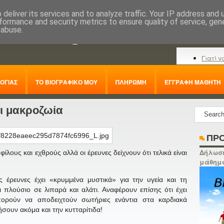
deliver its services and to analyze traffic. Your IP address and
formance and security metrics to ensure quality of service, ge
nline.gr
 abuse.
Γιατί ν
ΟΓΙΑΣ
ΤΟ ΒΙΟΓΡΑΦΙΚΟ ΜΟΥ
ΠΛΗΡΩΜΗ
ΕΓΓΡΑΦΗ ΜΑΘΗΤΗ
ι μακροζωία
ΠΡΟ
Δήλωσε
φίλους και εχθρούς αλλά οι έρευνες δείχνουν ότι τελικά είναι
μάθημ
ς έρευνες έχει «κρυμμένα μυστικά» για την υγεία και τη
ι πλούσιο σε λιπαρά και αλάτι. Αναφέρουν επίσης ότι έχει
πορούν να αποδειχτούν σωτήριες ενάντια στα καρδιακά
σουν ακόμα και την κυτταρίτιδα!