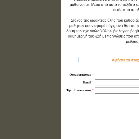
μαθαίνουμε. Μέσα από αυτό το ταξίδι ο 
εκτός από αποδο
Στόχος της διδακτέας ύλης που καθορίζε
μαθητών όσον αφορά σύγχρονα θέματα που 
δομή των σχολικών βιβλίων βιολογίας βοηθ
καθημερινή του ζωή με τις γνώσεις που απο
μέθοδο 
Αφήστε τα στοι
*
Ονοματεπώνυμο
*
Email
*
Τηλ. Επικοινωνίας