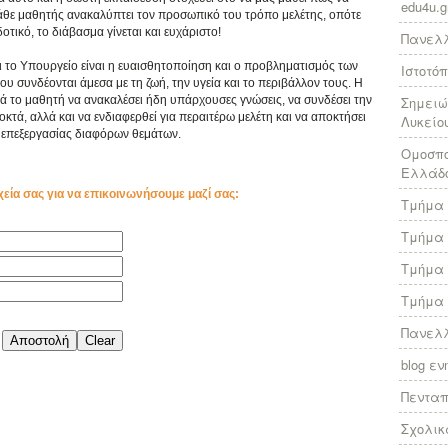
edu4u.g
κάθε μαθητής ανακαλύπτει τον προσωπικό του τρόπο μελέτης, οπότε
τικό, το διάβασμα γίνεται και ευχάριστο!
Πανελλ
ι το Υπουργείο είναι η ευαισθητοποίηση και ο προβληματισμός των
Ιστοτό
συνδέονται άμεσα με τη ζωή, την υγεία και το περιβάλλον τους. Η
ά το μαθητή να ανακαλέσει ήδη υπάρχουσες γνώσεις, να συνδέσει την
Σημειώ
κτά, αλλά και να ενδιαφερθεί για περαιτέρω μελέτη και να αποκτήσει
Λυκείο
επεξεργασίας διαφόρων θεμάτων.
Ομοσπο
Ελλάδ
χεία σας για να επικοινωνήσουμε μαζί σας:
Τμήμα 
Τμήμα 
Τμήμα 
Τμήμα 
Πανελλ
blog ε
Πεντα
Σχολικ