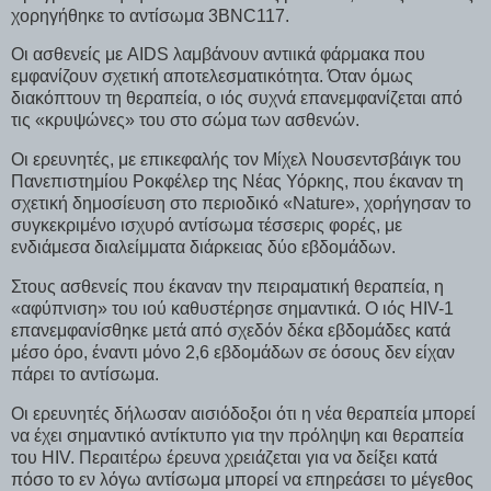
χορηγήθηκε το αντίσωμα 3BNC117.
Οι ασθενείς με AIDS λαμβάνουν αντιικά φάρμακα που
εμφανίζουν σχετική αποτελεσματικότητα. Όταν όμως
διακόπτουν τη θεραπεία, ο ιός συχνά επανεμφανίζεται από
τις «κρυψώνες» του στο σώμα των ασθενών.
Οι ερευνητές, με επικεφαλής τον Μίχελ Νουσεντσβάιγκ του
Πανεπιστημίου Ροκφέλερ της Νέας Υόρκης, που έκαναν τη
σχετική δημοσίευση στο περιοδικό «Nature», χορήγησαν το
συγκεκριμένο ισχυρό αντίσωμα τέσσερις φορές, με
ενδιάμεσα διαλείμματα διάρκειας δύο εβδομάδων.
Στους ασθενείς που έκαναν την πειραματική θεραπεία, η
«αφύπνιση» του ιού καθυστέρησε σημαντικά. Ο ιός HIV-1
επανεμφανίσθηκε μετά από σχεδόν δέκα εβδομάδες κατά
μέσο όρο, έναντι μόνο 2,6 εβδομάδων σε όσους δεν είχαν
πάρει το αντίσωμα.
Οι ερευνητές δήλωσαν αισιόδοξοι ότι η νέα θεραπεία μπορεί
να έχει σημαντικό αντίκτυπο για την πρόληψη και θεραπεία
του HIV. Περαιτέρω έρευνα χρειάζεται για να δείξει κατά
πόσο το εν λόγω αντίσωμα μπορεί να επηρεάσει το μέγεθος