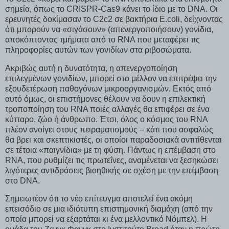
σημεία, όπως το CRISPR-Cas9 κάνει το ίδιο με το DNA. Οι
ερευνητές δοκίμασαν το C2c2 σε βακτήρια E.coli, δείχνοντας
ότι μπορούν να «σιγάσουν» (απενεργοποιήσουν) γονίδια,
αποκόπτοντας τμήματα από το RNA που μεταφέρει τις
πληροφορίες αυτών των γονιδίων στα ριβοσώματα.
Ακριβώς αυτή η δυνατότητα, η απενεργοποίηση
επιλεγμένων γονιδίων, μπορεί στο μέλλον να επιτρέψει την
εξουδετέρωση παθογόνων μικροοργανισμών. Εκτός από
αυτό όμως, οι επιστήμονες θέλουν να δουν η επιλεκτική
τροποποίηση του RNA ποιές αλλαγές θα επιφέρει σε ένα
κύτταρο, ζώο ή άνθρωπο. Έτσι, όλος ο κόσμος του RNA
πλέον ανοίγει στους πειραματισμούς – κάτι που ασφαλώς
θα βρει και σκεπτικιστές, οι οποίοι παραδοσιακά αντιτίθενται
σε τέτοια «παιγνίδια» με τη φύση. Πάντως η επέμβαση στο
RNA, που ρυθμίζει τις πρωτεΐνες, αναμένεται να ξεσηκώσει
λιγότερες αντιδράσεις βιοηθικής σε σχέση με την επέμβαση
στο DNA.
Σημειωτέον ότι το νέο επίτευγμα αποτελεί ένα ακόμη
επεισόδιο σε μια ιδιότυπη επιστημονική διαμάχη (από την
οποία μπορεί να εξαρτάται κι ένα μελλοντικό Νόμπελ). Η