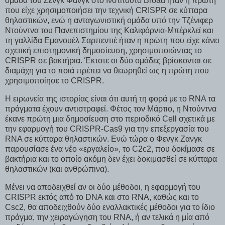
ομάδα του Ζενγκ Φανγκ στο Ινστιτούτο Broad ήταν η πρώτη
που είχε χρησιμοποιήσει την τεχνική CRISPR σε κύτταρα
θηλαστικών, ενώ η ανταγωνιστική ομάδα υπό την Τζένιφερ
Ντούντνα του Πανεπιστημίου της Καλιφόρνια-Μπέρκλεϊ και
τη γαλλίδα Εμανουέλ Σαρπεντιέ ήταν η πρώτη που είχε κάνει
σχετική επιστημονική δημοσίευση, χρησιμοποιώντας το
CRISPR σε βακτήρια. Έκτοτε οι δύο ομάδες βρίσκονται σε
διαμάχη για το ποιά πρέπει να θεωρηθεί ως η πρώτη που
χρησιμοποίησε το CRISPR.
H ειρωνεία της ιστορίας είναι ότι αυτή τη φορά με το RNA τα
πράγματα έχουν αντιστραφεί. Φέτος τον Μάρτιο, η Ντούντνα
έκανε πρώτη μια δημοσίευση στο περιοδικό Cell σχετικά με
την εφαρμογή του CRISPR-Cas9 για την επεξεργασία του
RNA σε κύτταρα θηλαστικών. Ενώ τώρα ο Φενγκ Ζανγκ
παρουσίασε ένα νέο «εργαλείο», το C2c2, που δοκίμασε σε
βακτήρια και το οποίο ακόμη δεν έχει δοκιμασθεί σε κύτταρα
θηλαστικών (και ανθρώπινα).
Μένει να αποδειχθεί αν οι δύο μέθοδοι, η εφαρμογή του
CRISPR εκτός από το DNA και στο RNA, καθώς και το
Csc2, θα αποδειχθούν δύο εναλλακτικές μέθοδοι για το ίδιο
πράγμα, την χειραγώγηση του RNA, ή αν τελικά η μία από