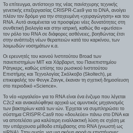
Το επίτευγμα, αντίστοιχο της νέας πανίσχυρης τεχνικής
γενετικής επεξεργασίας CRISPR-Cas9 για το DNA, ανοίγει
πλέον τον δρόμο για την στοχευμένη «χειραγώγηση» και του
RNA. Αυτό αναμένεται να προσφέρει νέες δυνατότητες στη
συνθετική βιολογία και στην ιατρική, καθώς θα «φωτίσει»
τον ρόλο του RNA σε διάφορες ασθένειες, βοηθώντας έτσι
στην ανάπτυξη νέων θεραπειών κατά του καρκίνου, των
λοιμωδών νοσημάτων κ.α.
Οι ερευνητές του κοινού Ινστιτούτου Broad των
πανεπιστημίων ΜΙΤ και Χάρβαρντ, του Πανεπιστημίου
Ράτγκερς, καθώς επίσης του ρωσικού Ινστιτούτου
Επιστήμης και Τεχνολογίας Σκόλκοβο (Skoltech), με
επικεφαλής τον Φενγκ Ζανγκ, έκαναν τη σχετική δημοσίευση
στο περιοδικό «Science».
Το νέο «εργαλείο» για το RNA είναι ένα ένζυμο που λέγεται
C2c2 και ανακαλύφθηκε αρχικά ως αμυντικός μηχανισμός
των βακτηρίων κατά των ιών. Έρχεται να συμπληρώσει το
σύστημα CRISPR-Cas9 που «δουλεύει» πάνω στο DNA και
να αποτελέσει μια καλύτερη εναλλακτική λύση σε σχέση με
την υπάρχουσα μέθοδο επέμβασης στο RNA (γνωστή ως
siRNA). Στην ουσία, για μια ακόμη φορά οι επιστήμονες