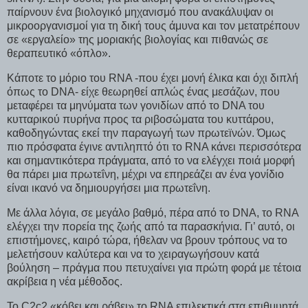
παίρνουν ένα βιολογικό μηχανισμό που ανακάλυψαν οι
μικροοργανισμοί για τη δική τους άμυνα και τον μετατρέπουν
σε «εργαλείο» της μοριακής βιολογίας και πιθανώς σε
θεραπευτικό «όπλο».
Κάποτε το μόριο του RNA -που έχει μονή έλικα και όχι διπλή
όπως το DNA- είχε θεωρηθεί απλώς ένας μεσάζων, που
μεταφέρει τα μηνύματα των γονιδίων από το DNA του
κυτταρικού πυρήνα προς τα ριβοσώματα του κυττάρου,
καθοδηγώντας εκεί την παραγωγή των πρωτεϊνών. Όμως
πιο πρόσφατα έγινε αντιληπτό ότι το RNA κάνει περισσότερα
και σημαντικότερα πράγματα, από το να ελέγχει ποιά μορφή
θα πάρει μια πρωτεΐνη, μέχρι να επηρεάζει αν ένα γονίδιο
είναι ικανό να δημιουργήσει μια πρωτεΐνη.
Με άλλα λόγια, σε μεγάλο βαθμό, πέρα από το DNA, το RNA
ελέγχει την πορεία της ζωής από τα παρασκήνια. Γι’ αυτό, οι
επιστήμονες, καιρό τώρα, ήθελαν να βρουν τρόπους να το
μελετήσουν καλύτερα και να το χειραγωγήσουν κατά
βούληση – πράγμα που πετυχαίνει για πρώτη φορά με τέτοια
ακρίβεια η νέα μέθοδος.
Το C2c2 «κόβει και ράβει» το RNA επιλεκτικά στα επιθμυητά