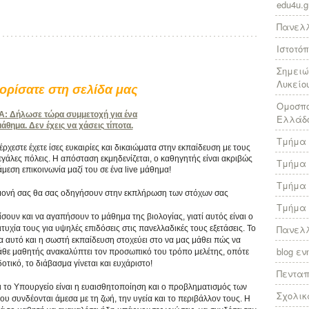
edu4u.g
Πανελλ
Ιστοτό
Σημειώ
Λυκείο
ρίσατε στη σελίδα μας
Ομοσπο
 Δήλωσε τώρα συμμετοχή για ένα
Ελλάδ
θημα. Δεν έχεις να χάσεις τίποτα.
Τμήμα 
χεστε έχετε ίσες ευκαιρίες και δικαιώματα στην εκπαίδευση με τους
γάλες πόλεις. Η απόσταση εκμηδενίζεται, ο καθηγητής είναι ακριβώς
Τμήμα 
άμεση επικοινωνία μαζί του σε ένα live μάθημα!
Τμήμα 
πιμονή σας θα σας οδηγήσουν στην εκπλήρωση των στόχων σας
Τμήμα 
ίσουν και να αγαπήσουν το μάθημα της βιολογίας, γιατί αυτός είναι ο
Πανελλ
υχία τους για υψηλές επιδόσεις στις πανελλαδικές τους εξετάσεις. Το
ια αυτό και η σωστή εκπαίδευση στοχεύει στο να μας μάθει πώς να
blog ε
κάθε μαθητής ανακαλύπτει τον προσωπικό του τρόπο μελέτης, οπότε
τικό, το διάβασμα γίνεται και ευχάριστο!
Πεντα
ι το Υπουργείο είναι η ευαισθητοποίηση και ο προβληματισμός των
Σχολικ
συνδέονται άμεσα με τη ζωή, την υγεία και το περιβάλλον τους. Η