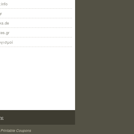
.info
gr
nks.de
tes.gr
ογισμοί
ης
 Printable Coupons