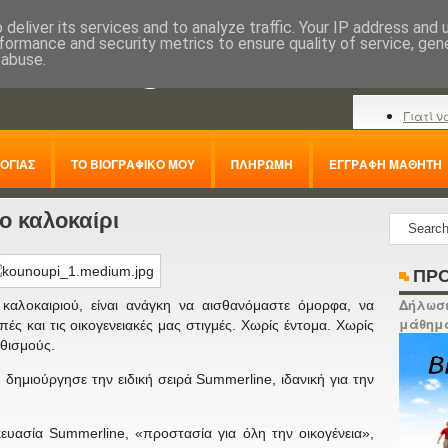
deliver its services and to analyze traffic. Your IP address and
formance and security metrics to ensure quality of service, ge
nline.gr
 abuse.
Γιατί ν
ΟΓΙΑΣ
ΤΟ ΒΙΟΓΡΑΦΙΚΟ ΜΟΥ
ΠΛΗΡΩΜΗ
ΕΓΓΡΑΦΗ ΜΑΘΗΤΗ
το καλοκαίρι
ΠΡΟ
Δήλωσε
 καλοκαιριού, είναι ανάγκη να αισθανόμαστε όμορφα, να
μάθημ
ές και τις οικογενειακές μας στιγμές. Χωρίς έντομα. Χωρίς
εθισμούς.
I δημιούργησε την ειδική σειρά Summerline, ιδανική για την
ευασία Summerline, «προστασία για όλη την οικογένεια»,