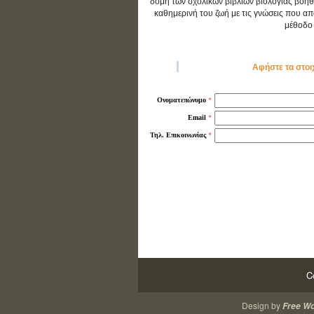
δομή των σχολικών βιβλίων βιολογίας βοηθ
καθημερινή του ζωή με τις γνώσεις που απο
μέθοδο 
Αφήστε τα στοι
*
Ονοματεπώνυμο
*
Email
*
Τηλ. Επικοινωνίας
C
Design by
Free W