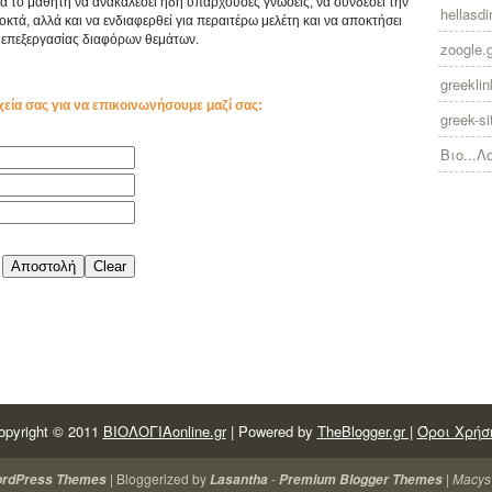
ά το μαθητή να ανακαλέσει ήδη υπάρχουσες γνώσεις, να συνδέσει την
hellasdir
κτά, αλλά και να ενδιαφερθεί για περαιτέρω μελέτη και να αποκτήσει
επεξεργασίας διαφόρων θεμάτων.
zoogle.
greekli
χεία σας για να επικοινωνήσουμε μαζί σας:
greek-si
Βιο...Λ
opyright © 2011
ΒΙΟΛΟΓΙΑonline.gr
| Powered by
TheBlogger.gr |
Όροι Χρήσ
| Bloggerized by
-
|
Macys
ordPress Themes
Lasantha
Premium Blogger Themes