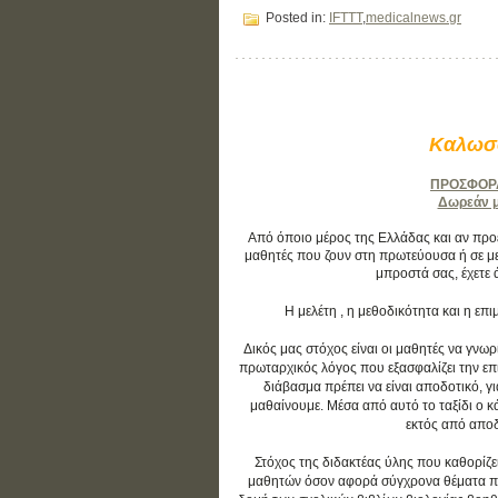
Posted in:
IFTTT
,
medicalnews.gr
Καλωσο
ΠΡΟΣΦΟΡΑ:
Δωρεάν μά
Από όποιο μέρος της Ελλάδας και αν προέρ
μαθητές που ζουν στη πρωτεύουσα ή σε με
μπροστά σας, έχετε 
Η μελέτη , η μεθοδικότητα και η ε
Δικός μας στόχος είναι οι μαθητές να γνωρ
πρωταρχικός λόγος που εξασφαλίζει την επιτ
διάβασμα πρέπει να είναι αποδοτικό, γ
μαθαίνουμε. Μέσα από αυτό το ταξίδι ο 
εκτός από αποδο
Στόχος της διδακτέας ύλης που καθορίζε
μαθητών όσον αφορά σύγχρονα θέματα που 