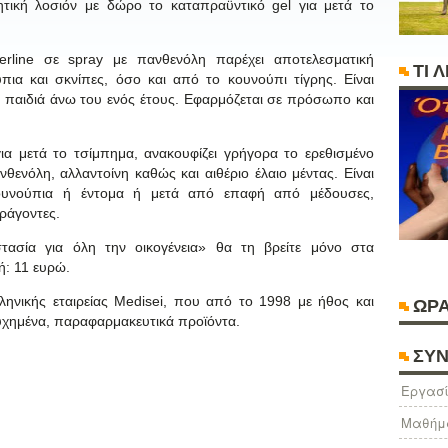
τική λοσιόν με δώρο το καταπραϋντικό gel για μετά το
line σε spray με πανθενόλη παρέχει αποτελεσματική
ΤΙ 
ια και σκνίπες, όσο και από το κουνούπι τίγρης. Είναι
ια παιδιά άνω του ενός έτους. Εφαρμόζεται σε πρόσωπο και
ια μετά το τσίμπημα, ανακουφίζει γρήγορα το ερεθισμένο
θενόλη, αλλαντοίνη καθώς και αιθέριο έλαιο μέντας. Είναι
ουνούπια ή έντομα ή μετά από επαφή από μέδουσες,
ράγοντες.
ασία για όλη την οικογένεια» θα τη βρείτε μόνο στα
ή: 11 ευρώ.
λληνικής εταιρείας Medisei, που από το 1998 με ήθος και
ΩΡΑ
τυχημένα, παραφαρμακευτικά προϊόντα.
ΣΥΝ
Eργασί
Μαθήμ