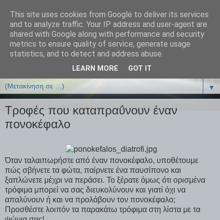
This site uses cookies from Google to deliver its services
ΒΙΟΛΟΓΙΑonline.gr
and to analyze traffic. Your IP address and user-agent are
shared with Google along with performance and security
metrics to ensure quality of service, generate usage
Online Μαθήματα Βιολογίας
statistics, and to detect and address abuse.
LEARN MORE
GOT IT
▼
▼
Τροφές που καταπραΰνουν έναν
πονοκέφαλο
Όταν ταλαιπωρήστε από έναν πονοκέφαλο, υποθέτουμε
πώς σβήνετε τα φώτα, παίρνετε ένα παυσίπονο και
ξαπλώνετε μέχρι να περάσει. Το ξέρατε όμως ότι ορισμένα
τρόφιμα μπορεί να σας διευκολύνουν και γιατί όχι να
απαλύνουν ή και να προλάβουν τον πονοκέφαλο;
Προσθέστε λοιπόν τα παρακάτω τρόφιμα στη λίστα με τα
ψώνια σας!