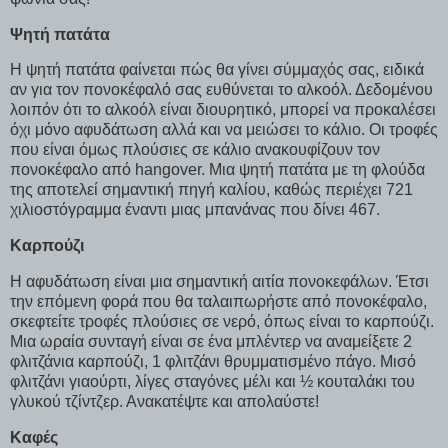
Ψητή πατάτα
Η ψητή πατάτα φαίνεται πώς θα γίνει σύμμαχός σας, ειδικά
αν για τον πονοκέφαλό σας ευθύνεται το αλκοόλ. Δεδομένου
λοιπόν ότι το αλκοόλ είναι διουρητικό, μπορεί να προκαλέσει
όχι μόνο αφυδάτωση αλλά και να μειώσει το κάλιο. Οι τροφές
που είναι όμως πλούσιες σε κάλιο ανακουφίζουν τον
πονοκέφαλο από hangover. Μια ψητή πατάτα με τη φλούδα
της αποτελεί σημαντική πηγή καλίου, καθώς περιέχει 721
χιλιοστόγραμμα έναντι μιας μπανάνας που δίνει 467.
Καρπούζι
Η αφυδάτωση είναι μια σημαντική αιτία πονοκεφάλων. Έτσι
την επόμενη φορά που θα ταλαιπωρήστε από πονοκέφαλο,
σκεφτείτε τροφές πλούσιες σε νερό, όπως είναι το καρπούζι.
Μια ωραία συνταγή είναι σε ένα μπλέντερ να αναμείξετε 2
φλιτζάνια καρπούζι, 1 φλιτζάνι θρυμματισμένο πάγο. Μισό
φλιτζάνι γιαούρτι, λίγες σταγόνες μέλι και ½ κουταλάκι του
γλυκού τζίντζερ. Ανακατέψτε και απολαύστε!
Καφές