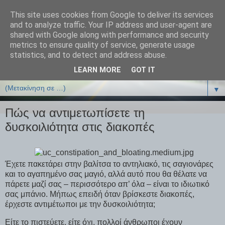
This site uses cookies from Google to deliver its services
ΒΙΟΛΟΓΙΑonline.gr
and to analyze traffic. Your IP address and user-agent are
shared with Google along with performance and security
metrics to ensure quality of service, generate usage
Online Μαθήματα Βιολογίας
statistics, and to detect and address abuse.
LEARN MORE
GOT IT
▼
▼
Πώς να αντιμετωπίσετε τη
δυσκοιλιότητα στις διακοπές
Έχετε πακετάρει στην βαλίτσα το αντηλιακό, τις σαγιονάρες
και το αγαπημένο σας μαγιό, αλλά αυτό που θα θέλατε να
πάρετε μαζί σας – περισσότερο απ’ όλα – είναι το ιδιωτικό
σας μπάνιο. Μήπως επειδή όταν βρίσκεστε διακοπές,
έρχεστε αντιμέτωποι με την δυσκοιλιότητα;
Είτε το πιστεύετε, είτε όχι, πολλοί άνθρωποι έχουν