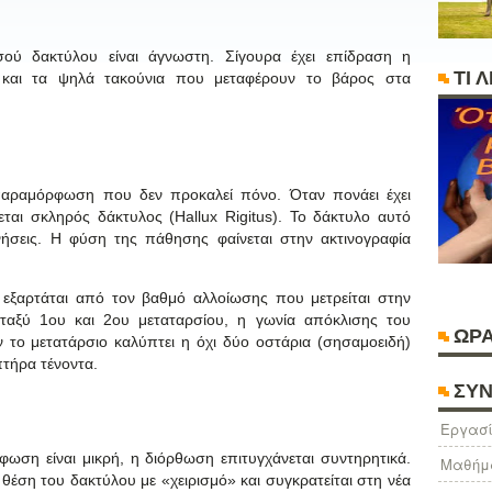
σού δακτύλου είναι άγνωστη. Σίγουρα έχει επίδραση η
ΤΙ 
αι και τα ψηλά τακούνια που μεταφέρουν το βάρος στα
παραμόρφωση που δεν προκαλεί πόνο. Όταν πονάει έχει
ται σκληρός δάκτυλος (Hallux Rigitus). Το δάκτυλο αυτό
ινήσεις. Η φύση της πάθησης φαίνεται στην ακτινογραφία
εξαρτάται από τον βαθμό αλλοίωσης που μετρείται στην
μεταξύ 1ου και 2ου μεταταρσίου, η γωνία απόκλισης του
ΩΡΑ
 το μετατάρσιο καλύπτει η όχι δύο οστάρια (σησαμοειδή)
τήρα τένοντα.
ΣΥΝ
Eργασί
ωση είναι μικρή, η διόρθωση επιτυγχάνεται συντηρητικά.
Μαθήμ
θέση του δακτύλου με «χειρισμό» και συγκρατείται στη νέα