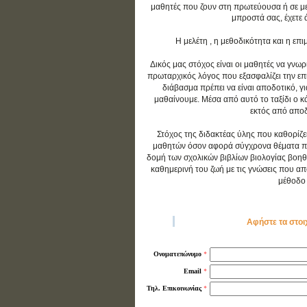
μαθητές που ζουν στη πρωτεύουσα ή σε με
μπροστά σας, έχετε 
Η μελέτη , η μεθοδικότητα και η ε
Δικός μας στόχος είναι οι μαθητές να γνωρ
πρωταρχικός λόγος που εξασφαλίζει την επιτ
διάβασμα πρέπει να είναι αποδοτικό, γ
μαθαίνουμε. Μέσα από αυτό το ταξίδι ο 
εκτός από αποδο
Στόχος της διδακτέας ύλης που καθορίζε
μαθητών όσον αφορά σύγχρονα θέματα που 
δομή των σχολικών βιβλίων βιολογίας βοηθ
καθημερινή του ζωή με τις γνώσεις που απο
μέθοδο 
Αφήστε τα στοι
*
Ονοματεπώνυμο
*
Email
*
Τηλ. Επικοινωνίας