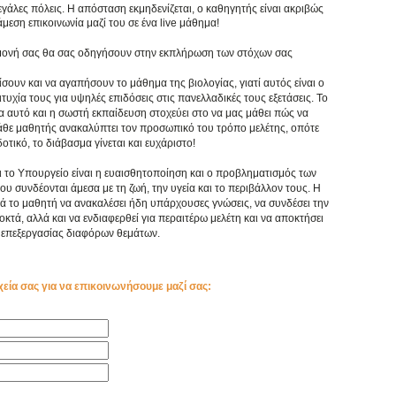
γάλες πόλεις. Η απόσταση εκμηδενίζεται, ο καθηγητής είναι ακριβώς
άμεση επικοινωνία μαζί του σε ένα live μάθημα!
πιμονή σας θα σας οδηγήσουν στην εκπλήρωση των στόχων σας
ίσουν και να αγαπήσουν το μάθημα της βιολογίας, γιατί αυτός είναι ο
υχία τους για υψηλές επιδόσεις στις πανελλαδικές τους εξετάσεις. Το
ια αυτό και η σωστή εκπαίδευση στοχεύει στο να μας μάθει πώς να
κάθε μαθητής ανακαλύπτει τον προσωπικό του τρόπο μελέτης, οπότε
τικό, το διάβασμα γίνεται και ευχάριστο!
ι το Υπουργείο είναι η ευαισθητοποίηση και ο προβληματισμός των
συνδέονται άμεσα με τη ζωή, την υγεία και το περιβάλλον τους. Η
ά το μαθητή να ανακαλέσει ήδη υπάρχουσες γνώσεις, να συνδέσει την
κτά, αλλά και να ενδιαφερθεί για περαιτέρω μελέτη και να αποκτήσει
επεξεργασίας διαφόρων θεμάτων.
χεία σας για να επικοινωνήσουμε μαζί σας: