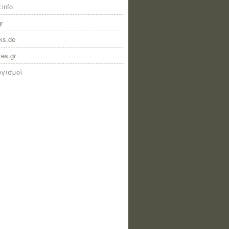
.info
gr
nks.de
tes.gr
ογισμοί