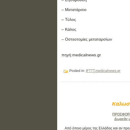
– Μετατάρσιο
– Τύλος
– Κάλος
– Οστεοτομίες μεταταρσίων
πηγή:medicalnews.gr
Posted in:
IFTTT
,
medicalnews.gr
Καλωσο
ΠΡΟΣΦΟΡΑ:
Δωρεάν μά
Από όποιο μέρος της Ελλάδας και αν προέρ