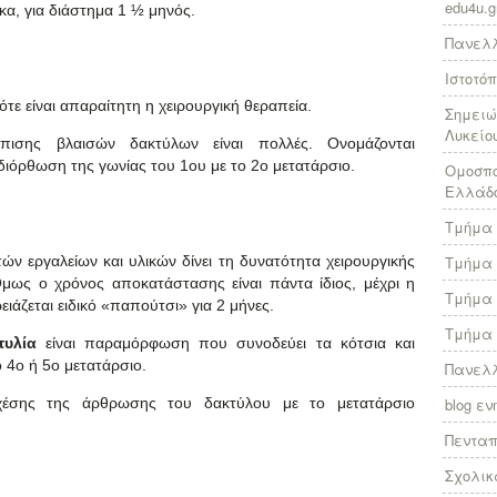
edu4u.g
κα, για διάστημα 1 ½ μηνός.
Πανελλ
Ιστοτό
 είναι απαραίτητη η χειρουργική θεραπεία.
Σημειώ
Λυκείο
τώπισης βλαισών δακτύλων είναι πολλές. Ονομάζονται
διόρθωση της γωνίας του 1ου με το 2ο μετατάρσιο.
Ομοσπο
Ελλάδ
Τμήμα 
ών εργαλείων και υλικών δίνει τη δυνατότητα χειρουργικής
Τμήμα 
μως ο χρόνος αποκατάστασης είναι πάντα ίδιος, μέχρι η
Τμήμα 
ιάζεται ειδικό «παπούτσι» για 2 μήνες.
Τμήμα 
τυλία
είναι παραμόρφωση που συνοδεύει τα κότσια και
ο 4ο ή 5ο μετατάρσιο.
Πανελλ
χέσης της άρθρωσης του δακτύλου με το μετατάρσιο
blog ε
Πεντα
Σχολικ