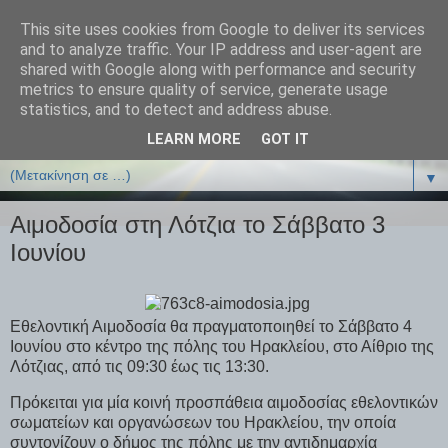
This site uses cookies from Google to deliver its services
ΒΙΟΛΟΓΙΑonline.gr
and to analyze traffic. Your IP address and user-agent are
shared with Google along with performance and security
metrics to ensure quality of service, generate usage
Online Μαθήματα Βιολογίας
statistics, and to detect and address abuse.
LEARN MORE
GOT IT
▼
▼
Αιμοδοσία στη Λότζια το Σάββατο 3
Ιουνίου
Εθελοντική Αιμοδοσία θα πραγματοποιηθεί το Σάββατο 4
Ιουνίου στο κέντρο της πόλης του Ηρακλείου, στο Αίθριο της
Λότζιας, από τις 09:30 έως τις 13:30.
Πρόκειται για μία κοινή προσπάθεια αιμοδοσίας εθελοντικών
σωματείων και οργανώσεων του Ηρακλείου, την οποία
συντονίζουν ο δήμος της πόλης με την αντιδημαρχία