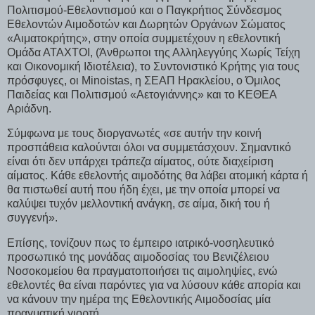
Πολιτισμού-Εθελοντισμού και ο Παγκρήτιος Σύνδεσμος
Εθελοντών Αιμοδοτών και Δωρητών Οργάνων Σώματος
«Αιματοκρήτης», στην οποία συμμετέχουν η εθελοντική
Ομάδα ΑΤΑΧΤΟΙ, (Άνθρωποι της Αλληλεγγύης Χωρίς Τείχη
και Οικονομική Ιδιοτέλεια), το Συντονιστικό Κρήτης για τους
πρόσφυγες, οι Minoistas, η ΣΕΑΠ Ηρακλείου, ο Όμιλος
Παιδείας και Πολιτισμού «Αετογιάννης» και το ΚΕΘΕΑ
Αριάδνη.
Σύμφωνα με τους διοργανωτές «σε αυτήν την κοινή
προσπάθεια καλούνται όλοι να συμμετάσχουν. Σημαντικό
είναι ότι δεν υπάρχει τράπεζα αίματος, ούτε διαχείριση
αίματος. Κάθε εθελοντής αιμοδότης θα λάβει ατομική κάρτα ή
θα πιστωθεί αυτή που ήδη έχει, με την οποία μπορεί να
καλύψει τυχόν μελλοντική ανάγκη, σε αίμα, δική του ή
συγγενή».
Επίσης, τονίζουν πως το έμπειρο ιατρικό-νοσηλευτικό
προσωπικό της μονάδας αιμοδοσίας του Βενιζέλειου
Νοσοκομείου θα πραγματοποιήσει τις αιμοληψίες, ενώ
εθελοντές θα είναι παρόντες για να λύσουν κάθε απορία και
να κάνουν την ημέρα της Εθελοντικής Αιμοδοσίας μία
πραγματική γιορτή.