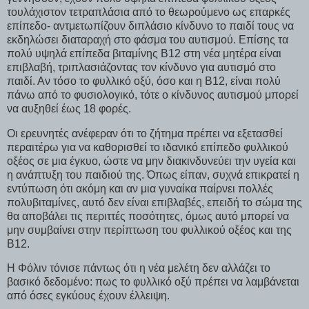
τουλάχιστον τετραπλάσια από το θεωρούμενο ως επαρκές
επίπεδο- αντμετωπίζουν διπλάσιο κίνδυνο το παιδί τους να
εκδηλώσει διαταραχή στο φάσμα του αυτισμού. Επίσης τα
πολύ υψηλά επίπεδα βιταμίνης Β12 στη νέα μητέρα είναι
επιβλαβή, τριπλασιάζοντας τον κίνδυνο για αυτισμό στο
παιδί. Αν τόσο το φυλλικό οξύ, όσο και η Β12, είναι πολύ
πάνω από το φυσιολογικό, τότε ο κίνδυνος αυτισμού μπορεί
να αυξηθεί έως 18 φορές.
Οι ερευνητές ανέφεραν ότι το ζήτημα πρέπει να εξετασθεί
περαιτέρω για να καθορισθεί το ιδανικό επίπεδο φυλλικού
οξέος σε μια έγκυο, ώστε να μην διακινδυνεύει την υγεία και
η ανάπτυξη του παιδιού της. Όπως είπαν, συχνά επικρατεί η
εντύπωση ότι ακόμη και αν μια γυναίκα παίρνει πολλές
πολυβιταμίνες, αυτό δεν είναι επιβλαβές, επειδή το σώμα της
θα αποβάλει τις περιττές ποσότητες, όμως αυτό μπορεί να
μην συμβαίνει στην περίπτωση του φυλλικού οξέος και της
Β12.
Η Φόλιν τόνισε πάντως ότι η νέα μελέτη δεν αλλάζει το
βασικό δεδομένο: πως το φυλλικό οξύ πρέπει να λαμβάνεται
από όσες εγκύους έχουν έλλειψη.