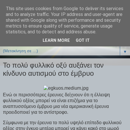
This site uses cookies from Google to deliver its services
ΒΙΟΛΟΓΙΑonline.gr
and to analyze traffic. Your IP address and user-agent are
shared with Google along with performance and security
metrics to ensure quality of service, generate usage
Online Μαθήματα Βιολογίας
statistics, and to detect and address abuse.
LEARN MORE
GOT IT
▼
▼
Το πολύ φυλλικό οξύ αυξάνει τον
κίνδυνο αυτισμού στο έμβρυο
Ενώ οι περισσότερες έρευνες δείχνουν ότι η έλλειψη
φυλλικού οξέος μπορεί να είναι επιζήμια για το
αναπτυσσόμενο έμβρυο μια νέα αμερικανική έρευνα
προειδοποιεί για το αντίστροφο.
Σύμφωνα με την έρευνα το πολύ υψηλό επίπεδο φυλλικού
οξέος στην έγκυο μητέρα μπορεί να κάνει κακό στο μωρό