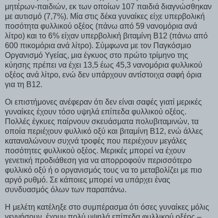
μητέρων-παιδιών, εκ των οποίων 107 παιδιά διαγνώσθηκαν
με αυτισμό (7,7%). Μία στις δέκα γυναίκες είχε υπερβολική
ποσότητα φυλλικού οξέος (πάνω από 59 νανομόρια ανά
λίτρο) και το 6% είχαν υπερβολική βιταμίνη Β12 (πάνω από
600 πικομόρια ανά λίτρο). Σύμφωνα με τον Παγκόσμιο
Οργανισμό Υγείας, μια έγκυος στο πρώτο τρίμηνο της
κύησης πρέπει να έχει 13,5 έως 45,3 νανομόρια φυλλικού
οξέος ανά λίτρο, ενώ δεν υπάρχουν αντίστοιχα σαφή όρια
για τη Β12.
Οι επιστήμονες ανέφεραν ότι δεν είναι σαφές γιατί μερικές
γυναίκες έχουν τόσο υψηλά επίπεδα φυλλικού οξέος.
Πολλές έγκυες παίρνουν σκευάσματα πολυβιταμινών, τα
οποία περιέχουν φυλλικό οξύ και βιταμίνη Β12, ενώ άλλες
καταναλώνουν συχνά τροφές που περιέχουν μεγάλες
ποσότητες φυλλικού οξέος. Μερικές μπορεί να έχουν
γενετική προδιάθεση για να απορροφούν περισσότερο
φυλλικό οξύ ή ο οργανισμός τους να το μεταβολίζει με πιο
αργό ρυθμό. Σε κάποιες μπορεί να υπάρχει ένας
συνδυασμός όλων των παραπάνω.
Η μελέτη κατέληξε στο συμπέρασμα ότι όσες γυναίκες μόλις
γεννήσουν, έχουν πολύ υψηλά επίπεδα φυλλικού οξέος –