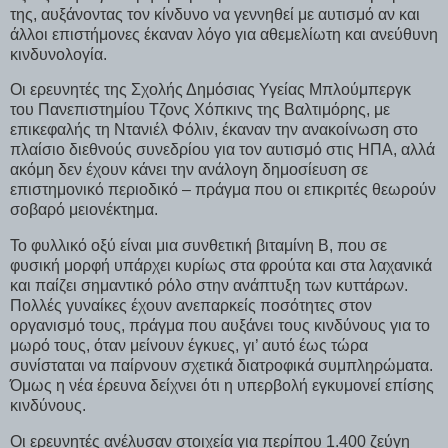
της, αυξάνοντας τον κίνδυνο να γεννηθεί με αυτισμό αν και
άλλοι επιστήμονες έκαναν λόγο για αθεμελίωτη και ανεύθυνη
κινδυνολογία.
Οι ερευνητές της Σχολής Δημόσιας Υγείας Μπλούμπεργκ
του Πανεπιστημίου Τζονς Χόπκινς της Βαλτιμόρης, με
επικεφαλής τη Ντανιέλ Φόλιν, έκαναν την ανακοίνωση στο
πλαίσιο διεθνούς συνεδρίου για τον αυτισμό στις ΗΠΑ, αλλά
ακόμη δεν έχουν κάνει την ανάλογη δημοσίευση σε
επιστημονικό περιοδικό – πράγμα που οι επικριτές θεωρούν
σοβαρό μειονέκτημα.
Το φυλλικό οξύ είναι μια συνθετική βιταμίνη Β, που σε
φυσική μορφή υπάρχει κυρίως στα φρούτα και στα λαχανικά
και παίζει σημαντικό ρόλο στην ανάπτυξη των κυττάρων.
Πολλές γυναίκες έχουν ανεπαρκείς ποσότητες στον
οργανισμό τους, πράγμα που αυξάνει τους κινδύνους για το
μωρό τους, όταν μείνουν έγκυες, γι’ αυτό έως τώρα
συνίσταται να παίρνουν σχετικά διατροφικά συμπληρώματα.
Όμως η νέα έρευνα δείχνει ότι η υπερβολή εγκυμονεί επίσης
κινδύνους.
Οι ερευνητές ανέλυσαν στοιχεία για περίπου 1.400 ζεύγη