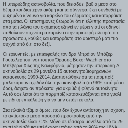
Η υπεριώδης ακτινοβολία, που διεισδύει βαθιά μέσα στο
δέρμα και διαπερνά ακόμη και τα σύννεφα, έχει συνδεθεί με
αυξημένο κίνδυνο για καρκίνο του δέρματος και καταρράκτη
στα μάτια. Οι επιστήμονες θεωρούν ότι η ελλιπής προστασία
από τα πλάγια του οχήματος εξηγεί εν μέρει γιατί οι οδηγοί
παθαίνουν συχνότερα καρκίνο στην αριστερή πλευρά του
προσώπου, καθώς και καταρράκτη στο αριστερό μάτι πιο
συχνά από ό,τι στο δεξί.
Οι ερευνητές, με επικεφαλής τον δρα Μπράιαν Μπόξερ
Γουάχλερ του Ινστιτούτου Όρασης Boxer Wachler στο
Μπέβερλι Χιλς της Καλιφόρνια, μέτρησαν την υπεριώδη-Α
ακτινοβολία σε 29 μοντέλα 15 αυτοκινητοβιομηχανιών
κατασκευής 1990-2014. Διαπιστώθηκε ότι τα παρμπρίζ
μπλοκάρουν σχεδόν όλη την ακτινοβολία (το 96% κατά μέσο
όρο), άσχετα αν πρόκειται για ακριβά ή φθηνά αυτοκίνητα.
Αυτό οφείλεται ότι τα παρμπρίζ κατασκευάζονται από γυαλί
με ειδική επικάλυψη για να μην σπάει εύκολα.
Στα πλαϊνά τζάμια όμως, που δεν έχουν αντίστοιχη ενίσχυση,
το αντίστοιχο μέσο ποσοστό προστασίας από την
ακτινοβολία είναι 71%. Μόνο σε τέσσερα μοντέλα από τα 29
τα πλαϊνά τζάμια μπλόκαραν πάνω από το 90% της UV-A,