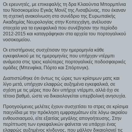
Οι ερευνητές, με επικεφαλής τη δρα Κλαούντια Μπορμπίνια
του Νοσοκομείου Εγκάς Μονίζ της Λισαβώνας, που έκαναν
τη σχετική ανακοίνωση στο συνέδριο της Ευρωπαϊκής
Ακαδημίας Νευρολογίας στην Κοπεγχάγη, ανέλυσαν
στοιχεία για τα εγκεφαλικά που συνέβησαν την περίοδο
2012-2015 και καταγράφηκαν στα αρχεία του πορτογαλικού
νοσοκομείου.
Οι επιστήμονες συσχέτισαν την ημερομηνία κάθε
εγκεφαλικού με τις ημερομηνίες που υπήρχαν ντέρμπι
ανάμεσα στις τρεις καλύτερες πορτογαλικές ποδοσφαιρικές
ομάδες (Μπενφίκα, Πόρτο και Σπόρτινγκ).
Διαπιστώθηκε ότι όντως τις ώρες των κρίσιμων ματς και
λίγο μετά, υπήρχαν ελαφρώς αυξημένα εγκεφαλικά, σε
σχέση με τις μέρες που δεν υπήρχε ντέρμπι, αλλά όχι σε
τέτοιο βαθμό, ώστε να δικαιολογείται υπερβολική ανησυχία.
Προηγούμενες μελέτες έχουν συσχετίσει το στρες σε κρίσιμα
παιχνίδια με την πρόκληση εμφραγμάτων είτε λόγω ακραίου
ενθουσιασμού, είτε εξαιτίας μεγάλης απογοήτευσης. Στην
περίπτωση των εγκεφαλικών φαίνεται να υπάρχει ένας
ελαφρώς αυξημένος κίνδυνος, που μάλλον δικαιολογεί τις