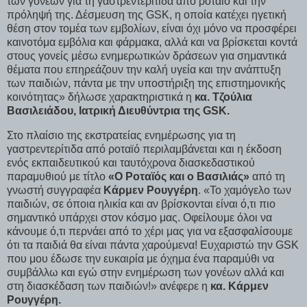
των γονέων για τη γαστρεντερίτιδα από ροταϊό και την
πρόληψή της. Δέσμευση της GSK, η οποία κατέχει ηγετική
θέση στον τομέα των εμβολίων, είναι όχι μόνο να προσφέρει
καινοτόμα εμβόλια και φάρμακα, αλλά και να βρίσκεται κοντά
στους γονείς μέσω ενημερωτικών δράσεων για σημαντικά
θέματα που επηρεάζουν την καλή υγεία και την ανάπτυξη
των παιδιών, πάντα με την υποστήριξη της επιστημονικής
κοινότητας» δήλωσε χαρακτηριστικά η
κα. Τζούλια
Βασιλειάδου, Ιατρική Διευθύντρια της GSK.
Στο πλαίσιο της εκστρατείας ενημέρωσης για τη
γαστρεντερίτιδα από ροταϊό περιλαμβάνεται και η έκδοση
ενός εκπαιδευτικού και ταυτόχρονα διασκεδαστικού
παραμυθιού με τίτλο
«Ο Ροταϊός και ο Βασιλιάς»
από τη
γνωστή συγγραφέα
Κάρμεν Ρουγγέρη
. «Το χαμόγελο των
παιδιών, σε όποια ηλικία και αν βρίσκονται είναι ό,τι πιο
σημαντικό υπάρχει στον κόσμο μας. Οφείλουμε όλοι να
κάνουμε ό,τι περνάει από το χέρι μας για να εξασφαλίσουμε
ότι τα παιδιά θα είναι πάντα χαρούμενα! Ευχαριστώ την GSK
που μου έδωσε την ευκαιρία με όχημα ένα παραμύθι να
συμβάλλω και εγώ στην ενημέρωση των γονέων αλλά και
στη διασκέδαση των παιδιών!» ανέφερε η
κα. Κάρμεν
Ρουγγέρη.