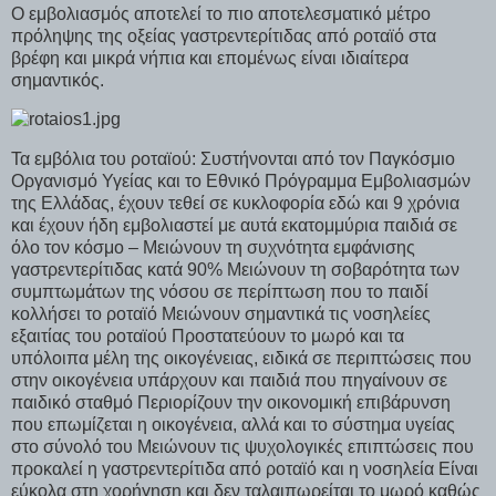
Ο εμβολιασμός αποτελεί το πιο αποτελεσματικό μέτρο
πρόληψης της οξείας γαστρεντερίτιδας από ροταϊό στα
βρέφη και μικρά νήπια και επομένως είναι ιδιαίτερα
σημαντικός.
Τα εμβόλια του ροταϊού: Συστήνονται από τον Παγκόσμιο
Οργανισμό Υγείας και το Εθνικό Πρόγραμμα Εμβολιασμών
της Ελλάδας, έχουν τεθεί σε κυκλοφορία εδώ και 9 χρόνια
και έχουν ήδη εμβολιαστεί με αυτά εκατομμύρια παιδιά σε
όλο τον κόσμο – Μειώνουν τη συχνότητα εμφάνισης
γαστρεντερίτιδας κατά 90% Μειώνουν τη σοβαρότητα των
συμπτωμάτων της νόσου σε περίπτωση που το παιδί
κολλήσει το ροταϊό Μειώνουν σημαντικά τις νοσηλείες
εξαιτίας του ροταϊού Προστατεύουν το μωρό και τα
υπόλοιπα μέλη της οικογένειας, ειδικά σε περιπτώσεις που
στην οικογένεια υπάρχουν και παιδιά που πηγαίνουν σε
παιδικό σταθμό Περιορίζουν την οικονομική επιβάρυνση
που επωμίζεται η οικογένεια, αλλά και το σύστημα υγείας
στο σύνολό του Μειώνουν τις ψυχολογικές επιπτώσεις που
προκαλεί η γαστρεντερίτιδα από ροταϊό και η νοσηλεία Είναι
εύκολα στη χορήγηση και δεν ταλαιπωρείται το μωρό καθώς