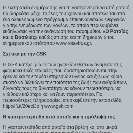
Η εκστρατεία ενημέρωσης για τη γαστρεντερίτιδα από ροταϊό
θα διαρκέσει μέχρι το έλος του χρόνου και αποτελείται από
ένα ολοκληρωμένο πρόγραμμα επικοινωνιακών ενεργειών
για την ενημέρωση των γονέων, το οποίο περιλαμβάνει
εκδηλώσεις για την ανάγνωση του παραμυθιού
«Ο Ροταϊός
και ο Βασιλιάς»
καθώς επίσης και τη δημιουργία του
ενημερωτικού ιστότοπου www.rotavirus.gr.
Σχετικά με την GSK
H GSK κατέχει μία εκ των ηγετικών θέσεων ανάμεσα στις
φαρμακευτικές εταιρείες που δραστηριοποιούνται στην
έρευνα και τον τομέα υπηρεσιών υγείας και έχει ως κύριο
σκοπό να βελτιώνει την ποιότητα της ζωής των ανθρώπων,
δίνοντάς τους τη δυνατότητα να κάνουν περισσότερα, να
νιώθουν καλύτερα και να ζουν περισσότερο. Για
περισσότερες πληροφορίες, επισκεφθείτε την ιστοσελίδα
http://ift.tt/20ecIJo ή www.gsk.com.
Η γαστρεντερίτιδα από ροταϊό και η πρόληψή της
H γαστρεντερίτιδα από ροταϊό στα βρέφη και στα μικρά