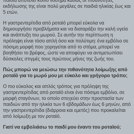
παιδιά αποτελεί κοινό νόσημα καθώς οι πιθανότητες
εκδήλωσης της είναι πολύ μεγάλες σε παιδιά ηλικίας έως και
5 ετών.
Η γαστρεντερίτιδα από ροταϊό μπορεί εύκολα να
δημιουργήσει προβλήματα και να διαταράξει την καλή υγεία
και ανάπτυξη του μωρού. Σε αυτήν την περίπτωση η
πρόληψη είναι τόσο απλή όσο και πολύτιμη: ένα εμβόλιο σε
πόσιμη μορφή που χορηγείται από το στόμα, μπορεί να
βοηθήσει το βρέφος, ώστε να αποφύγει να αντιμετωπίσει
δύσκολες στιγμές τους πρώτους μήνες της ζωής του.
Πώς μπορώ να μειώσω την πιθανότητα λοίμωξης από
ροταϊό για το μωρό μου με εύκολο και γρήγορο τρόπο;
Ο πιο εύκολος και απλός τρόπος για πρόληψη της
γαστρεντερίτιδας από ροταϊό είναι ένα πόσιμο εμβόλιο, σε
μορφή σταγόνων, το οποίο στοχεύει στην προστασία των
παιδιών από την ηλικία των 6 εβδομάδων έως 6 μηνών, από
την γαστρεντερίτιδα (διάρροια και εμετός) που προκαλείται
από λοίμωξη με τον ροταϊό.
Γιατί να εμβολιάσω το παιδί μου έναντι του ροταϊού;