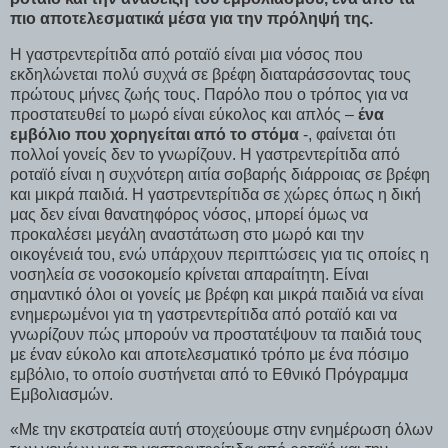
πιο αποτελεσματικά μέσα για την πρόληψή της.
H γαστρεντερίτιδα από ροταϊό είναι μια νόσος που
εκδηλώνεται πολύ συχνά σε βρέφη διαταράσσοντας τους
πρώτους μήνες ζωής τους. Παρόλο που ο τρόπος για να
προστατευθεί το μωρό είναι εύκολος και απλός –
ένα
εμβόλιο που χορηγείται από το στόμα
-, φαίνεται ότι
πολλοί γονείς δεν το γνωρίζουν. Η γαστρεντερίτιδα από
ροταϊό είναι η συχνότερη αιτία σοβαρής διάρροιας σε βρέφη
και μικρά παιδιά. Η γαστρεντερίτιδα σε χώρες όπως η δική
μας δεν είναι θανατηφόρος νόσος, μπορεί όμως να
προκαλέσει μεγάλη αναστάτωση στο μωρό και την
οικογένειά του, ενώ υπάρχουν περιπτώσεις για τις οποίες η
νοσηλεία σε νοσοκομείο κρίνεται απαραίτητη. Είναι
σημαντικό όλοι οι γονείς με βρέφη και μικρά παιδιά να είναι
ενημερωμένοι για τη γαστρεντερίτιδα από ροταϊό και να
γνωρίζουν πώς μπορούν να προστατέψουν τα παιδιά τους
με έναν εύκολο και αποτελεσματικό τρόπο με ένα πόσιμο
εμβόλιο, το οποίο συστήνεται από το Εθνικό Πρόγραμμα
Εμβολιασμών.
«Με την εκστρατεία αυτή στοχεύουμε στην ενημέρωση όλων