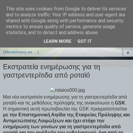
This site uses cookies from Google to deliver its services
ΒΙΟΛΟΓΙΑonline.gr
and to analyze traffic. Your IP address and user-agent are
shared with Google along with performance and security
metrics to ensure quality of service, generate usage
Online Μαθήματα Βιολογίας
statistics, and to detect and address abuse.
LEARN MORE
GOT IT
▼
▼
Eκστρατεία ενημέρωσης για τη
γαστρεντερίτιδα από ροταϊό
Μια νέα εκστρατεία ενημέρωσης για τη γαστρεντερίτιδα από
ροταϊό και τις μεθόδους πρόληψής της ανακοίνωσε η
GSK
.
Η σημαντική αυτή πρωτοβουλία της GSK πραγματοποιείται
με την Επιστημονική Αιγίδα της Εταιρείας Πρόληψης και
Αντιμετώπισης Λοιμώξεων και έχει στόχο την
ενημέρωση των γονέων για τη γαστρεντερίτιδα από
ροταϊό και την ανάδειξη του εμβολιασμού, ένα από τα