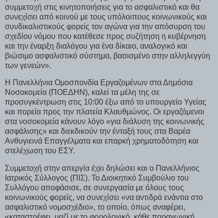
συμμετοχή στις κινητοποιήσεις για το ασφαλιστικό και θα
συνεχίσει από κοινού με τους υπόλοιπους κοινωνικούς και
συνδικαλιστικούς φορείς τον αγώνα για την απόσυρση του
σχεδίου νόμου που κατέθεσε προς συζήτηση η κυβέρνηση
και την έναρξη διαλόγου για ένα δίκαιο, αναλογικό και
βιώσιμο ασφαλιστικό σύστημα, βασισμένο στην αλληλεγγύη
των γενεών».
Η Πανελλήνια Ομοσπονδία Εργαζομένων στα Δημόσια
Νοσοκομεία (ΠΟΕΔΗΝ), καλεί τα μέλη της σε
προσυγκέντρωση στις 10:00 έξω από το υπουργείο Υγείας
και πορεία προς την πλατεία Κλαυθμώνος. Οι εργαζόμενοι
στα νοσοκομεία κάνουν λόγο «για διάλυση της κοινωνικής
ασφάλισης» και διεκδικούν την ένταξή τους στα Βαρέα
Ανθυγιεινά Επαγγέλματα και επαρκή χρηματοδότηση και
στελέχωση του ΕΣΥ.
Συμμετοχή στην απεργία έχει δηλώσει και ο Πανελλήνιος
Ιατρικός Σύλλογος (ΠΙΣ). Το Διοικητικό Συμβούλιο του
Συλλόγου αποφάσισε, σε συνεργασία με όλους τους
κοινωνικούς φορείς, να συνεχίσει «να αντιδρά ενάντια στο
ασφαλιστικό νομοσχέδιο», το οποίο, όπως αναφέρει,
«καταστρέφει, μαζί με το φορολογικό, κάθε παραγωγική