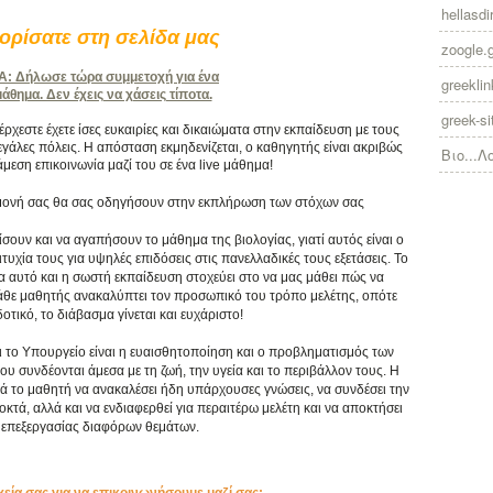
hellasdir
ρίσατε στη σελίδα μας
zoogle.
 Δήλωσε τώρα συμμετοχή για ένα
greekli
θημα. Δεν έχεις να χάσεις τίποτα.
greek-si
χεστε έχετε ίσες ευκαιρίες και δικαιώματα στην εκπαίδευση με τους
γάλες πόλεις. Η απόσταση εκμηδενίζεται, ο καθηγητής είναι ακριβώς
Βιο...Λ
άμεση επικοινωνία μαζί του σε ένα live μάθημα!
πιμονή σας θα σας οδηγήσουν στην εκπλήρωση των στόχων σας
ίσουν και να αγαπήσουν το μάθημα της βιολογίας, γιατί αυτός είναι ο
υχία τους για υψηλές επιδόσεις στις πανελλαδικές τους εξετάσεις. Το
ια αυτό και η σωστή εκπαίδευση στοχεύει στο να μας μάθει πώς να
κάθε μαθητής ανακαλύπτει τον προσωπικό του τρόπο μελέτης, οπότε
τικό, το διάβασμα γίνεται και ευχάριστο!
ι το Υπουργείο είναι η ευαισθητοποίηση και ο προβληματισμός των
συνδέονται άμεσα με τη ζωή, την υγεία και το περιβάλλον τους. Η
ά το μαθητή να ανακαλέσει ήδη υπάρχουσες γνώσεις, να συνδέσει την
κτά, αλλά και να ενδιαφερθεί για περαιτέρω μελέτη και να αποκτήσει
επεξεργασίας διαφόρων θεμάτων.