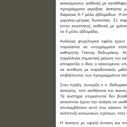
ασκούμενους ασθενείς με κατάθλιψ
προγράμματα αερόβιας άσκησης μ
διάρκειας 6-7 μόλις εβδομάδων. Η έ
χαμηλής-μέτριας δυσκολίας. Σε πα
(στην κοινότητα), ασθενείς με χρό
σε 4 μόλις εβδομάδες.
Ανάλογα ψυχολογικά οφέλη έχουν 
παραλείπει να υπογραμμίσει επί
καθηγητής Γιάννης Θεδωράκης. Αξι
παράλληλα σημαντική μείωση του καπ
αποφασίζει ο ίδιος ο ασκούμενος υ
σε αντίθεση με παραδοσιακές μεθό
επιβλέποντες των προγραμμάτων άσ
Στην πράξη, συνεχίζει ο κ. Θεδωράκ
άσκησης, τότε αισθάνεται πιο ικανός
Τα αυστηρά στερεότυπα δεν βοηθά
ασκούνται έχουν την ανάγκη να νιώθο
απολαμβάνουν αυτό που κάνουν. Αν 
ανάπτυξη κοινωνικών σχέσεων, τότε 
Η άσκηση με υψηλή ένταση και πο