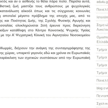
κτός και αν ο ασθενής το θέλει πάρα πολύ. Παρόλα αυτά,
edu4u.g
θιστική ζωή μαστίζει τους ανθρώπους με ψυχολογικές
Πανελλ
 κατανάλωση αλκοόλ όπως και τις σύγχρονες κοινωνίες
ωή αποτελεί μέγιστο πρόβλημα της εποχής μας, από το
Ιστοτό
ς και Ποιότητας ζωής, της Σχολής Φυσικής Αγωγής και
Σημειώ
εσσαλίας ολοκληρώνεται 2ετή έρευνα προς διερεύνηση
Λυκείο
είζων κατάθλιψη στο Κέντρο Κοινοτικής Ψυχικής Υγείας
ε την Α’ Ψυχιατρική Κλινική του Αιγινητείου Νοσοκομείου
Ομοσπο
Ελλάδ
. Μωρρές, δείχνουν την ανάγκη της συνταγογράφησης της
Τμήμα 
 της χώρας, υπαρκτό γεγονός εδώ και χρόνια σε Ευρωπαϊκές
Τμήμα 
 παρέκκλιση των σχετικών συστάσεων από την Ευρωπαϊκή
Τμήμα 
Τμήμα 
Πανελλ
blog ε
Πεντα
Σχολικ