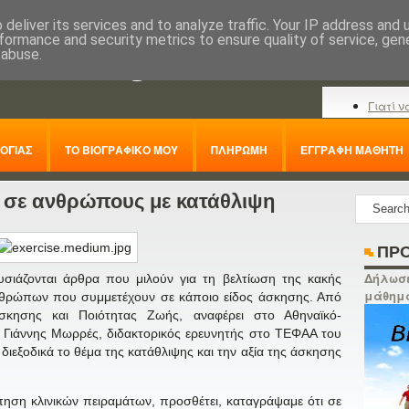
deliver its services and to analyze traffic. Your IP address and
formance and security metrics to ensure quality of service, ge
nline.gr
 abuse.
Γιατί ν
ΟΓΙΑΣ
ΤΟ ΒΙΟΓΡΑΦΙΚΟ ΜΟΥ
ΠΛΗΡΩΜΗ
ΕΓΓΡΑΦΗ ΜΑΘΗΤΗ
 σε ανθρώπους με κατάθλιψη
ΠΡΟ
Δήλωσε
ιάζονται άρθρα που μιλούν για τη βελτίωση της κακής
μάθημ
ανθρώπων που συμμετέχουν σε κάποιο είδος άσκησης. Από
σκησης και Ποιότητας Ζωής, αναφέρει στο Αθηναϊκό-
 Γιάννης Μωρρές, διδακτορικός ερευνητής στο ΤΕΦΑΑ του
ιεξοδικά το θέμα της κατάθλιψης και την αξία της άσκησης
ηση κλινικών πειραμάτων, προσθέτει, καταγράψαμε ότι σε