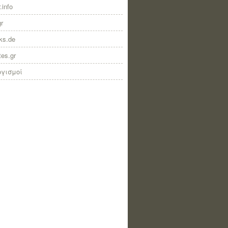
.info
gr
nks.de
tes.gr
ογισμοί