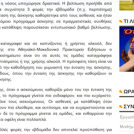
η η νόσος υποχώρησε δραστικά. Η βελτίωση προήλθε από
ε συχνότητα 3 φορές την εβδομάδα (π.χ. περπάτημα)
νταση της άσκησης καθορίστηκε από τους ασθενείς και ήταν
ΤΙ 
ρόμοιο πρόγραμμα άσκησης σε πραγματιστικές συνθήκες
νια κατάθλιψη παρουσίασαν εντυπωσιακό βαθμό βελτίωσης,
καταγραφεί και σε καπνίζοντες ή χρήστες αλκοόλ, δεν
σης στο Αθηναϊκό-Μακεδονικό Πρακτορείο Ειδήσεων ο
οσημείωτο είναι ότι σε αυτές τις ομάδες καταγράφηκε
νίσματος ή της χρήσης αλκοόλ. Η πρόσφατη τάση είναι να
πό την καθοδήγηση του γυμναστή την ένταση της άσκησης,
δους, όπου την ένταση της άσκησης την καθορίζουν οι
κησης.
ης, όταν ο ασκούμενος καθορίζει μόνο του την ένταση της
ΩΡΑ
, το πρόγραμμα γίνεται πιο ενδιαφέρον, και πιο ευχάριστο.
νε τους ασκούμενους. Οι ασθενείς με κατάθλιψη όταν
ΣΥΝ
υν πιο ελεύθερα, και αυτόνομα, και να ευχαριστιούνται και
δε το πρόγραμμα γίνεται σε ομάδες, και ενθαρρύνει την
Eργασί
τα οφέλη είναι πολλαπλά.
Μαθήμ
λλές φορές την εβδομάδα δεν αποτελεί προϋπόθεση για