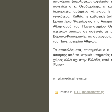
αποκόμιση ψυχολογικών ωφελειών, ε
συνεχίζει ο κ. Θεοδωράκης, η κα
διαταραχές, αυξημένο κάπνισμα ή
γενικότερα. Καθώς η καθιστική ζ
Εργαστήριο Ψυχολογίας της Άσκηση
Αθλητισμού του Πανεπιστημίου Θ
σχετικών λύσεων σε ασθενείς με μ
Βύρωνα-Καισαριανής σε συνεργασία μ
του Πανεπιστημίου Αθηνών.
Τα αποτελέσματα, επισημαίνει ο κ
άσκησης από τις ιατρικές υπηρεσίες
χώρες αλλά όχι στην Ελλάδα, κατά
Ένωση.
πηγή:medicalnews.gr
Posted in:
IFTTT
,
medicalnews.gr