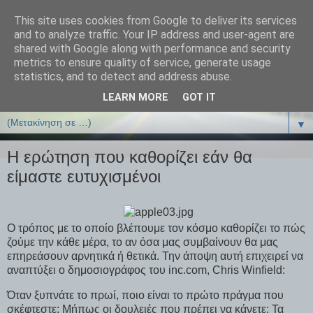
This site uses cookies from Google to deliver its services
ΒΙΟΛΟΓΙΑonline.gr
and to analyze traffic. Your IP address and user-agent are
shared with Google along with performance and security
metrics to ensure quality of service, generate usage
Online Μαθήματα Βιολογίας
statistics, and to detect and address abuse.
LEARN MORE
GOT IT
▼
▼
Η ερώτηση που καθορίζει εάν θα
είμαστε ευτυχισμένοι
Ο τρόπος με το οποίο βλέπουμε τον κόσμο καθορίζει το πώς
ζούμε την κάθε μέρα, το αν όσα μας συμβαίνουν θα μας
επηρεάσουν αρνητικά ή θετικά. Την άποψη αυτή επιχειρεί να
αναπτύξει ο δημοσιογράφος του inc.com, Chris Winfield:
Όταν ξυπνάτε το πρωί, ποιο είναι το πρώτο πράγμα που
σκέφτεστε; Μήπως οι δουλειές που πρέπει να κάνετε; Τα