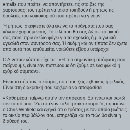
emails που πρέπει να απαντήσετε, τις στοίβες της
χαρτούρας που πρέπει να τακτοποιηθούν ή μήπως τις
δουλειές του νοικοκυριού που πρέπει να γίνουν;
Ή μήπως, σκέφτεστε όλα εκείνα τα πράγματα που σας
κάνουν χαρούμενους: Το φιλί που θα σας δώσει το μικρό
σας παιδί πριν εκείνο φύγει για το σχολείο, ή μια γλυκιά
αγκαλιά στον σύντροφό σας. Ή ακόμη και αν τίποτα δεν έχετε
από αυτά που επιθυμείτε, νοιώθετε εξίσου υπέροχα;
Ο Αϊνστάιν κάποτε είχε πει: «Η πιο σημαντική απόφαση που
παίρνουμε, είναι εάν πιστεύουμε ότι ζούμε σε ένα φιλικό ή
εχθρικό σύμπαν».
Είναι το σύμπαν, ο κόσμος σου που ζεις εχθρικός ή φιλικός;
Είναι στη διακριτική σου ευχέρεια να αποφασίσει.
«Κάθε μέρα παίρνω αυτήν την απόφαση. Ξυπνάω και ρωτώ
τον εαυτό μου: “Ζω σε έναν καλό ή κακό κόσμο;”», σημειώνει
ο Chris Winfield και εξηγεί ότι ο τρόπος με τον οποίο βλέπεις
το οικείο περιβάλλον σου, επηρεάζει και το πώς θα είναι η
διάθεσή του.