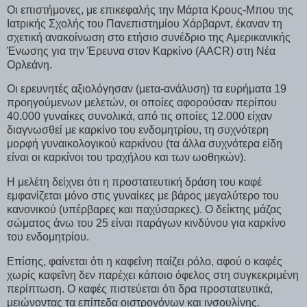
Οι επιστήμονες, με επικεφαλής την Μάρτα Κρους-Μπου της
Ιατρικής Σχολής του Πανεπιστημίου Χάρβαρντ, έκαναν τη
σχετική ανακοίνωση στο ετήσιο συνέδριο της Αμερικανικής
Ένωσης για την Έρευνα στον Καρκίνο (AACR) στη Νέα
Ορλεάνη.
Οι ερευνητές αξιολόγησαν (μετα-ανάλυση) τα ευρήματα 19
προηγούμενων μελετών, οι οποίες αφορούσαν περίπου
40.000 γυναίκες συνολικά, από τις οποίες 12.000 είχαν
διαγνωσθεί με καρκίνο του ενδομητρίου, τη συχνότερη
μορφή γυναικολογικού καρκίνου (τα άλλα συχνότερα είδη
είναι οι καρκίνοι του τραχήλου και των ωοθηκών).
Η μελέτη δείχνει ότι η προστατευτική δράση του καφέ
εμφανίζεται μόνο στις γυναίκες με βάρος μεγαλύτερο του
κανονικού (υπέρβαρες και παχύσαρκες). Ο δείκτης μάζας
σώματος άνω του 25 είναι παράγων κινδύνου για καρκίνο
του ενδομητρίου.
Επίσης, φαίνεται ότι η καφεΐνη παίζει ρόλο, αφού ο καφές
χωρίς καφεΐνη δεν παρέχει κάποιο όφελος στη συγκεκριμένη
περίπτωση. Ο καφές πιστεύεται ότι δρα προστατευτικά,
μειώνοντας τα επίπεδα οιστρογόνων και ινσουλίνης.