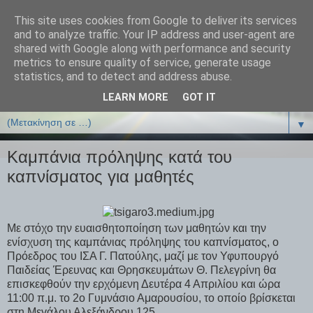
This site uses cookies from Google to deliver its services
ΒΙΟΛΟΓΙΑonline.gr
and to analyze traffic. Your IP address and user-agent are
shared with Google along with performance and security
metrics to ensure quality of service, generate usage
Online Μαθήματα Βιολογίας
statistics, and to detect and address abuse.
LEARN MORE
GOT IT
▼
▼
Καμπάνια πρόληψης κατά του
καπνίσματος για μαθητές
Με στόχο την ευαισθητοποίηση των μαθητών και την
ενίσχυση της καμπάνιας πρόληψης του καπνίσματος, ο
Πρόεδρος του ΙΣΑ Γ. Πατούλης, μαζί με τον Υφυπουργό
Παιδείας Έρευνας και Θρησκευμάτων Θ. Πελεγρίνη θα
επισκεφθούν την ερχόμενη Δευτέρα 4 Απριλίου και ώρα
11:00 π.μ. το 2ο Γυμνάσιο Αμαρουσίου, το οποίο βρίσκεται
στη Μεγάλου Αλεξάνδρου 125.