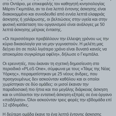
στο Οντάριο, με επικεφαλής τον καθηγητή κινησιολογίας
Μάρτιν Γκιμπάλα, αν το ένα λεπτό έντονης άσκησης είναι
διακεκομμένο και συνοδευθεί από εννέα λεπτά ελαφριάς
άσκησης ή χαλάρωσης, οι βελτιώσεις στην υγεία και στην
φυσική κατάσταση του οργανισμού είναι ανάλογες με 50
λεπτά άσκησης μέτριας έντασης.
«Οι περισσότεροι προβάλλουν την έλλειψη χρόνου ως την
κύρια δικαιολογία για να μην γυμναστούν. Η μελέτη μας
δείχνει ότι σε πολύ λιγότερο χρόνο είναι δυνατό κανείς να
αποκομίσει συγκρίσιμα οφέλη», δήλωσε ο Γκιμπάλα.
Οι ερευνητές, που έκαναν τη σχετική δημοσίευση στο
περιοδικό «PLoS One», σύμφωνα με τους «Τάιμς της Νέας
Υόρκης», πειραματίστηκαν με 25 νέους άνδρες, που
προηγουμένως δεν ασκούνταν καθόλου και οι οποίοι
χωρίστηκαν σε δύο ομάδες: οι μισοί έκαναν την
παραδοσιακή πιο ήπια και πιο μεγάλης διάρκειας άσκηση
και οι υπόλοιποι την εντατική άσκηση-εξπρές σε ένα όργανο
«ποδήλατο». Όλοι ασκούνταν τρεις φορές την εβδομάδα επί
12 εβδομάδες.
Η δεύτερη ομάδα έκανε το ένα λεπτό έντονης άσκησης