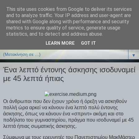
This site uses cookies from Google to deliver its services
ΒΙΟΛΟΓΙΑonline.gr
and to analyze traffic. Your IP address and user-agent are
shared with Google along with performance and security
metrics to ensure quality of service, generate usage
Online Μαθήματα Βιολογίας
statistics, and to detect and address abuse.
LEARN MORE
GOT IT
▼
▼
Ένα λεπτό έντονης άσκησης ισοδυναμεί
με 45 λεπτά ήπιας
Οι άνθρωποι που δεν έχουν χρόνο ή όρεξη να ασκηθούν
πολλή ώρα αρκεί να κάνουν ένα λεπτό πολύ έντονης
άσκησης, όπως να κάνουν ένα «σπριντ» ακόμη και στο
ποδήλατο του γυμναστηρίου, πράγμα που ισοδυναμεί με 45
λεπτά ήπιας σωματικής άσκησης.
Σύμφωνα με τους ερευνητές του Πανεπιστημίου ΜακΜάστερ