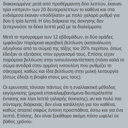
διακεκομμένα: μετά από προθέρμανση δύο λεπτών, έκαναν
τρία «σπριντ» των 20 δευτερολέπτων το καθένα και στα
ενδιάμεσα έκαναν «ποδήλατο» με πολύ χαλαρό ρυθμό για
δύο ή τρία λεπτά. Η όλη διάρκεια της άσκησης δεν
ξεπερνούσε τα δέκα λεπτά μαζί με τα διαλείμματα.
Μετά το πρόγραμμα των 12 εβδομάδων, οι δύο ομάδες
εμφάνιζαν παρόμοια αεροβική βελτίωση (κατανάλωση
οξυγόνου από το σώμα) της τάξης του 20% περίπου, όπως
έδειξαν οι εξετάσεις στον οργανισμό τους. Επίσης είχαν
παρόμοια βελτίωση στην ινσουλινοαντίσταση (πόσο καλά το
σώμα αντιδρά στην ορμόνη ινσουλίνη που ρυθμίζει το
σάκχαρο), καθώς και ίδια βελτίωση στην μυϊκή λειτουργία
(όπως έδειξε η βιοψία στους μυς τους).
Οι ερευνητές τόνισαν πάντως ότι η εναλλακτική μέθοδος
εκγύμνασης (μερικά επαναλαμβανόμενα δευτερόλεπτα
έντασης και λίγα λεπτά χαλαρής άσκησης), αν και πολύ πιο
σύντομης διάρκειας, δεν είναι κατάλληλη για τον καθένα,
καθώς απαιτεί σαφώς έντονη προσπάθεια, έστω και για ένα
λεπτό. Επίσης, δεν είναι ξεκάθαρο ακόμη πόσο ωφελεί σε
βάθος χρόνου.