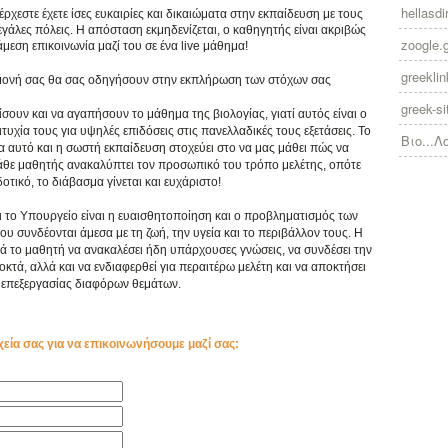
hellasdir
χεστε έχετε ίσες ευκαιρίες και δικαιώματα στην εκπαίδευση με τους
γάλες πόλεις. Η απόσταση εκμηδενίζεται, ο καθηγητής είναι ακριβώς
zoogle.
άμεση επικοινωνία μαζί του σε ένα live μάθημα!
greekli
πιμονή σας θα σας οδηγήσουν στην εκπλήρωση των στόχων σας
greek-si
ίσουν και να αγαπήσουν το μάθημα της βιολογίας, γιατί αυτός είναι ο
υχία τους για υψηλές επιδόσεις στις πανελλαδικές τους εξετάσεις. Το
Βιο...Λ
ια αυτό και η σωστή εκπαίδευση στοχεύει στο να μας μάθει πώς να
κάθε μαθητής ανακαλύπτει τον προσωπικό του τρόπο μελέτης, οπότε
τικό, το διάβασμα γίνεται και ευχάριστο!
ι το Υπουργείο είναι η ευαισθητοποίηση και ο προβληματισμός των
συνδέονται άμεσα με τη ζωή, την υγεία και το περιβάλλον τους. Η
ά το μαθητή να ανακαλέσει ήδη υπάρχουσες γνώσεις, να συνδέσει την
κτά, αλλά και να ενδιαφερθεί για περαιτέρω μελέτη και να αποκτήσει
επεξεργασίας διαφόρων θεμάτων.
χεία σας για να επικοινωνήσουμε μαζί σας: