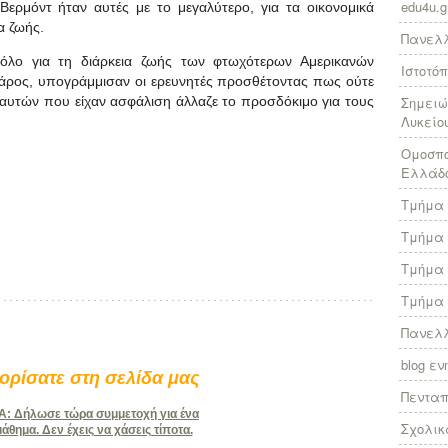
edu4u.g
Βερμόντ ήταν αυτές με το μεγαλύτερο, για τα οικονομικά
α ζωής.
Πανελλ
όλο για τη διάρκεια ζωής των φτωχότερων Αμερικανών
Ιστοτό
βάρος, υπογράμμισαν οι ερευνητές προσθέτοντας πως ούτε
 αυτών που είχαν ασφάλιση άλλαζε το προσδόκιμο για τους
Σημειώ
Λυκείο
Ομοσπο
Ελλάδ
Τμήμα 
Τμήμα 
Τμήμα 
Τμήμα 
Πανελλ
blog ε
ρίσατε στη σελίδα μας
Πεντα
 Δήλωσε τώρα συμμετοχή για ένα
Σχολικ
θημα. Δεν έχεις να χάσεις τίποτα.