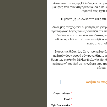
Από όποιο μέρος της Ελλάδας και αν προέρ
μαθητές που ζουν στη πρωτεύουσα ή σε με
μπροστά σας, έχετε 
Η μελέτη , η μεθοδικότητα και η ε
Δικός μας στόχος είναι οι μαθητές να γνωρ
πρωταρχικός λόγος που εξασφαλίζει την επιτ
διάβασμα πρέπει να είναι αποδοτικό, γ
μαθαίνουμε. Μέσα από αυτό το ταξίδι ο 
εκτός από αποδο
Στόχος της διδακτέας ύλης που καθορίζε
μαθητών όσον αφορά σύγχρονα θέματα που 
δομή των σχολικών βιβλίων βιολογίας βοηθ
καθημερινή του ζωή με τις γνώσεις που απο
μέθοδο 
Αφήστε τα στοι
*
Ονοματεπώνυμο
*
Email
*
Τηλ. Επικοινωνίας