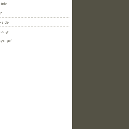
.info
gr
nks.de
tes.gr
ογισμοί