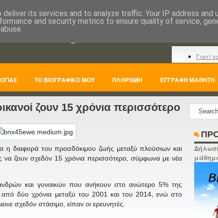
deliver its services and to analyze traffic. Your IP address and
formance and security metrics to ensure quality of service, ge
nline.gr
 abuse.
Γιατί ν
ΟΓΙΑΣ
ΤΟ ΒΙΟΓΡΑΦΙΚΟ ΜΟΥ
ΠΛΗΡΩΜΗ
ΕΓΓΡΑΦΗ ΜΑΘΗΤΗ
ικανοί ζουν 15 χρόνια περισσότερο
ΠΡΟ
Δήλωσε
να η διαφορά του προσδόκιμου ζωής μεταξύ πλούσιων και
μάθημ
 να ζουν σχεδόν 15 χρόνια περισσότερο, σύμφωνα με νέα
 ανδρών και γυναικών που ανήκουν στο ανώτερο 5% της
 από δύο χρόνια μεταξύ του 2001 και του 2014, ενώ στο
ινε σχεδόν στάσιμο, είπαν οι ερευνητές.