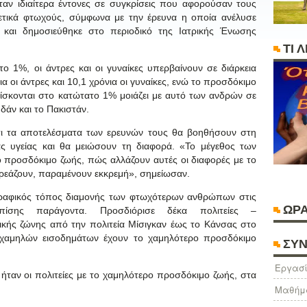
αν ιδιαίτερα έντονες σε συγκρίσεις που αφορούσαν τους
ιρετικά φτωχούς, σύμφωνα με την έρευνα η οποία ανέλυσε
ία και δημοσιεύθηκε στο περιοδικό της Ιατρικής Ένωσης
ΤΙ 
 1%, οι άντρες και οι γυναίκες υπερβαίνουν σε διάρκεια
α οι άντρες και 10,1 χρόνια οι γυναίκες, ενώ το προσδόκιμο
ίσκονται στο κατώτατο 1% μοιάζει με αυτό των ανδρών σε
άν και το Πακιστάν.
ότι τα αποτελέσματα των ερευνών τους θα βοηθήσουν στη
ς υγείας και θα μειώσουν τη διαφορά. «Το μέγεθος των
 προσδόκιμο ζωής, πώς αλλάζουν αυτές οι διαφορές με το
ηρεάζουν, παραμένουν εκκρεμή», σημείωσαν.
γραφικός τόπος διαμονής των φτωχότερων ανθρώπων στις
ΩΡΑ
επίσης παράγοντα. Προσδιόρισε δέκα πολιτείες –
κής ζώνης από την πολιτεία Μίσιγκαν έως το Κάνσας στο
 χαμηλών εισοδημάτων έχουν το χαμηλότερο προσδόκιμο
ΣΥΝ
Eργασί
 ήταν οι πολιτείες με το χαμηλότερο προσδόκιμο ζωής, στα
Μαθήμ