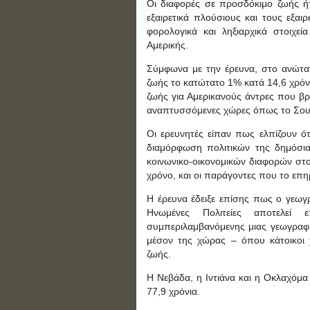
Οι διαφορές σε προσδόκιμο ζωής ήτ
εξαιρετικά πλούσιους και τους εξα
φορολογικά και ληξιαρχικά στοιχε
Αμερικής.
Σύμφωνα με την έρευνα, στο ανώτατο
ζωής το κατώτατο 1% κατά 14,6 χρόνι
ζωής για Αμερικανούς άντρες που βρ
αναπτυσσόμενες χώρες όπως το Σουδ
Οι ερευνητές είπαν πως ελπίζουν 
διαμόρφωση πολιτικών της δημόσια
κοινωνικο-οικονομικών διαφορών στο
χρόνο, και οι παράγοντες που το επ
Η έρευνα έδειξε επίσης πως ο γεω
Ηνωμένες Πολιτείες αποτελεί 
συμπεριλαμβανόμενης μιας γεωγραφι
μέσον της χώρας – όπου κάτοικοι
ζωής.
Η Νεβάδα, η Ιντιάνα και η Οκλαχόμα
77,9 χρόνια.