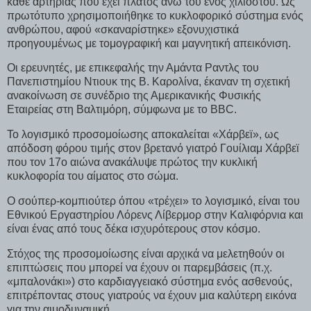
κάθε αρτηρίας που έχει πλάτος άνω του ενός χιλιοστού. Ως
πρωτότυπο χρησιμοποιήθηκε το κυκλοφορικό σύστημα ενός
ανθρώπου, αφού «σκαναρίστηκε» εξονυχιστικά
προηγουμένως με τομογραφική και μαγνητική απεικόνιση.
Οι ερευνητές, με επικεφαλής την Αμάντα Ραντλς του
Πανεπιστημίου Ντιουκ της Β. Καρολίνα, έκαναν τη σχετική
ανακοίνωση σε συνέδριο της Αμερικανικής Φυσικής
Εταιρείας στη Βαλτιμόρη, σύμφωνα με το BBC.
Το λογισμικό προσομοίωσης αποκαλείται «Χάρβεϊ», ως
απόδοση φόρου τιμής στον βρετανό γιατρό Γουίλιαμ Χάρβεϊ
που τον 17ο αιώνα ανακάλυψε πρώτος την κυκλική
κυκλοφορία του αίματος στο σώμα.
Ο σούπερ-κομπιούτερ όπου «τρέχει» το λογισμικό, είναι του
Εθνικού Εργαστηρίου Λόρενς Λίβερμορ στην Καλιφόρνια και
είναι ένας από τους δέκα ισχυρότερους στον κόσμο.
Στόχος της προσομοίωσης είναι αρχικά να μελετηθούν οι
επιπτώσεις που μπορεί να έχουν οι παρεμβάσεις (π.χ.
«μπαλονάκι») στο καρδιαγγειακό σύστημα ενός ασθενούς,
επιτρέποντας στους γιατρούς να έχουν μια καλύτερη εικόνα
για την αιμοδυναμική.