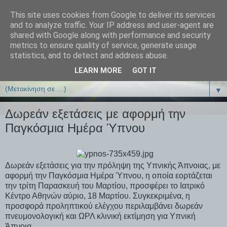
This site uses cookies from Google to deliver its services
ΒΙΟΛΟΓΙΑonline.gr
and to analyze traffic. Your IP address and user-agent are
shared with Google along with performance and security
metrics to ensure quality of service, generate usage
Online Μαθήματα Βιολογίας
statistics, and to detect and address abuse.
LEARN MORE
GOT IT
▼
▼
Δωρεάν εξετάσεις με αφορμή την
Παγκόσμια Ημέρα Ύπνου
Δωρεάν εξετάσεις για την πρόληψη της Υπνικής Άπνοιας, με
αφορμή την Παγκόσμια Ημέρα Ύπνου, η οποία εορτάζεται
την τρίτη Παρασκευή του Μαρτίου, προσφέρει το Ιατρικό
Κέντρο Αθηνών αύριο, 18 Μαρτίου. Συγκεκριμένα, η
προσφορά προληπτικού ελέγχου περιλαμβάνει δωρεάν
πνευμονολογική και ΩΡΛ κλινική εκτίμηση για Υπνική
Άπνοια.