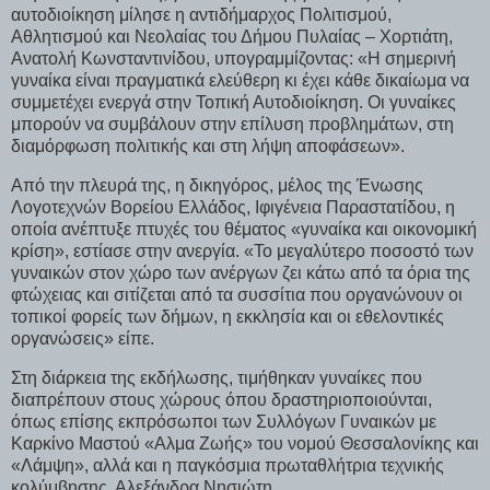
αυτοδιοίκηση μίλησε η αντιδήμαρχος Πολιτισμού,
Αθλητισμού και Νεολαίας του Δήμου Πυλαίας – Χορτιάτη,
Ανατολή Κωνσταντινίδου, υπογραμμίζοντας: «Η σημερινή
γυναίκα είναι πραγματικά ελεύθερη κι έχει κάθε δικαίωμα να
συμμετέχει ενεργά στην Τοπική Αυτοδιοίκηση. Οι γυναίκες
μπορούν να συμβάλουν στην επίλυση προβλημάτων, στη
διαμόρφωση πολιτικής και στη λήψη αποφάσεων».
Από την πλευρά της, η δικηγόρος, μέλος της Ένωσης
Λογοτεχνών Βορείου Ελλάδος, Ιφιγένεια Παραστατίδου, η
οποία ανέπτυξε πτυχές του θέματος «γυναίκα και οικονομική
κρίση», εστίασε στην ανεργία. «Το μεγαλύτερο ποσοστό των
γυναικών στον χώρο των ανέργων ζει κάτω από τα όρια της
φτώχειας και σιτίζεται από τα συσσίτια που οργανώνουν οι
τοπικοί φορείς των δήμων, η εκκλησία και οι εθελοντικές
οργανώσεις» είπε.
Στη διάρκεια της εκδήλωσης, τιμήθηκαν γυναίκες που
διαπρέπουν στους χώρους όπου δραστηριοποιούνται,
όπως επίσης εκπρόσωποι των Συλλόγων Γυναικών με
Καρκίνο Μαστού «Αλμα Ζωής» του νομού Θεσσαλονίκης και
«Λάμψη», αλλά και η παγκόσμια πρωταθλήτρια τεχνικής
κολύμβησης, Αλεξάνδρα Νησιώτη.