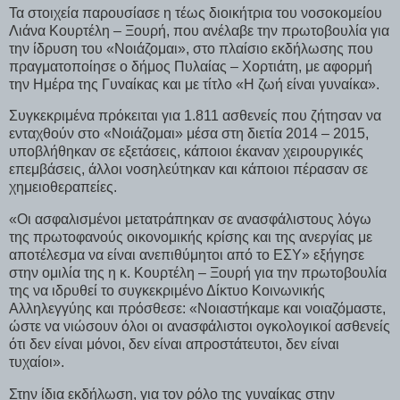
Τα στοιχεία παρουσίασε η τέως διοικήτρια του νοσοκομείου
Λιάνα Κουρτέλη – Ξουρή, που ανέλαβε την πρωτοβουλία για
την ίδρυση του «Νοιάζομαι», στο πλαίσιο εκδήλωσης που
πραγματοποίησε ο δήμος Πυλαίας – Χορτιάτη, με αφορμή
την Ημέρα της Γυναίκας και με τίτλο «Η ζωή είναι γυναίκα».
Συγκεκριμένα πρόκειται για 1.811 ασθενείς που ζήτησαν να
ενταχθούν στο «Νοιάζομαι» μέσα στη διετία 2014 – 2015,
υποβλήθηκαν σε εξετάσεις, κάποιοι έκαναν χειρουργικές
επεμβάσεις, άλλοι νοσηλεύτηκαν και κάποιοι πέρασαν σε
χημειοθεραπείες.
«Οι ασφαλισμένοι μετατράπηκαν σε ανασφάλιστους λόγω
της πρωτοφανούς οικονομικής κρίσης και της ανεργίας με
αποτέλεσμα να είναι ανεπιθύμητοι από το ΕΣΥ» εξήγησε
στην ομιλία της η κ. Κουρτέλη – Ξουρή για την πρωτοβουλία
της να ιδρυθεί το συγκεκριμένο Δίκτυο Κοινωνικής
Αλληλεγγύης και πρόσθεσε: «Νοιαστήκαμε και νοιαζόμαστε,
ώστε να νιώσουν όλοι οι ανασφάλιστοι ογκολογικοί ασθενείς
ότι δεν είναι μόνοι, δεν είναι απροστάτευτοι, δεν είναι
τυχαίοι».
Στην ίδια εκδήλωση, για τον ρόλο της γυναίκας στην