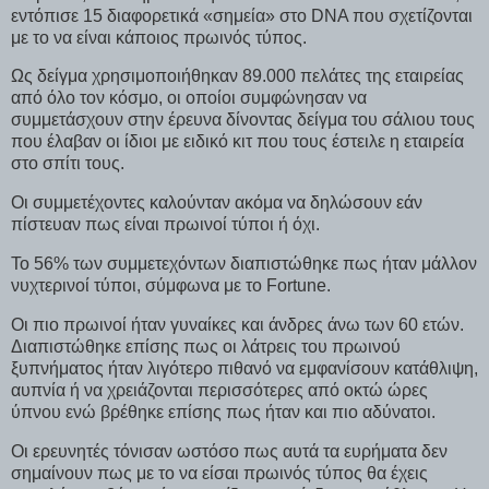
εντόπισε 15 διαφορετικά «σημεία» στο DNA που σχετίζονται
με το να είναι κάποιος πρωινός τύπος.
Ως δείγμα χρησιμοποιήθηκαν 89.000 πελάτες της εταιρείας
από όλο τον κόσμο, οι οποίοι συμφώνησαν να
συμμετάσχουν στην έρευνα δίνοντας δείγμα του σάλιου τους
που έλαβαν οι ίδιοι με ειδικό κιτ που τους έστειλε η εταιρεία
στο σπίτι τους.
Οι συμμετέχοντες καλούνταν ακόμα να δηλώσουν εάν
πίστευαν πως είναι πρωινοί τύποι ή όχι.
Το 56% των συμμετεχόντων διαπιστώθηκε πως ήταν μάλλον
νυχτερινοί τύποι, σύμφωνα με το Fortune.
Οι πιο πρωινοί ήταν γυναίκες και άνδρες άνω των 60 ετών.
Διαπιστώθηκε επίσης πως οι λάτρεις του πρωινού
ξυπνήματος ήταν λιγότερο πιθανό να εμφανίσουν κατάθλιψη,
αυπνία ή να χρειάζονται περισσότερες από οκτώ ώρες
ύπνου ενώ βρέθηκε επίσης πως ήταν και πιο αδύνατοι.
Οι ερευνητές τόνισαν ωστόσο πως αυτά τα ευρήματα δεν
σημαίνουν πως με το να είσαι πρωινός τύπος θα έχεις