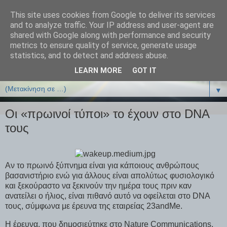
This site uses cookies from Google to deliver its services
ΒΙΟΛΟΓΙΑonline.gr
and to analyze traffic. Your IP address and user-agent are
shared with Google along with performance and security
metrics to ensure quality of service, generate usage
Online Μαθήματα Βιολογίας
statistics, and to detect and address abuse.
LEARN MORE
GOT IT
▼
▼
Οι «πρωινοί τύποι» το έχουν στο DNA
τους
Αν το πρωινό ξύπνημα είναι για κάποιους ανθρώπους
βασανιστήριο ενώ για άλλους είναι απολύτως φυσιολογικό
και ξεκούραστο να ξεκινούν την ημέρα τους πριν καν
ανατείλει ο ήλιος, είναι πιθανό αυτό να οφείλεται στο DNA
τους, σύμφωνα με έρευνα της εταιρείας 23andMe.
Η έρευνα, που δημοσιεύτηκε στο Nature Communications,