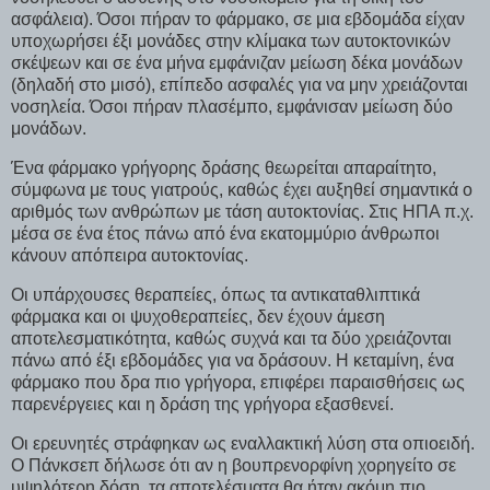
ασφάλεια). Όσοι πήραν το φάρμακο, σε μια εβδομάδα είχαν
υποχωρήσει έξι μονάδες στην κλίμακα των αυτοκτονικών
σκέψεων και σε ένα μήνα εμφάνιζαν μείωση δέκα μονάδων
(δηλαδή στο μισό), επίπεδο ασφαλές για να μην χρειάζονται
νοσηλεία. Όσοι πήραν πλασέμπο, εμφάνισαν μείωση δύο
μονάδων.
Ένα φάρμακο γρήγορης δράσης θεωρείται απαραίτητο,
σύμφωνα με τους γιατρούς, καθώς έχει αυξηθεί σημαντικά ο
αριθμός των ανθρώπων με τάση αυτοκτονίας. Στις ΗΠΑ π.χ.
μέσα σε ένα έτος πάνω από ένα εκατομμύριο άνθρωποι
κάνουν απόπειρα αυτοκτονίας.
Οι υπάρχουσες θεραπείες, όπως τα αντικαταθλιπτικά
φάρμακα και οι ψυχοθεραπείες, δεν έχουν άμεση
αποτελεσματικότητα, καθώς συχνά και τα δύο χρειάζονται
πάνω από έξι εβδομάδες για να δράσουν. Η κεταμίνη, ένα
φάρμακο που δρα πιο γρήγορα, επιφέρει παραισθήσεις ως
παρενέργειες και η δράση της γρήγορα εξασθενεί.
Οι ερευνητές στράφηκαν ως εναλλακτική λύση στα οπιοειδή.
Ο Πάνκσεπ δήλωσε ότι αν η βουπρενορφίνη χορηγείτο σε
υψηλότερη δόση, τα αποτελέσματα θα ήταν ακόμη πιο