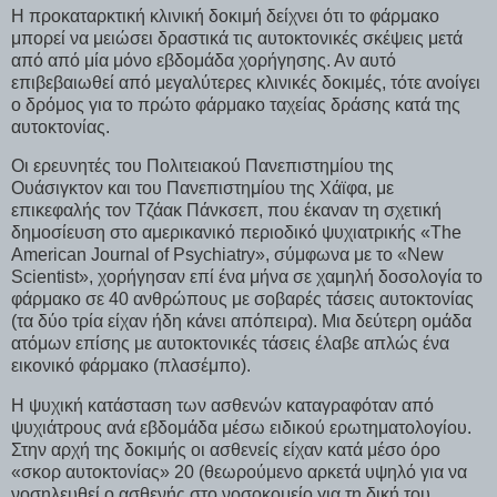
Η προκαταρκτική κλινική δοκιμή δείχνει ότι το φάρμακο
μπορεί να μειώσει δραστικά τις αυτοκτονικές σκέψεις μετά
από από μία μόνο εβδομάδα χορήγησης. Αν αυτό
επιβεβαιωθεί από μεγαλύτερες κλινικές δοκιμές, τότε ανοίγει
ο δρόμος για το πρώτο φάρμακο ταχείας δράσης κατά της
αυτοκτονίας.
Οι ερευνητές του Πολιτειακού Πανεπιστημίου της
Ουάσιγκτον και του Πανεπιστημίου της Χάϊφα, με
επικεφαλής τον Τζάακ Πάνκσεπ, που έκαναν τη σχετική
δημοσίευση στο αμερικανικό περιοδικό ψυχιατρικής «The
American Journal of Psychiatry», σύμφωνα με το «New
Scientist», χορήγησαν επί ένα μήνα σε χαμηλή δοσολογία το
φάρμακο σε 40 ανθρώπους με σοβαρές τάσεις αυτοκτονίας
(τα δύο τρία είχαν ήδη κάνει απόπειρα). Μια δεύτερη ομάδα
ατόμων επίσης με αυτοκτονικές τάσεις έλαβε απλώς ένα
εικονικό φάρμακο (πλασέμπο).
Η ψυχική κατάσταση των ασθενών καταγραφόταν από
ψυχιάτρους ανά εβδομάδα μέσω ειδικού ερωτηματολογίου.
Στην αρχή της δοκιμής οι ασθενείς είχαν κατά μέσο όρο
«σκορ αυτοκτονίας» 20 (θεωρούμενο αρκετά υψηλό για να
νοσηλευθεί ο ασθενής στο νοσοκομείο για τη δική του