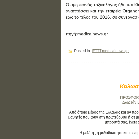
Ο αμερικανός τοξικολόγος ήδη κατέθ
αναπτύσσει και την εταιρεία Organo
έως το τέλος του 2016, σε συνεργασί
πηγή:medicalnews.gr
Posted in:
IFTTT
,
medicalnews.gr
Καλωσο
ΠΡΟΣΦΟΡΑ:
Δωρεάν μά
Από όποιο μέρος της Ελλάδας και αν προέρ
μαθητές που ζουν στη πρωτεύουσα ή σε με
μπροστά σας, έχετε 
Η μελέτη , η μεθοδικότητα και η ε