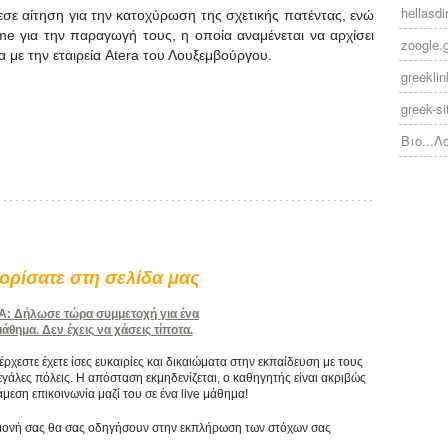
hellasdir
εσε αίτηση για την κατοχύρωση της σχετικής πατέντας, ενώ
me για την παραγωγή τους, η οποία αναμένεται να αρχίσει
zoogle.
α με την εταιρεία Atera του Λουξεμβούργου.
greekli
greek-si
Βιο...Λ
ρίσατε στη σελίδα μας
 Δήλωσε τώρα συμμετοχή για ένα
θημα. Δεν έχεις να χάσεις τίποτα.
χεστε έχετε ίσες ευκαιρίες και δικαιώματα στην εκπαίδευση με τους
γάλες πόλεις. Η απόσταση εκμηδενίζεται, ο καθηγητής είναι ακριβώς
άμεση επικοινωνία μαζί του σε ένα live μάθημα!
πιμονή σας θα σας οδηγήσουν στην εκπλήρωση των στόχων σας