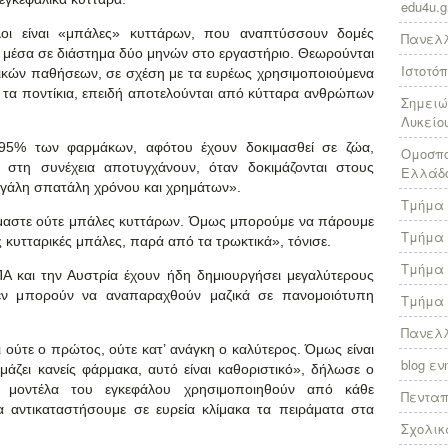
edu4u.g
λοι είναι «μπάλες» κυττάρων, που αναπτύσσουν δομές
Πανελλ
 μέσα σε διάστημα δύο μηνών στο εργαστήριο. Θεωρούνται
Ιστοτό
λικών παθήσεων, σε σχέση με τα ευρέως χρησιμοποιούμενα
 τα ποντίκια, επειδή αποτελούνται από κύτταρα ανθρώπων
Σημειώ
Λυκείο
95% των φαρμάκων, αφότου έχουν δοκιμασθεί σε ζώα,
Ομοσπο
 στη συνέχεια αποτυγχάνουν, όταν δοκιμάζονται στους
Ελλάδ
γάλη σπατάλη χρόνου και χρημάτων».
Τμήμα 
είμαστε ούτε μπάλες κυττάρων. Όμως μπορούμε να πάρουμε
Τμήμα 
 κυτταρικές μπάλες, παρά από τα τρωκτικά», τόνισε.
Τμήμα 
ΠΑ και την Αυστρία έχουν ήδη δημιουργήσει μεγαλύτερους
 δεν μπορούν να αναπαραχθούν μαζικά σε πανομοιότυπη
Τμήμα 
Πανελλ
αι ούτε ο πρώτος, ούτε κατ’ ανάγκη ο καλύτερος. Όμως είναι
blog ε
μάζει κανείς φάρμακα, αυτό είναι καθοριστικό», δήλωσε ο
α μοντέλα του εγκεφάλου χρησιμοποιηθούν από κάθε
Πεντα
α αντικαταστήσουμε σε ευρεία κλίμακα τα πειράματα στα
Σχολικ