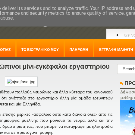
deliver its services and to analyze traffic. Your IP address and
formance and security metrics to ensure quality of service, ge
nline.gr
 abuse.
Γιατί ν
ΟΓΙΑΣ
ΤΟ ΒΙΟΓΡΑΦΙΚΟ ΜΟΥ
ΠΛΗΡΩΜΗ
ΕΓΓΡΑΦΗ ΜΑΘΗΤΗ
πινοι μίνι-εγκέφαλοι εργαστηρίου
ΠΡΟ
Δήλωσε
θέτουν πολλούς νευρώνες και άλλα κύτταρα του κανονικού
μάθημ
 ότι ανέπτυξε στο εργαστήριο άλλη μία ομάδα ερευνητών
ται και μία Ελληνίδα.
ν επίσης μερικές -ασφαλώς ούτε κατά διάνοια όλες- από τις
δημιουργία μυελίνης που μονώνει τα νεύρα, αλλά και την
δραστηριότητας, που μπορεί να καταγραφεί με ηλεκτρόδια
αν και σε πρωτόγονη μορφή.