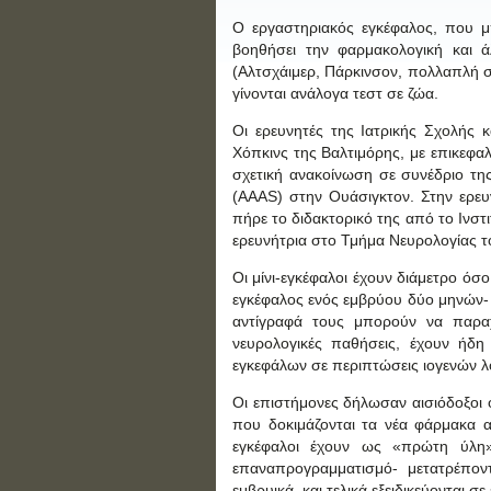
Ο εργαστηριακός εγκέφαλος, που μπ
βοηθήσει την φαρμακολογική και ά
(Αλτσχάιμερ, Πάρκινσον, πολλαπλή σκ
γίνονται ανάλογα τεστ σε ζώα.
Οι ερευνητές της Ιατρικής Σχολής 
Χόπκινς της Βαλτιμόρης, με επικεφα
σχετική ανακοίνωση σε συνέδριο τ
(AAAS) στην Ουάσιγκτον. Στην ερευ
πήρε το διδακτορικό της από το Ινστ
ερευνήτρια στο Τμήμα Νευρολογίας τ
Οι μίνι-εγκέφαλοι έχουν διάμετρο όσο
εγκέφαλος ενός εμβρύου δύο μηνών- κ
αντίγραφά τους μπορούν να παραχ
νευρολογικές παθήσεις, έχουν ήδη
εγκεφάλων σε περιπτώσεις ιογενών λ
Οι επιστήμονες δήλωσαν αισιόδοξοι ό
που δοκιμάζονται τα νέα φάρμακα α
εγκέφαλοι έχουν ως «πρώτη ύλη»
επαναπρογραμματισμό- μετατρέπον
εμβρυικά, και τελικά εξειδικεύονται σ