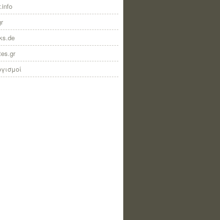
.info
gr
nks.de
tes.gr
ογισμοί