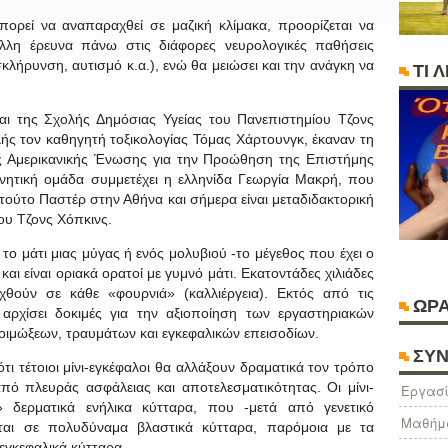
ορεί να αναπαραχθεί σε μαζική κλίμακα, προορίζεται να
λλη έρευνα πάνω στις διάφορες νευρολογικές παθήσεις
λήρυνση, αυτισμό κ.α.), ενώ θα μειώσει και την ανάγκη να
ΤΙ 
και της Σχολής Δημόσιας Υγείας του Πανεπιστημίου Τζονς
λής τον καθηγητή τοξικολογίας Τόμας Χάρτουνγκ, έκαναν τη
ης Αμερικανικής Ένωσης για την Προώθηση της Επιστήμης
νητική ομάδα συμμετέχει η ελληνίδα Γεωργία Μακρή, που
ιτούτο Παστέρ στην Αθήνα και σήμερα είναι μεταδιδακτορική
ου Τζονς Χόπκινς.
 το μάτι μιας μύγας ή ενός μολυβιού -το μέγεθος που έχει ο
αι είναι οριακά ορατοί με γυμνό μάτι. Εκατοντάδες χιλιάδες
θούν σε κάθε «φουρνιά» (καλλιέργεια). Εκτός από τις
ΩΡΑ
 αρχίσει δοκιμές για την αξιοποίηση των εργαστηριακών
οιμώξεων, τραυμάτων και εγκεφαλικών επεισοδίων.
ΣΥΝ
τι τέτοιοι μίνι-εγκέφαλοι θα αλλάξουν δραματικά τον τρόπο
πό πλευράς ασφάλειας και αποτελεσματικότητας. Οι μίνι-
Eργασί
 δερματικά ενήλικα κύτταρα, που -μετά από γενετικό
Μαθήμ
ται σε πολυδύναμα βλαστικά κύτταρα, παρόμοια με τα
ε εγκεφαλικά κύτταρα.