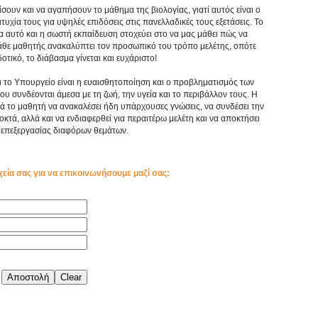
ίσουν και να αγαπήσουν το μάθημα της βιολογίας, γιατί αυτός είναι ο
υχία τους για υψηλές επιδόσεις στις πανελλαδικές τους εξετάσεις. Το
ια αυτό και η σωστή εκπαίδευση στοχεύει στο να μας μάθει πώς να
κάθε μαθητής ανακαλύπτει τον προσωπικό του τρόπο μελέτης, οπότε
τικό, το διάβασμα γίνεται και ευχάριστο!
ι το Υπουργείο είναι η ευαισθητοποίηση και ο προβληματισμός των
συνδέονται άμεσα με τη ζωή, την υγεία και το περιβάλλον τους. Η
ά το μαθητή να ανακαλέσει ήδη υπάρχουσες γνώσεις, να συνδέσει την
κτά, αλλά και να ενδιαφερθεί για περαιτέρω μελέτη και να αποκτήσει
επεξεργασίας διαφόρων θεμάτων.
χεία σας για να επικοινωνήσουμε μαζί σας: