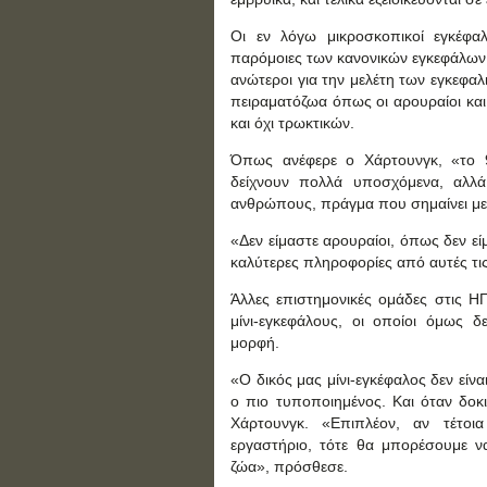
Οι εν λόγω μικροσκοπικοί εγκέφα
παρόμοιες των κανονικών εγκεφάλων
ανώτεροι για την μελέτη των εγκεφα
πειραματόζωα όπως οι αρουραίοι και
και όχι τρωκτικών.
Όπως ανέφερε ο Χάρτουνγκ, «το 
δείχνουν πολλά υποσχόμενα, αλλά
ανθρώπους, πράγμα που σημαίνει με
«Δεν είμαστε αρουραίοι, όπως δεν 
καλύτερες πληροφορίες από αυτές τις
Άλλες επιστημονικές ομάδες στις Η
μίνι-εγκεφάλους, οι οποίοι όμως
μορφή.
«Ο δικός μας μίνι-εγκέφαλος δεν είν
ο πιο τυποποιημένος. Και όταν δοκι
Χάρτουνγκ. «Επιπλέον, αν τέτοι
εργαστήριο, τότε θα μπορέσουμε ν
ζώα», πρόσθεσε.