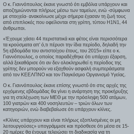
Ο κ. Γιαννόπουλος έκανε γνωστό ότι εμβόλια υπάρχουν και
αποζημιώνονται πλήρως μέσω των ταμείων, ενώ -σύμφωνα
με στοιχεία- ανακοίνωσε μέχρι σήμερα έχασαν τη ζωή τους
από επιπλοκές που οφείλονται στη γρίπη, τύπου Η1Ν1, 44
άνθρωποι.
«Έχουμε χάσει 44 περιστατικά και φέτος είναι περισσότερα
τα κρούσματα απ’ ό,τι πέρυσι την ίδια περίοδο, δηλαδή την
5η εβδομάδα του αντιστοίχου έτους, του 2015» είπε ο κ.
Γιαννόπουλος, ο οποίος παραδέχθηκε ότι υπάρχει έξαρση,
αλλά ξεκαθάρισε ότι αν δεν ολοκληρωθεί η περίοδος της
γρίπης δεν μπορούν να εξαχθούν ασφαλή συμπεράσματα
από τον ΚΕΕΛΠΝΟ και τον Παγκόσμιο Οργανισμό Υγείας.
Ο κ. Γιαννόπουλος έκανε επίσης γνωστό ότι στις αρχές της
ερχόμενης εβδομάδας θα γίνει η ανάρτηση της προκήρυξης
για τη στελέχωση των ΜΕΘ με την πρόσληψη 500 ατόμων,
100 γιατρών και 400 νοσηλευτών – τριών όλων των
κατηγοριών, ενώ διαβεβαίωσε ότι υπάρχουν κλίνες.
«Κλίνες υπάρχουν και είναι πλήρως εξοπλισμένες οι μη
λειτουργούσες» υπογράμμισε και πρόσθεσε ότι μέσα σε 15-
20 ημέρες θα έχουμε τελειώσει τη διαδικασία για τη