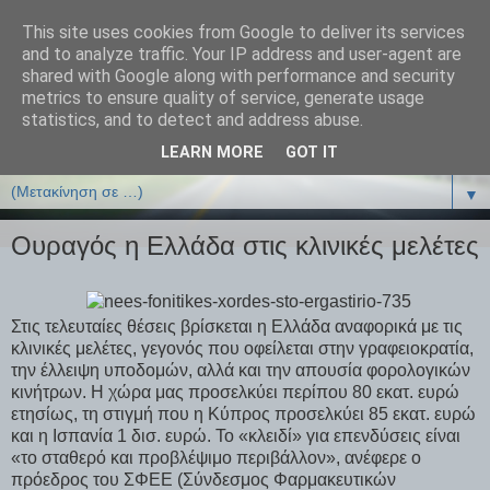
This site uses cookies from Google to deliver its services
ΒΙΟΛΟΓΙΑonline.gr
and to analyze traffic. Your IP address and user-agent are
shared with Google along with performance and security
metrics to ensure quality of service, generate usage
Online Μαθήματα Βιολογίας
statistics, and to detect and address abuse.
LEARN MORE
GOT IT
▼
▼
Ουραγός η Ελλάδα στις κλινικές μελέτες
Στις τελευταίες θέσεις βρίσκεται η Ελλάδα αναφορικά με τις
κλινικές μελέτες, γεγονός που οφείλεται στην γραφειοκρατία,
την έλλειψη υποδομών, αλλά και την απουσία φορολογικών
κινήτρων. Η χώρα μας προσελκύει περίπου 80 εκατ. ευρώ
ετησίως, τη στιγμή που η Κύπρος προσελκύει 85 εκατ. ευρώ
και η Ισπανία 1 δισ. ευρώ. Το «κλειδί» για επενδύσεις είναι
«το σταθερό και προβλέψιμο περιβάλλον», ανέφερε ο
πρόεδρος του ΣΦΕΕ (Σύνδεσμος Φαρμακευτικών