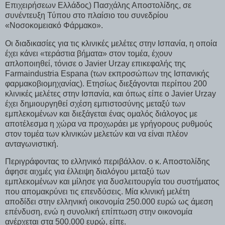
Επιχειρήσεων Ελλάδος) Πασχάλης Αποστολίδης, σε
συνέντευξη Τύπου στο πλαίσιο του συνεδρίου
«Νοσοκομειακό Φάρμακο».
Οι διαδικασίες για τις κλινικές μελέτες στην Ισπανία, η οποία
έχει κάνει «τεράστια βήματα» στον τομέα, έχουν
απλοποιηθεί, τόνισε ο Javier Urzay επικεφαλής της
Farmaindustria Espana (των εκπροσώπων της Ισπανικής
φαρμακοβιομηχανίας). Ετησίως διεξάγονται περίπου 200
κλινικές μελέτες στην Ισπανία, και όπως είπε ο Javier Urzay
έχει δημιουργηθεί σχέση εμπιστοσύνης μεταξύ των
εμπλεκομένων και διεξάγεται ένας ομαλός διάλογος με
αποτέλεσμα η χώρα να προχωράει με γρήγορους ρυθμούς
στον τομέα των κλινικών μελετών και να είναι πλέον
ανταγωνιστική.
Περιγράφοντας το ελληνικό περιβάλλον. ο κ. Αποστολίδης
άφησε αιχμές για έλλειψη διαλόγου μεταξύ των
εμπλεκομένων και μίλησε για δυσλειτουργία του συστήματος
που απομακρύνει τις επενδύσεις. Μία κλινική μελέτη
αποδίδει στην ελληνική οικονομία 250.000 ευρώ ως άμεση
επένδυση, ενώ η συνολική επίπτωση στην οικονομία
ανέρχεται στα 500.000 ευρώ, είπε.