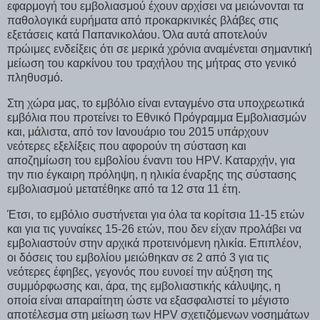
εφαρμογή του εμβολιασμού έχουν αρχίσει να μειώνονται τα
παθολογικά ευρήματα από προκαρκινικές βλάβες στις
εξετάσεις κατά Παπανικολάου. Όλα αυτά αποτελούν
πρώιμες ενδείξεις ότι σε μερικά χρόνια αναμένεται σημαντική
μείωση του καρκίνου του τραχήλου της μήτρας στο γενικό
πληθυσμό.
Στη χώρα μας, το εμβόλιο είναι ενταγμένο στα υποχρεωτικά
εμβόλια που προτείνει το Εθνικό Πρόγραμμα Εμβολιασμών
και, μάλιστα, από τον Ιανουάριο του 2015 υπάρχουν
νεότερες εξελίξεις που αφορούν τη σύσταση και
αποζημίωση του εμβολίου έναντι του HPV. Καταρχήν, για
την πιο έγκαιρη πρόληψη, η ηλικία έναρξης της σύστασης
εμβολιασμού μετατέθηκε από τα 12 στα 11 έτη.
Έτσι, το εμβόλιο συστήνεται για όλα τα κορίτσια 11-15 ετών
και για τις γυναίκες 15-26 ετών, που δεν είχαν προλάβει να
εμβολιαστούν στην αρχικά προτεινόμενη ηλικία. Επιπλέον,
οι δόσεις του εμβολίου μειώθηκαν σε 2 από 3 για τις
νεότερες έφηβες, γεγονός που ευνοεί την αύξηση της
συμμόρφωσης και, άρα, της εμβολιαστικής κάλυψης, η
οποία είναι απαραίτητη ώστε να εξασφαλιστεί το μέγιστο
αποτέλεσμα στη μείωση των HPV σχετιζόμενων νοσημάτων