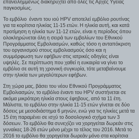
επανειλημμένως διακηρυχτεί από όλες τις Αρχές Υγείας
παγκοσμίως.
Το εμβόλιο έναντι του ιού HPV αποτελεί εμβόλιο ρουτίνας
για τα κορίτσια ηλικίας 11-15 ετών. Η ηλικία αυτή, και κατά
προτίμηση η ηλικία των 11-12 ετών, είναι η περίοδος όπου
ολοκληρώνεται όλη η σειρά των εμβολίων του Εθνικού
Προγράμματος Εμβολιασμών, καθώς τόσο η ανταπόκριση
του οργανισμού στους εμβολιασμούς όσο και η
συμμόρφωση των εφήβων στις ιατρικές οδηγίες είναι
υψηλές. Σε περίπτωση που χαθεί η ευκαιρία να γίνει το
εμβόλιο σε αυτή τη χρονική συγκυρία, τότε μεταβαίνουμε
στην ηλικία των μεγαλύτερων εφήβων.
Στη χώρα μας, βάσει του νέου Εθνικού Προγράμματος
Εμβολιασμών, το εμβόλιο έναντι του HPV συστήνεται σε
ακόμα μικρότερη ηλικία στους έφηβους, από τα 11 έτη.
Μάλιστα, το εμβόλιο στην ηλικία 11-15 ετών γίνεται σε δύο
δόσεις με μεσοδιάστημα 6 μηνών, ενώ για τις ηλικίες μετά τα
15 έτη παραμένει σε ισχύ το δοσολογικό σχήμα των 3
δόσεων. Το εμβόλιο θα συνεχίζει να χορηγείται δωρεάν στις
γυναίκες 18-26 ετών μόνο μέχρι το τέλος του 2016. Μετά το
2016 το εμβόλιο θα χορηγείται δωρεάν μόνο στα κορίτσια