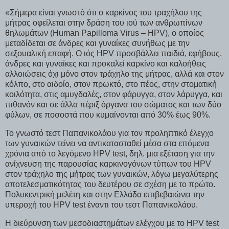
«Σήμερα είναι γνωστό ότι ο καρκίνος του τραχήλου της
μήτρας οφείλεται στην δράση του ιού των ανθρωπίνων
θηλωμάτων (Human Papilloma Virus – HPV), o oποίος
μεταδίδεται σε άνδρες και γυναίκες συνήθως με την
σεξουαλική επαφή. Ο ιός HPV προσβάλλει παιδιά, εφήβους,
άνδρες και γυναίκες και προκαλεί καρκίνο και καλοήθεις
αλλοιώσεις όχι μόνο στον τράχηλο της μήτρας, αλλά και στον
κόλπο, στο αιδοίο, στον πρωκτό, στο πέος, στην στοματική
κοιλότητα, στις αμυγδαλές, στον φάρυγγα, στον λάρυγγα, και
πιθανόν και σε άλλα πέριξ όργανα του σώματος και των δύο
φύλων, σε ποσοστά που κυμαίνονται από 30% έως 90%.
Το γνωστό τεστ Παπανικολάου για τον προληπτικό έλεγχο
των γυναικών τείνει να αντικατασταθεί μέσα στα επόμενα
χρόνια από το λεγόμενο HPV test, δηλ. μια εξέταση για την
ανίχνευση της παρουσίας καρκινογόνων τύπων του HPV
στον τράχηλο της μήτρας των γυναικών, λόγω μεγαλύτερης
αποτελεσματικότητας του δευτέρου σε σχέση με το πρώτο.
Πολυκεντρική μελέτη και στην Ελλάδα επιβεβαιώνει την
υπεροχή του HPV test έναντι του τεστ Παπανικολάου.
Η διεύρυνση των μεσοδιαστημάτων ελέγχου με το HPV test