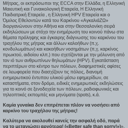
Μήτρας, οι εκπρόσωποι της ECCA στην Ελλάδα, η Ελληνική
Μαιευτική και Γυναικολογική Εταιρεία, Η Ελληνική
Παιδιατρική Εταιρεία , η Ελληνική HPV Εταιρεία και ο
Όμιλος Εθελοντών κατά του Καρκίνου «ΑγκαλιάΖΩ»
διοργανώνουν στην Αθήνα και στην Θεσσαλονίκη σειρά
εκδηλώσεων με στόχο την ενημέρωση του κοινού πάνω στα
θέματα πρόληψης και έγκαιρης διάγνωσης του καρκίνου του
τραχήλου της μήτρας και άλλων καλοήθων (π.χ.
κονδυλωμάτων) και κακοήθων νοσημάτων (π.χ. καρκίνος
πρωκτού, αιδοίου κλπ.) που σχετίζονται με την μόλυνση από
τον ιό των ανθρωπίνων θηλωμάτων (HPV). Εγκατάσταση
περιπτέρων στο κέντρο των πόλεων, διαφημιστικές αφίσες
σε λεωφορεία που διασχίζουν τις πόλεις, διανομή
ενημερωτικού έντυπου υλικού μέσω εφημερίδων, σε
καταστήματα, στον δρόμο, ειδικές ενημερωτικές εκδηλώσεις
για το κοινό σε ξενοδοχεία των πόλεων, ραδιοφωνικές και
τηλεοπτικές εκπομπές και μηνύματα (spots), κ.ά.
Καμία γυναίκα δεν επιτρέπεται πλέον να νοσήσει από
καρκίνο του τραχήλου της μήτρας!
Καλύτερα να ακολουθεί κανείς την ασφαλή οδό, παρά
να το μετανιώσει αργότερα! («Better safe than sorry!»)
».