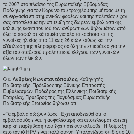
το 2007 στο πλαίσιο της Ευρωπαϊκής Εβδομάδας
Πρόληψης για τον Καρκίνο του τραχήλου της μήτρας με τη
συνεργασία επιστημονικών φορέων και της πολιτείας είχαν
σας αποτέλεσμα την επίτευξη της δωρεάν εμβολιαστικής
κάλυψης έναντι του ιού των ανθρωπίνων θηλωμάτων από
όλα τα ασφαλιστικά ταμεία για όλα τα κορίτσια και τις
γυναίκες ηλικίας από 11 έως 26 ετών καθώς και την
εξάπλωση της πληροφορίας σε όλη την επικράτεια για την
αξία του σταθερού προληπτικού ελέγχου των γυναικών
όλων των ηλικιών.
Ο κ.
Ανδρέας Κωνσταντόπουλος
, Καθηγητής
Παιδιατρικής, Πρόεδρος της Εθνικής Επιτροπής
Εμβολιασμών, Πρόεδρος της Ελληνικής Παιδιατρικής
Εταιρείας, Πρόεδρος της Παγκόσμιας Ευρωπαϊκής
Παιδιατρικής Εταιρείας δήλωσε ότι:
«Τα εμβόλια σώζουν ζωές. ‘Εχει αποδειχθεί ότι ο
εμβολιασμός είναι, η ασφαλέστερη και αποτελεσματικότερη
ιατρική παρέμβαση που έχει ποτέ ανακαλυφθεί. Η λοίμωξη
από τον ιό HPV είναι πολύ συχνή. Υπολογίζεται ότι 8 στις 10