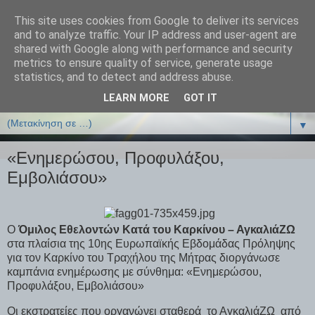
This site uses cookies from Google to deliver its services
ΒΙΟΛΟΓΙΑonline.gr
and to analyze traffic. Your IP address and user-agent are
shared with Google along with performance and security
metrics to ensure quality of service, generate usage
Online Μαθήματα Βιολογίας
statistics, and to detect and address abuse.
LEARN MORE
GOT IT
▼
▼
«Ενημερώσου, Προφυλάξου,
Εμβολιάσου»
Ο
Όμιλος Εθελοντών Κατά του Καρκίνου – ΑγκαλιάΖΩ
στα πλαίσια της 10ης Ευρωπαϊκής Εβδομάδας Πρόληψης
για τον Καρκίνο του Τραχήλου της Μήτρας διοργάνωσε
καμπάνια ενημέρωσης με σύνθημα: «Ενημερώσου,
Προφυλάξου, Εμβολιάσου»
Οι εκστρατείες που οργανώνει σταθερά το ΑγκαλιάΖΩ από