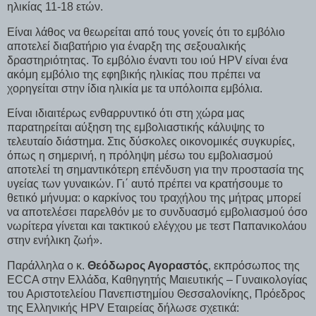
ηλικίας 11-18 ετών.
Είναι λάθος να θεωρείται από τους γονείς ότι το εμβόλιο
αποτελεί διαβατήριο για έναρξη της σεξουαλικής
δραστηριότητας. Το εμβόλιο έναντι του ιού HPV είναι ένα
ακόμη εμβόλιο της εφηβικής ηλικίας που πρέπει να
χορηγείται στην ίδια ηλικία με τα υπόλοιπα εμβόλια.
Είναι ιδιαιτέρως ενθαρρυντικό ότι στη χώρα μας
παρατηρείται αύξηση της εμβολιαστικής κάλυψης το
τελευταίο διάστημα. Στις δύσκολες οικονομικές συγκυρίες,
όπως η σημερινή, η πρόληψη μέσω του εμβολιασμού
αποτελεί τη σημαντικότερη επένδυση για την προστασία της
υγείας των γυναικών. Γι΄ αυτό πρέπει να κρατήσουμε το
θετικό μήνυμα: o καρκίνος του τραχήλου της μήτρας μπορεί
να αποτελέσει παρελθόν με το συνδυασμό εμβολιασμού όσο
νωρίτερα γίνεται και τακτικού ελέγχου με τεστ Παπανικολάου
στην ενήλικη ζωή».
Παράλληλα ο κ.
Θεόδωρος Αγοραστός
, εκπρόσωπος της
ECCA στην Ελλάδα, Καθηγητής Μαιευτικής – Γυναικολογίας
του Αριστοτελείου Πανεπιστημίου Θεσσαλονίκης, Πρόεδρος
της Ελληνικής HPV Εταιρείας δήλωσε σχετικά: