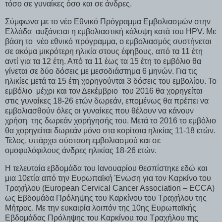
τόσο σε γυναίκες όσο και σε άνδρες.
Σύμφωνα με το νέο Εθνικό Πρόγραμμα Εμβολιασμών στην
Ελλάδα αυξάνεται η εμβολιαστική κάλυψη κατά του HPV. Με
βάση το νέο εθνικό πρόγραμμα, ο εμβολιασμός συστήνεται
σε ακόμα μικρότερη ηλικία στους έφηβους, από τα 11 έτη
αντί για τα 12 έτη. Από τα 11 έως τα 15 έτη το εμβόλιο θα
γίνεται σε δύο δόσεις με μεσοδιάστημα 6 μηνών. Για τις
ηλικίες μετά τα 15 έτη χορηγούνται 3 δόσεις του εμβολίου. Το
εμβόλιο μέχρι και τον Δεκέμβριο του 2016 θα χορηγείται
στις γυναίκες 18-26 ετών δωρεάν, επομένως θα πρέπει να
εμβολιασθούν όλες οι γυναίκες που θέλουν να κάνουν
χρήση της δωρεάν χορήγησής του. Μετά το 2016 το εμβόλιο
θα χορηγείται δωρεάν μόνο στα κορίτσια ηλικίας 11-18 ετών.
Τέλος, υπάρχει σύσταση εμβολιασμού και σε
ομοφυλόφιλους άνδρες ηλικίας 18-26 ετών.
Η τελευταία εβδομάδα του Ιανουαρίου θεσπίστηκε εδώ και
μια 10ετία από την Ευρωπαϊκή Ένωση για τον Καρκίνο του
Τραχήλου (European Cervical Cancer Association – ECCA)
ως Εβδομάδα Πρόληψης του Καρκίνου του Τραχήλου της
Μήτρας. Με την ευκαιρία λοιπόν της 10ης Ευρωπαϊκής
Εβδομάδας Πρόληψης του Καρκίνου του Τραχήλου της