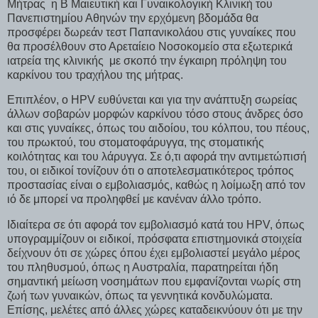
Μήτρας η Β Μαιευτική και Γυναικολογική Κλινική του
Πανεπιστημίου Αθηνών την ερχόμενη βδομάδα θα
προσφέρει δωρεάν τεστ Παπανικολάου στις γυναίκες που
θα προσέλθουν στο Αρεταίειο Νοσοκομείο στα εξωτερικά
ιατρεία της κλινικής με σκοπό την έγκαιρη πρόληψη του
καρκίνου του τραχήλου της μήτρας.
Επιπλέον, ο HPV ευθύνεται και για την ανάπτυξη σωρείας
άλλων σοβαρών μορφών καρκίνου τόσο στους άνδρες όσο
και στις γυναίκες, όπως του αιδοίου, του κόλπου, του πέους,
του πρωκτού, του στοματοφάρυγγα, της στοματικής
κοιλότητας και του λάρυγγα. Σε ό,τι αφορά την αντιμετώπισή
του, οι ειδικοί τονίζουν ότι ο αποτελεσματικότερος τρόπος
προστασίας είναι ο εμβολιασμός, καθώς η λοίμωξη από τον
ιό δε μπορεί να προληφθεί με κανέναν άλλο τρόπο.
Ιδιαίτερα σε ότι αφορά τον εμβολιασμό κατά του HPV, όπως
υπογραμμίζουν οι ειδικοί, πρόσφατα επιστημονικά στοιχεία
δείχνουν ότι σε χώρες όπου έχει εμβολιαστεί μεγάλο μέρος
του πληθυσμού, όπως η Αυστραλία, παρατηρείται ήδη
σημαντική μείωση νοσημάτων που εμφανίζονται νωρίς στη
ζωή των γυναικών, όπως τα γεννητικά κονδυλώματα.
Επίσης, μελέτες από άλλες χώρες καταδεικνύουν ότι με την