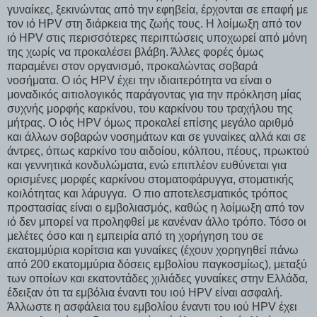
γυναίκες, ξεκινώντας από την εφηβεία, έρχονται σε επαφή με
τον ιό HPV στη διάρκεια της ζωής τους. Η λοίμωξη από τον
ιό HPV στις περισσότερες περιπτώσεις υποχωρεί από μόνη
της χωρίς να προκαλέσει βλάβη. Άλλες φορές όμως
παραμένει στον οργανισμό, προκαλώντας σοβαρά
νοσήματα. Ο ιός HPV έχει την ιδιαιτερότητα να είναι ο
μοναδικός αιτιολογικός παράγοντας για την πρόκληση μίας
συχνής μορφής καρκίνου, του καρκίνου του τραχήλου της
μήτρας. Ο ιός HPV όμως προκαλεί επίσης μεγάλο αριθμό
και άλλων σοβαρών νοσημάτων και σε γυναίκες αλλά και σε
άντρες, όπως καρκίνο του αιδοίου, κόλπου, πέους, πρωκτού
και γεννητικά κονδυλώματα, ενώ επιπλέον ευθύνεται για
ορισμένες μορφές καρκίνου στοματοφάρυγγα, στοματικής
κοιλότητας και λάρυγγα. Ο πιο αποτελεσματικός τρόπος
προστασίας είναι ο εμβολιασμός, καθώς η λοίμωξη από τον
ιό δεν μπορεί να προληφθεί με κανέναν άλλο τρόπο. Τόσο οι
μελέτες όσο και η εμπειρία από τη χορήγηση του σε
εκατομμύρια κορίτσια και γυναίκες (έχουν χορηγηθεί πάνω
από 200 εκατομμύρια δόσεις εμβολίου παγκοσμίως), μεταξύ
των οποίων και εκατοντάδες χιλιάδες γυναίκες στην Ελλάδα,
έδειξαν ότι τα εμβόλια έναντι του ιού HPV είναι ασφαλή.
Άλλωστε η ασφάλεια του εμβολίου έναντι του ιού HPV έχει