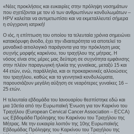
«Νέες προκλήσεις και ευκαιρίες στην πρόληψη νοσημάτων
που σχετίζονται με τον ιό των ανθρωπίνων κονδυλωμάτων –
HPV καλείται να αντιμετωπίσει και να εκμεταλλευτεί σήμερα
η σύγχρονη ιατρική!
Ο ιός, η επίπτωση του οποίου τα τελευταία χρόνια σημειώνει
κατακόρυφη άνοδο, έχει την ιδιαιτερότητα να αποτελεί το
μοναδικό αιτιολογικό παράγοντα για την πρόκληση μιας
συχνής μορφής καρκίνου, του τραχήλου της μήτρας. Η
νόσος είναι στις μέρες μας δεύτερη σε συχνότητα εμφάνισης
στην πλέον παραγωγική ηλικία της γυναίκας, μεταξύ 15 και
44 ετών, ενώ, παράλληλα, και οι προκαρκινικές αλλοιώσεις
του τραχήλου, καθώς και τα γεννητικά κονδυλώματα,
παρουσιάζουν μεγάλη αύξηση σε νεαρότερες γυναίκες 16 –
25 ετών.
Η τελευταία εβδομάδα του Ιανουαρίου θεσπίστηκε εδώ και
μια 10ετία από την Ευρωπαϊκή Ένωση για τον Καρκίνο του
Τραχήλου (European Cervical Cancer Association – ECCA)
ως Εβδομάδα Πρόληψης του Καρκίνου του Τραχήλου της
Μήτρας. Με την ευκαιρία λοιπόν της 10ης Ευρωπαϊκής
Εβδομάδας Πρόληψης του Καρκίνου του Τραχήλου της