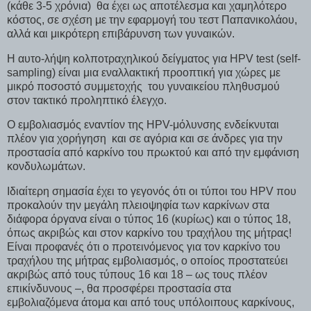
(κάθε 3-5 χρόνια) θα έχει ως αποτέλεσμα και χαμηλότερο
κόστος, σε σχέση με την εφαρμογή του τεστ Παπανικολάου,
αλλά και μικρότερη επιβάρυνση των γυναικών.
Η αυτο-λήψη κολποτραχηλικού δείγματος για HPV test (self-
sampling) είναι μια εναλλακτική προοπτική για χώρες με
μικρό ποσοστό συμμετοχής του γυναικείου πληθυσμού
στον τακτικό προληπτικό έλεγχο.
Ο εμβολιασμός εναντίον της HPV-μόλυνσης ενδείκνυται
πλέον για χορήγηση και σε αγόρια και σε άνδρες για την
προστασία από καρκίνο του πρωκτού και από την εμφάνιση
κονδυλωμάτων.
Ιδιαίτερη σημασία έχει το γεγονός ότι οι τύποι του HPV που
προκαλούν την μεγάλη πλειοψηφία των καρκίνων στα
διάφορα όργανα είναι ο τύπος 16 (κυρίως) και ο τύπος 18,
όπως ακριβώς και στον καρκίνο του τραχήλου της μήτρας!
Είναι προφανές ότι ο προτεινόμενος για τον καρκίνο του
τραχήλου της μήτρας εμβολιασμός, ο οποίος προστατεύει
ακριβώς από τους τύπους 16 και 18 – ως τους πλέον
επικίνδυνους –, θα προσφέρει προστασία στα
εμβολιαζόμενα άτομα και από τους υπόλοιπους καρκίνους,