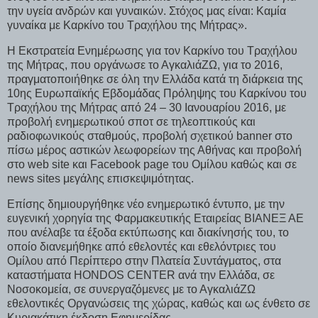
την υγεία ανδρών και γυναικών. Στόχος μας είναι: Καμία
γυναίκα με Καρκίνο του Τραχήλου της Μήτρας».
Η Εκστρατεία Ενημέρωσης για τον Kαρκίνο του Tραχήλου
της Mήτρας, που οργάνωσε το ΑγκαλιάΖΩ, για το 2016,
πραγματοποιήθηκε σε όλη την Ελλάδα κατά τη διάρκεια της
10ης Ευρωπαϊκής Εβδομάδας Πρόληψης του Καρκίνου του
Τραχήλου της Μήτρας από 24 – 30 Ιανουαρίου 2016, με
προβολή ενημερωτικού σποτ σε τηλεοπτικούς και
ραδιοφωνικούς σταθμούς, προβολή σχετικού banner στο
πίσω μέρος αστικών λεωφορείων της Αθήνας και προβολή
στο web site και Facebook page του Ομίλου καθώς και σε
news sites μεγάλης επισκεψιμότητας.
Επίσης δημιουργήθηκε νέο ενημερωτικό έντυπο, με την
ευγενική χορηγία της Φαρμακευτικής Εταιρείας ΒΙΑΝΕΞ ΑΕ
που ανέλαβε τα έξοδα εκτύπωσης και διακίνησής του, το
οποίο διανεμήθηκε από εθελοντές και εθελόντριες του
Ομίλου από Περίπτερο στην Πλατεία Συντάγματος, στα
καταστήματα HONDOS CENTER ανά την Ελλάδα, σε
Νοσοκομεία, σε συνεργαζόμενες με το ΑγκαλιάΖΩ
εθελοντικές Οργανώσεις της χώρας, καθώς και ως ένθετο σε
Κυριακάτικη έκδοση Εφημερίδας.