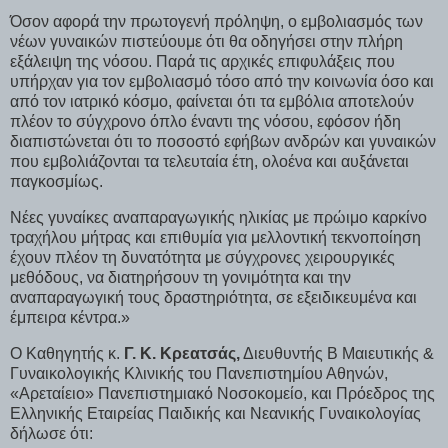
Όσον αφορά την πρωτογενή πρόληψη, ο εμβολιασμός των
νέων γυναικών πιστεύουμε ότι θα οδηγήσει στην πλήρη
εξάλειψη της νόσου. Παρά τις αρχικές επιφυλάξεις που
υπήρχαν για τον εμβολιασμό τόσο από την κοινωνία όσο και
από τον ιατρικό κόσμο, φαίνεται ότι τα εμβόλια αποτελούν
πλέον το σύγχρονο όπλο έναντι της νόσου, εφόσον ήδη
διαπιστώνεται ότι το ποσοστό εφήβων ανδρών και γυναικών
που εμβολιάζονται τα τελευταία έτη, ολοένα και αυξάνεται
παγκοσμίως.
Νέες γυναίκες αναπαραγωγικής ηλικίας με πρώιμο καρκίνο
τραχήλου μήτρας και επιθυμία για μελλοντική τεκνοποίηση
έχουν πλέον τη δυνατότητα με σύγχρονες χειρουργικές
μεθόδους, να διατηρήσουν τη γονιμότητα και την
αναπαραγωγική τους δραστηριότητα, σε εξειδικευμένα και
έμπειρα κέντρα.»
Ο Καθηγητής κ.
Γ. Κ. Κρεατσάς,
Διευθυντής Β Μαιευτικής &
Γυναικολογικής Κλινικής του Πανεπιστημίου Αθηνών,
«Αρεταίειο» Πανεπιστημιακό Νοσοκομείο, και Πρόεδρος της
Ελληνικής Εταιρείας Παιδικής και Νεανικής Γυναικολογίας
δήλωσε ότι: