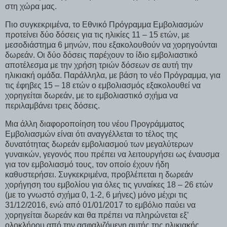
στη χώρα μας.
Πιο συγκεκριμένα, το Εθνικό Πρόγραμμα Εμβολιασμών
προτείνει δύο δόσεις για τις ηλικίες 11 – 15 ετών, με
μεσοδιάστημα 6 μηνών, που εξακολουθούν να χορηγούνται
δωρεάν. Οι δύο δόσεις παρέχουν το ίδιο εμβολιαστικό
αποτέλεσμα με την χρήση τριών δόσεων σε αυτή την
ηλικιακή ομάδα. Παράλληλα, με βάση το νέο Πρόγραμμα, για
τις έφηβες 15 – 18 ετών ο εμβολιασμός εξακολουθεί να
χορηγείται δωρεάν, με το εμβολιαστικό σχήμα να
περιλαμβάνει τρεις δόσεις.
Μια άλλη διαφοροποίηση του νέου Προγράμματος
Εμβολιασμών είναι ότι αναγγέλλεται το τέλος της
δυνατότητας δωρεάν εμβολιασμού των μεγαλύτερων
γυναικών, γεγονός που πρέπει να λειτουργήσει ως έναυσμα
για τον εμβολιασμό τους, τον οποίο έχουν ήδη
καθυστερήσει. Συγκεκριμένα, προβλέπεται η δωρεάν
χορήγηση του εμβολίου για όλες τις γυναίκες 18 – 26 ετών
(με το γνωστό σχήμα 0, 1-2, 6 μήνες) μόνο μέχρι τις
31/12/2016, ενώ από 01/01/2017 το εμβόλιο παύει να
χορηγείται δωρεάν και θα πρέπει να πληρώνεται εξ’
ολοκλήρου από την ασφαλιζόμενη αυτής της ηλικιακής