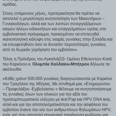
ομάδας.
Στους επόμενους μήνες, προτεραιότητα θα πρέπει να
αποτελεί η μεγαλύτερη κινητοποίηση των Μαιευτήρων –
Γυναικολόγων, αλλά και των λοιπών συνεργαζόμενων
ιατρών άλλων ειδικοτήτων και επαγγελματιών υγείας στο
εμβολιαστικό πρόγραμμα, προκειμένου να επιτευχθεί
ικανοποιητική κάλυψη στις νεαρές γυναίκες στην Ελλάδα και
να επωφεληθούν όσο το δυνατόν περισσότερες γυναίκες
από τη δωρεάν χορήγηση του εμβολίου».
Τέλος η Πρόεδρος του ΑγκαλιάΖΩ- Ομίλου Εθελοντών Κατά
του Καρκίνου κ.
Ολυμπία Χαλδαίου-Μπήτρου
δήλωσε τα
ακόλουθα:
«Κάθε χρόνο 500.000 γυναίκες διαγιγνώσκονται με Καρκίνο
του Τραχήλου της Μήτρας. Με σύνθημά μας «Ενημερώσου
– Προφυλάξου -Εμβολιάσου « θέλουμε να κινητοποιήσουμε
τις γυναίκες όλων των ηλικιών για την αξία του
προσυμπτωματικού ελέγχου με test Pap και HPV DNA test,
αλλά και για την αποτελεσματικότητα και την ασφάλεια του
εμβολίου έναντι του ιού των ανθρωπίνων θηλωμάτων HPV,
ενός ιού που αποτελεί σημαντικό παράγοντα κινδύνου για