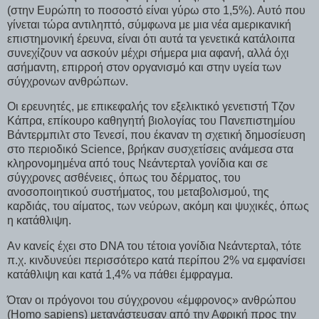
(στην Ευρώπη το ποσοστό είναι γύρω στο 1,5%). Αυτό που
γίνεται τώρα αντιληπτό, σύμφωνα με μια νέα αμερικανική
επιστημονική έρευνα, είναι ότι αυτά τα γενετικά κατάλοιπα
συνεχίζουν να ασκούν μέχρι σήμερα μια αφανή, αλλά όχι
ασήμαντη, επιρροή στον οργανισμό και στην υγεία των
σύγχρονων ανθρώπων.
Οι ερευνητές, με επικεφαλής τον εξελικτικό γενετιστή Τζον
Κάπρα, επίκουρο καθηγητή βιολογίας του Πανεπιστημίου
Βάντερμπιλτ στο Τενεσί, που έκαναν τη σχετική δημοσίευση
στο περιοδικό Science, βρήκαν συσχετίσεις ανάμεσα στα
κληρονομημένα από τους Νεάντερταλ γονίδια και σε
σύγχρονες ασθένειες, όπως του δέρματος, του
ανοσοποιητικού συστήματος, του μεταβολισμού, της
καρδιάς, του αίματος, των νεύρων, ακόμη και ψυχικές, όπως
η κατάθλιψη.
Αν κανείς έχει στο DNA του τέτοια γονίδια Νεάντερταλ, τότε
π.χ. κινδυνεύει περισσότερο κατά περίπου 2% να εμφανίσει
κατάθλιψη και κατά 1,4% να πάθει έμφραγμα.
Όταν οι πρόγονοι του σύγχρονου «έμφρονος» ανθρώπου
(Homo sapiens) μετανάστευσαν από την Αφρική προς την