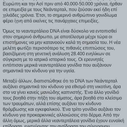
Ευρώπη και την Ασί πριν από 40.000-50.000 χρόνια, ήρθαν
σε επιμειξία με τους Νεάντερταλ, που ζούσαν εκεί ήδη επί
χιλιάδες χρόνια. Έτσι, το σημερινό ανθρώπινο γονιδίωμα
φέρει ίχνη από εκείνες τις πανάρχαιες επιμειξίες.
Όμως το νεαντερτάλειο DNA είναι δύσκολο να εντοπισθεί
στον σημερινό άνθρωπο, με αποτέλεσμα μέχρι τώρα οι
επιστήμονες να μην κατανοούν καλά τη σημασία του. Η νέα
μελέτη φωτίζει περισσότερο τις πιθανές επιπτώσεις του,
βασιζόμενη στη γενετική ανάλυση 28.400 ενηλίκων σε
σύγκριση με το ιατρικό ιστορικό τους. Οι ερευνητές
εντόπισαν μερικά νεαντερτάλεια γονίδια που αυξάνουν
σημαντικά τον κίνδυνο για την υγεία.
Μεταξύ άλλων, διαπιστώθηκε ότι το DNA των Νεάντερταλ
αυξάνει σημαντικά τον κίνδυνο για εθισμό στη νικοτίνη, άρα
στο να γίνει κανείς μανιώδης καπνιστής. Ένα άλλο γονίδιό
τους βοηθά στην πήξη του αίματος, άρα βοηθά στο κλείσιμο
των τραυμάτων, αλλά επίσης αυξάνει τον κίνδυνο
θρόμβωσης και εγκεφαλικού. Ένα τρίτο γονίδιο αυξάνει τον
κίνδυνο για προκαρκινικές αλλοιώσεις στο δέρμα. Από την
άλλη όμως, μερικά άλλα νεαντερτάλεια γονίδια έχουν ευνοϊκή
επίδραση, ενισχύοντας την αντίδραση του σύγχρονου