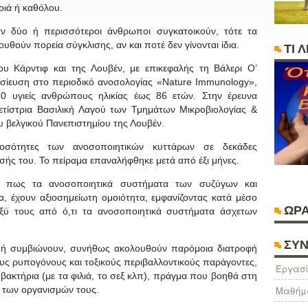
ριά ή καθόλου.
ν δύο ή περισσότεροι άνθρωποι συγκατοικούν, τότε τα
θούν πορεία σύγκλισης, αν και ποτέ δεν γίνονται ίδια.
ΤΙ 
ου Κάρντιφ και της Λουβέν, με επικεφαλής τη Βάλερι Ο’
οσίευση στο περιοδικό ανοσολογίας «Nature Immunology»,
0 υγιείς ανθρώπους ηλικίας έως 86 ετών. Στην έρευνα
νετίστρια Βασιλική Λαγού των Τμημάτων Μικροβιολογίας &
 βελγικού Πανεπιστημίου της Λουβέν.
ποσότητες των ανοσοποιητικών κυττάρων σε δεκάδες
σής του. Το πείραμα επαναλήφθηκε μετά από έξι μήνες.
ε πως τα ανοσοποιητικά συστήματα των συζύγων και
ια, έχουν αξιοσημείωτη ομοιότητα, εμφανίζοντας κατά μέσο
ΩΡΑ
ξύ τους από ό,τι τα ανοσοποιητικά συστήματα άσχετων
ΣΥΝ
ι ή συμβιώνουν, συνήθως ακολουθούν παρόμοια διατροφή
ιους ρυπογόνους και τοξικούς περιβαλλοντικούς παράγοντες,
Eργασί
βακτήρια (με τα φιλιά, το σεξ κλπ), πράγμα που βοηθά στη
 των οργανισμών τους.
Μαθήμ