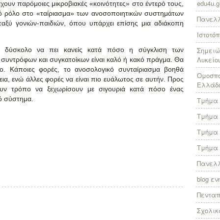
edu4u.g
 έχουν παρόμοιες μικροβιακές «κοινότητες» στο έντερό τους,
κό ρόλο στο «ταίριασμα» των ανοσοποιητικών συστημάτων
Πανελλ
ταξύ γονιών-παιδιών, όπου υπάρχει επίσης μια αδιάκοπη
Ιστοτό
ι δύσκολο να πει κανείς κατά πόσο η σύγκλιση των
Σημειώ
Λυκείο
συντρόφων και συγκατοίκων είναι καλό ή κακό πράγμα. Θα
. Κάποιες φορές, το ανοσολογικό συνταίριασμα βοηθά
Ομοσπο
ια, ενώ άλλες φορές να είναι πιο ευάλωτος σε αυτήν. Προς
Ελλάδ
ουν τρόπο να ξεχωρίσουν με σιγουριά κατά πόσο ένας
ό σύστημα.
Τμήμα 
Τμήμα 
Τμήμα 
Τμήμα 
Πανελλ
blog ε
Πεντα
Σχολικ