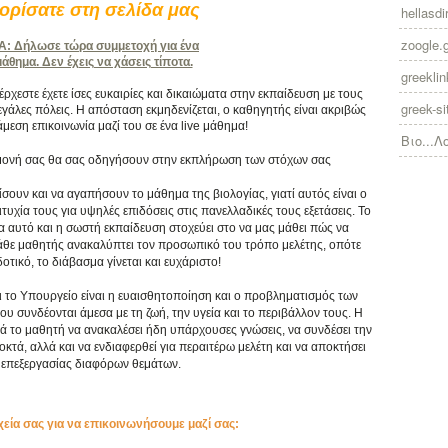
ρίσατε στη σελίδα μας
hellasdir
zoogle.
 Δήλωσε τώρα συμμετοχή για ένα
θημα. Δεν έχεις να χάσεις τίποτα.
greekli
χεστε έχετε ίσες ευκαιρίες και δικαιώματα στην εκπαίδευση με τους
greek-si
γάλες πόλεις. Η απόσταση εκμηδενίζεται, ο καθηγητής είναι ακριβώς
άμεση επικοινωνία μαζί του σε ένα live μάθημα!
Βιο...Λ
πιμονή σας θα σας οδηγήσουν στην εκπλήρωση των στόχων σας
ίσουν και να αγαπήσουν το μάθημα της βιολογίας, γιατί αυτός είναι ο
υχία τους για υψηλές επιδόσεις στις πανελλαδικές τους εξετάσεις. Το
ια αυτό και η σωστή εκπαίδευση στοχεύει στο να μας μάθει πώς να
κάθε μαθητής ανακαλύπτει τον προσωπικό του τρόπο μελέτης, οπότε
τικό, το διάβασμα γίνεται και ευχάριστο!
ι το Υπουργείο είναι η ευαισθητοποίηση και ο προβληματισμός των
συνδέονται άμεσα με τη ζωή, την υγεία και το περιβάλλον τους. Η
ά το μαθητή να ανακαλέσει ήδη υπάρχουσες γνώσεις, να συνδέσει την
κτά, αλλά και να ενδιαφερθεί για περαιτέρω μελέτη και να αποκτήσει
επεξεργασίας διαφόρων θεμάτων.
χεία σας για να επικοινωνήσουμε μαζί σας: