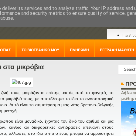
deliver its services and to analyze traffic. Your IP address and
formance and security metrics to ensure quality of service, ge
nline.gr
 abuse.
Γιατί ν
ΟΓΙΑΣ
ΤΟ ΒΙΟΓΡΑΦΙΚΟ ΜΟΥ
ΠΛΗΡΩΜΗ
ΕΓΓΡΑΦΗ ΜΑΘΗΤΗ
αι στα μικρόβια
ΠΡΟ
Δήλωσε
ζωή τους, μοιράζονται επίσης -εκτός από το φαγητό, το
μάθημ
- τα μικρόβιά τους, με αποτέλεσμα το ίδιο το ανοσοποιητικό
όμοιο. Αυτό είναι το συμπέρασμα μιας νέας βρετανο-βελγικής
υμμετοχή.
ώπου είναι μοναδικό, έχοντας τον δικό του αριθμό και μια
ρων, καθώς και διαφορετικές αντιδράσεις απέναντι στους
υτό, άλλωστε, στο ίδιο σπίτι ο ένας μπορεί να αρρωστήσει