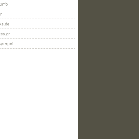
.info
gr
nks.de
tes.gr
ογισμοί