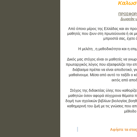
Καλωσο
ΠΡΟΣΦΟΡΑ:
Δωρεάν μά
Από όποιο μέρος της Ελλάδας και αν προέρ
μαθητές που ζουν στη πρωτεύουσα ή σε με
μπροστά σας, έχετε 
Η μελέτη , η μεθοδικότητα και η ε
Δικός μας στόχος είναι οι μαθητές να γνωρ
πρωταρχικός λόγος που εξασφαλίζει την επιτ
διάβασμα πρέπει να είναι αποδοτικό, γ
μαθαίνουμε. Μέσα από αυτό το ταξίδι ο 
εκτός από αποδο
Στόχος της διδακτέας ύλης που καθορίζε
μαθητών όσον αφορά σύγχρονα θέματα που 
δομή των σχολικών βιβλίων βιολογίας βοηθ
καθημερινή του ζωή με τις γνώσεις που απο
μέθοδο 
Αφήστε τα στοι