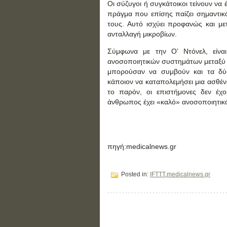
Οι σύζυγοι ή συγκάτοικοι τείνουν να
πράγμα που επίσης παίζει σημαντι
τους. Αυτό ισχύει προφανώς και με
ανταλλαγή μικροβίων.
Σύμφωνα με την Ο’ Ντόνελ, είνα
ανοσοποιητικών συστημάτων μεταξύ 
μπορούσαν να συμβούν και τα δύο
κάποιον να καταπολεμήσει μια ασθένε
το παρόν, οι επιστήμονες δεν έχ
άνθρωπος έχει «καλό» ανοσοποιητικ
πηγή:medicalnews.gr
Posted in:
IFTTT
,
medicalnews.gr