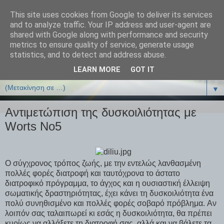
This site uses cookies from Google to deliver its services
ΒΙΟΛΟΓΙΑonline.gr
and to analyze traffic. Your IP address and user-agent are
shared with Google along with performance and security
metrics to ensure quality of service, generate usage
Online Μαθήματα Βιολογίας
statistics, and to detect and address abuse.
LEARN MORE
GOT IT
▼
▼
Αντιμετώπιση της δυσκοιλιότητας με
Worts No5
O σύγχρονος τρόπος ζωής, με την εντελώς λανθασμένη
πολλές φορές διατροφή και ταυτόχρονα το άστατο
διατροφικό πρόγραμμα, το άγχος και η ουσιαστική έλλειψη
σωματικής δραστηριότητας, έχει κάνει τη δυσκοιλιότητα ένα
πολύ συνηθισμένο και πολλές φορές σοβαρό πρόβλημα. Aν
λοιπόν σας ταλαιπωρεί κι εσάς η δυσκοιλιότητα, θα πρέπει
κυρίως να αλλάξετε τη διατροφή σας, αλλά και να βάλετε τα