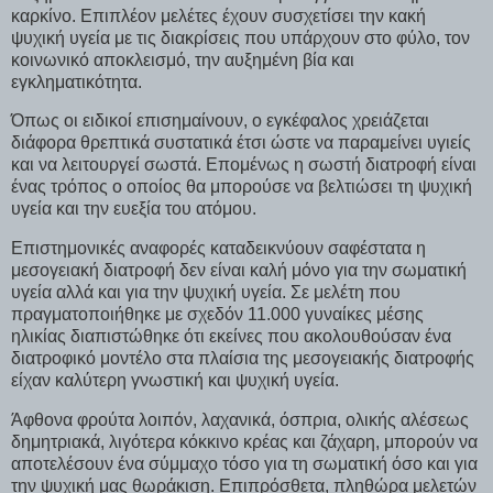
καρκίνο. Επιπλέον μελέτες έχουν συσχετίσει την κακή
ψυχική υγεία με τις διακρίσεις που υπάρχουν στο φύλο, τον
κοινωνικό αποκλεισμό, την αυξημένη βία και
εγκληματικότητα.
Όπως οι ειδικοί επισημαίνουν, ο εγκέφαλος χρειάζεται
διάφορα θρεπτικά συστατικά έτσι ώστε να παραμείνει υγιείς
και να λειτουργεί σωστά. Επομένως η σωστή διατροφή είναι
ένας τρόπος ο οποίος θα μπορούσε να βελτιώσει τη ψυχική
υγεία και την ευεξία του ατόμου.
Επιστημονικές αναφορές καταδεικνύουν σαφέστατα η
μεσογειακή διατροφή δεν είναι καλή μόνο για την σωματική
υγεία αλλά και για την ψυχική υγεία. Σε μελέτη που
πραγματοποιήθηκε με σχεδόν 11.000 γυναίκες μέσης
ηλικίας διαπιστώθηκε ότι εκείνες που ακολουθούσαν ένα
διατροφικό μοντέλο στα πλαίσια της μεσογειακής διατροφής
είχαν καλύτερη γνωστική και ψυχική υγεία.
Άφθονα φρούτα λοιπόν, λαχανικά, όσπρια, ολικής αλέσεως
δημητριακά, λιγότερα κόκκινο κρέας και ζάχαρη, μπορούν να
αποτελέσουν ένα σύμμαχο τόσο για τη σωματική όσο και για
την ψυχική μας θωράκιση. Επιπρόσθετα, πληθώρα μελετών