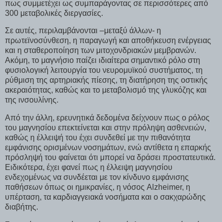
πως συμμετέχει ως συμπαράγοντας σε περισσότερες από
300 μεταβολικές διεργασίες.
Σε αυτές, περιλαμβάνονται –μεταξύ άλλων- η
πρωτεϊνοσύνθεση, η παραγωγή και αποθήκευση ενέργειας
και η σταθεροποίηση των μιτοχονδριακών μεμβρανών.
Ακόμη, το μαγνήσιο παίζει ιδιαίτερα σημαντικό ρόλο στη
φυσιολογική λειτουργία του νευρομυϊκού συστήματος, τη
ρύθμιση της αρτηριακής πίεσης, τη διατήρηση της οστικής
ακεραιότητας, καθώς και το μεταβολισμό της γλυκόζης και
της ινσουλίνης.
Από την άλλη, ερευνητικά δεδομένα δείχνουν πως ο ρόλος
του μαγνησίου επεκτείνεται και στην πρόληψη ασθενειών,
καθώς η έλλειψή του έχει συνδεθεί με την πιθανότητα
εμφάνισης ορισμένων νοσημάτων, ενώ αντίθετα η επαρκής
πρόσληψή του φαίνεται ότι μπορεί να δράσει προστατευτικά.
Ειδικότερα, έχει φανεί πως η έλλειψη μαγνησίου
ενδεχομένως να συνδέεται με τον κίνδυνο εμφάνισης
παθήσεων όπως οι ημικρανίες, η νόσος Alzheimer, η
υπέρταση, τα καρδιαγγειακά νοσήματα και ο σακχαρώδης
διαβήτης.