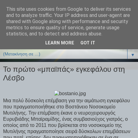
This site uses cookies from Google to deliver its services
ΒΙΟΛΟΓΙΑonline.gr
and to analyze traffic. Your IP address and user-agent are
shared with Google along with performance and security
metrics to ensure quality of service, generate usage
Online Μαθήματα Βιολογίας
statistics, and to detect and address abuse.
LEARN MORE
GOT IT
▼
▼
Το πρώτο «μπαϊπάς» εγκεφάλου στη
Λέσβο
Mια πολύ δύσκολη επέμβαση για την αιμάτωση εγκεφάλου
που πραγματοποιήθηκε στο Βοστάνειο Νοσοκομείο
Μυτιλήνης. Την επέμβαση έκανε ο νευροχειρουργός
Ευρυβιάδης Μπαϊραμίδης, ένας συμβασιούχος γιατρός, ο
οποίος από το 2011 που βρίσκεται στο νοσοκομείο της
Μυτιλήνης πραγματοποίησε σειρά δύσκολων επεμβάσεων
που ποτέ, επίσης, δεν πραγματοποιήθηκαν σε ένα σε