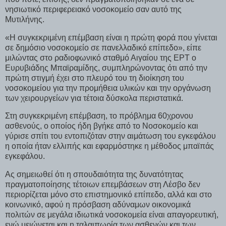
νησιωτικό περιφερειακό νοσοκομείο σαν αυτό της
Μυτιλήνης.
«Η συγκεκριμένη επέμβαση είναι η πρώτη φορά που γίνεται
σε δημόσιο νοσοκομείο σε πανελλαδικό επίπεδο», είπε
μιλώντας στο ραδιοφωνικό σταθμό Αιγαίου της ΕΡΤ ο
Ευρυβιάδης Μπαϊραμίδης, συμπληρώνοντας ότι από την
πρώτη στιγμή έχει στο πλευρό του τη διοίκηση του
νοσοκομείου για την προμήθεια υλικών και την οργάνωση
των χειρουργείων για τέτοια δύσκολα περιστατικά.
Στη συγκεκριμένη επέμβαση, το πρόβλημα 60χρονου
ασθενούς, ο οποίος ήδη βγήκε από το Νοσοκομείο και
γύρισε σπίτι του εντοπιζόταν στην αιμάτωση του εγκεφάλου
η οποία ήταν ελλιπής και εφαρμόστηκε η μέθοδος μπαϊπάς
εγκεφάλου.
Ας σημειωθεί ότι η σπουδαιότητα της δυνατότητας
πραγματοποίησης τέτοιων επεμβάσεων στη Λέσβο δεν
περιορίζεται μόνο στο επιστημονικό επίπεδο, αλλά και στο
κοινωνικό, αφού η πρόσβαση αδύναμων οικονομικά
πολιτών σε μεγάλα ιδιωτικά νοσοκομεία είναι απαγορευτική,
ενώ μειώνεται και η ταλαιπωρία των ασθενών και των