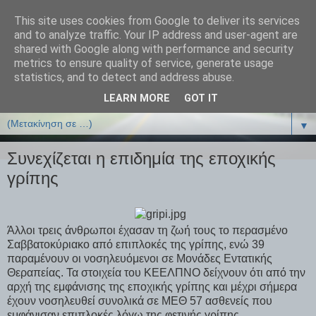
This site uses cookies from Google to deliver its services
ΒΙΟΛΟΓΙΑonline.gr
and to analyze traffic. Your IP address and user-agent are
shared with Google along with performance and security
metrics to ensure quality of service, generate usage
Online Μαθήματα Βιολογίας
statistics, and to detect and address abuse.
LEARN MORE
GOT IT
▼
▼
Συνεχίζεται η επιδημία της εποχικής
γρίπης
Άλλοι τρεις άνθρωποι έχασαν τη ζωή τους το περασμένο
Σαββατοκύριακο από επιπλοκές της γρίπης, ενώ 39
παραμένουν οι νοσηλευόμενοι σε Μονάδες Εντατικής
Θεραπείας. Τα στοιχεία του ΚΕΕΛΠΝΟ δείχνουν ότι από την
αρχή της εμφάνισης της εποχικής γρίπης και μέχρι σήμερα
έχουν νοσηλευθεί συνολικά σε ΜΕΘ 57 ασθενείς που
εμφάνισαν επιπλοκές λόγω της φετινής γρίπης.