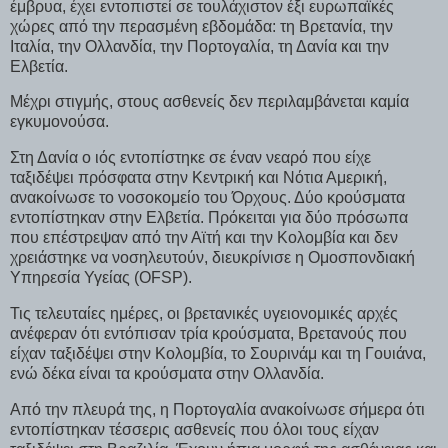
έμβρυα, έχει εντοπιστεί σε τουλάχιστον έξι ευρωπαϊκές
χώρες από την περασμένη εβδομάδα: τη Βρετανία, την
Ιταλία, την Ολλανδία, την Πορτογαλία, τη Δανία και την
Ελβετία.
Μέχρι στιγμής, στους ασθενείς δεν περιλαμβάνεται καμία
εγκυμονούσα.
Στη Δανία ο ιός εντοπίστηκε σε έναν νεαρό που είχε
ταξιδέψει πρόσφατα στην Κεντρική και Νότια Αμερική,
ανακοίνωσε το νοσοκομείο του Όρχους. Δύο κρούσματα
εντοπίστηκαν στην Ελβετία. Πρόκειται για δύο πρόσωπα
που επέστρεψαν από την Αϊτή και την Κολομβία και δεν
χρειάστηκε να νοσηλευτούν, διευκρίνισε η Ομοσπονδιακή
Υπηρεσία Υγείας (OFSP).
Τις τελευταίες ημέρες, οι βρετανικές υγειονομικές αρχές
ανέφεραν ότι εντόπισαν τρία κρούσματα, Βρετανούς που
είχαν ταξιδέψει στην Κολομβία, το Σουρινάμ και τη Γουιάνα,
ενώ δέκα είναι τα κρούσματα στην Ολλανδία.
Από την πλευρά της, η Πορτογαλία ανακοίνωσε σήμερα ότι
εντοπίστηκαν τέσσερις ασθενείς που όλοι τους είχαν