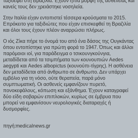
ταξιδέψει στη Βραζιλία. Έχουν ήπια μορφή της ασθένειας και
κανείς τους δεν χρειάστηκε νοσηλεία.
Στην Ιταλία είχαν εντοπιστεί τέσσερα κρούσματα το 2015.
Επρόκειτο για ταξιδιώτες που είχαν επισκεφθεί τη Βραζιλία
και όλοι τους έχουν πλέον αναρρώσει πλήρως.
Ο ιός Ζίκα πήρε το όνομά του από ένα δάσος της Ουγκάντας
όπου εντοπίστηκε για πρώτη φορά το 1947. Όπως και άλλοι
παρόμοιοι ιοί, για παράδειγμα ο τσικουνγκούνγια,
μεταδίδεται από τα τσιμπήματα των κουνουπιών Aedes
aegypti και Aedes albopictus (κουνούπι-τίγρης). Η ασθένεια
δεν μεταδίδεται από άνθρωπο σε άνθρωπο. Δεν υπάρχει
εμβόλιο για τη νόσο, ούτε θεραπεία, παρά μόνο
συμπτωματική. Οι ασθενείς εμφανίζουν πυρετό,
πονοκεφάλους, κόπωση και εξάνθημα. Έχουν καταγραφεί
δύο είδη σοβαρών επιπλοκών, κυρίως σε έμβρυα που
μπορεί να εμφανίσουν νευρολογικές διαταραχές ή
δυσμορφίες.
πηγή:medicalnews.gr