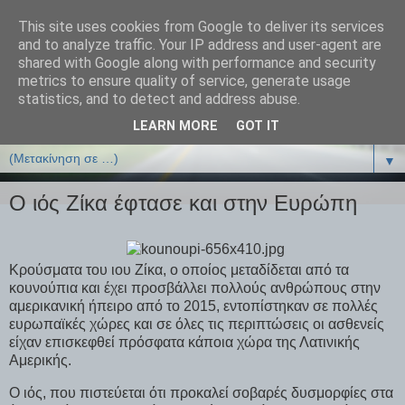
This site uses cookies from Google to deliver its services
ΒΙΟΛΟΓΙΑonline.gr
and to analyze traffic. Your IP address and user-agent are
shared with Google along with performance and security
metrics to ensure quality of service, generate usage
Online Μαθήματα Βιολογίας
statistics, and to detect and address abuse.
LEARN MORE
GOT IT
▼
▼
Ο ιός Ζίκα έφτασε και στην Ευρώπη
Κρούσματα του ιου Ζίκα, ο οποίος μεταδίδεται από τα
κουνούπια και έχει προσβάλλει πολλούς ανθρώπους στην
αμερικανική ήπειρο από το 2015, εντοπίστηκαν σε πολλές
ευρωπαϊκές χώρες και σε όλες τις περιπτώσεις οι ασθενείς
είχαν επισκεφθεί πρόσφατα κάποια χώρα της Λατινικής
Αμερικής.
Ο ιός, που πιστεύεται ότι προκαλεί σοβαρές δυσμορφίες στα