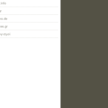
.info
gr
nks.de
tes.gr
ογισμοί