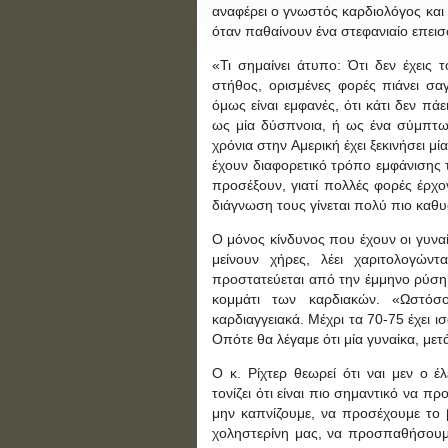
αναφέρει ο γνωστός καρδιολόγος και το
όταν παθαίνουν ένα στεφανιαίο επει
«Τι σημαίνει άτυπο: Ότι δεν έχεις 
στήθος, ορισμένες φορές πιάνει σαγ
όμως είναι εμφανές, ότι κάτι δεν πά
ως μία δύσπνοια, ή ως ένα σύμπτωμ
χρόνια στην Αμερική έχει ξεκινήσει μί
έχουν διαφορετικό τρόπο εμφάνισης 
προσέξουν, γιατί πολλές φορές έρχο
διάγνωση τους γίνεται πολύ πιο καθ
Ο μόνος κίνδυνος που έχουν οι γυναί
μείνουν χήρες, λέει χαριτολογώντ
προστατεύεται από την έμμηνο ρύση 
κομμάτι των καρδιακών. «Ωστόσο
καρδιαγγειακά. Μέχρι τα 70-75 έχει 
Οπότε θα λέγαμε ότι μία γυναίκα, μετ
Ο κ. Ρίχτερ θεωρεί ότι ναι μεν ο 
τονίζει ότι είναι πιο σημαντικό να π
μην καπνίζουμε, να προσέχουμε το 
χοληστερίνη μας, να προσπαθήσουμε