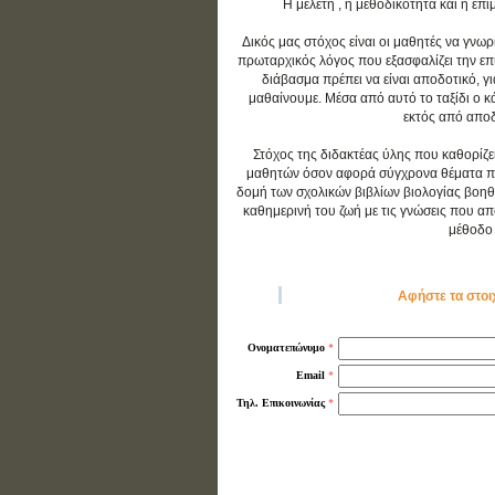
Η μελέτη , η μεθοδικότητα και η ε
Δικός μας στόχος είναι οι μαθητές να γνωρ
πρωταρχικός λόγος που εξασφαλίζει την επιτ
διάβασμα πρέπει να είναι αποδοτικό, γ
μαθαίνουμε. Μέσα από αυτό το ταξίδι ο 
εκτός από αποδο
Στόχος της διδακτέας ύλης που καθορίζε
μαθητών όσον αφορά σύγχρονα θέματα που 
δομή των σχολικών βιβλίων βιολογίας βοηθ
καθημερινή του ζωή με τις γνώσεις που απο
μέθοδο 
Αφήστε τα στοι
*
Ονοματεπώνυμο
*
Email
*
Τηλ. Επικοινωνίας