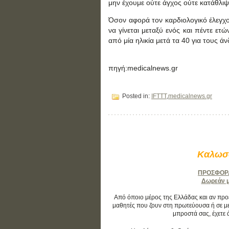
μην έχουμε ούτε άγχος ούτε κατάθλιψ
Όσον αφορά τον καρδιολογικό έλεγχο 
να γίνεται μεταξύ ενός και πέντε ετώ
από μία ηλικία μετά τα 40 για τους άνδ
πηγή:medicalnews.gr
Posted in:
IFTTT
,
medicalnews.gr
Καλωσο
ΠΡΟΣΦΟΡΑ:
Δωρεάν μά
Από όποιο μέρος της Ελλάδας και αν προέρ
μαθητές που ζουν στη πρωτεύουσα ή σε με
μπροστά σας, έχετε 