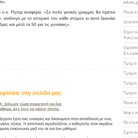
η».
edu4u.g
Πανελλ
ο κ. Ρίχτερ αναφέρει: «Σε πολύ γενικές γραμμές θα πρέπει
ν, ανάλογα με το ιστορικό του κάθε ατόμου κι αυτό ξεκινάει
Ιστοτό
ρες και μετά τα 50 για τις γυναίκες».
Σημειώ
Λυκείο
Ομοσπο
Ελλάδ
Τμήμα 
Τμήμα 
Τμήμα 
Τμήμα 
ρίσατε στη σελίδα μας
Πανελλ
 Δήλωσε τώρα συμμετοχή για ένα
θημα. Δεν έχεις να χάσεις τίποτα.
blog ε
χεστε έχετε ίσες ευκαιρίες και δικαιώματα στην εκπαίδευση με τους
Πεντα
γάλες πόλεις. Η απόσταση εκμηδενίζεται, ο καθηγητής είναι ακριβώς
άμεση επικοινωνία μαζί του σε ένα live μάθημα!
Σχολικ