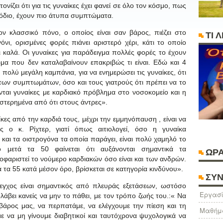
νίζει ότι για τις γυναίκες έχει φανεί σε όλο τον κόσμο, πως
σόδιο, έχουν πιο άτυπα συμπτώματα.
τον κλασσικό πόνο, ο οποίος είναι σαν βάρος, πιέζει στο
ΤΙ 
όνι, ορισμένες φορές πιάνει αριστερό χέρι, κάτι το οποίο
ει καλά. Οι γυναίκες για παράδειγμα πολλές φορές το έχουν
α που δεν καταλαβαίνουν επακριβώς τι είναι. Εδώ και 4
α πολύ μεγάλη καμπάνια, για να ενημερώσει τις γυναίκες, ότι
των συμπτωμάτων, όσο και τους γιατρούς ότι πρέπει να το
νται γυναίκες με καρδιακό πρόβλημα στο νοσοκομείο και η
υστερημένα από ότι στους άντρες».
κες από την καρδιά τους, μέχρι την εμμηνόπαυση , είναι να
ας ο κ. Ρίχτερ, γιατί όπως αιτιολογεί, όσο η γυναίκα
και τα οιστρογόνα τα οποία παράγει, είναι πολύ χαμηλό το
 μετά τα 50 φαίνεται ότι αυξάνονται σημαντικά τα
ΩΡΑ
ισοφαριστεί το νούμερο καρδιακών όσο είναι και των ανδρών.
ά τα 55 κατά μέσον όρο, βρίσκεται σε κατηγορία κινδύνου».
ΣΥΝ
έλεγχος είναι σημαντικός από πλευράς εξετάσεων, ωστόσο
Eργασί
ρολάβει κανείς να μην το πάθει, με τον τρόπο ζωής του.:« Να
βάρος μας, να περπατάμε, να ελέγχουμε την πίεση και τη
Μαθήμ
 να μη γίνουμε διαβητικοί και ταυτόχρονα ψυχολογικά να