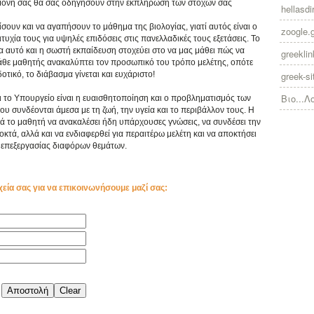
πιμονή σας θα σας οδηγήσουν στην εκπλήρωση των στόχων σας
hellasdir
ίσουν και να αγαπήσουν το μάθημα της βιολογίας, γιατί αυτός είναι ο
zoogle.
υχία τους για υψηλές επιδόσεις στις πανελλαδικές τους εξετάσεις. Το
ια αυτό και η σωστή εκπαίδευση στοχεύει στο να μας μάθει πώς να
greekli
κάθε μαθητής ανακαλύπτει τον προσωπικό του τρόπο μελέτης, οπότε
τικό, το διάβασμα γίνεται και ευχάριστο!
greek-si
Βιο...Λ
ι το Υπουργείο είναι η ευαισθητοποίηση και ο προβληματισμός των
συνδέονται άμεσα με τη ζωή, την υγεία και το περιβάλλον τους. Η
ά το μαθητή να ανακαλέσει ήδη υπάρχουσες γνώσεις, να συνδέσει την
κτά, αλλά και να ενδιαφερθεί για περαιτέρω μελέτη και να αποκτήσει
επεξεργασίας διαφόρων θεμάτων.
χεία σας για να επικοινωνήσουμε μαζί σας: