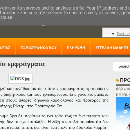
deliver its services and to analyze traffic. Your IP address and
formance and security metrics to ensure quality of service, ge
nline.gr
 abuse.
Γιατί ν
ΟΓΙΑΣ
ΤΟ ΒΙΟΓΡΑΦΙΚΟ ΜΟΥ
ΠΛΗΡΩΜΗ
ΕΓΓΡΑΦΗ ΜΑΘΗΤΗ
ρία εμφράγματα
ΠΡΟ
Δήλωσε
ηλό και συνήθως αυτός ο τύπος εμφράγματος προτιμάει τις
μάθημ
ς διαβητικούς και τους ηλικιωμένους. Στις γυναίκες μάλιστα
ότι στους άνδρες, δηλώνει καρδιολόγος και πρόεδρος της
ημήτρης Ρίχτερ, στο Πρακτορείο Fm.
ουμε βρει ότι περίπου το ένα τρίτο έως το ένα τέταρτο των
 δεν το είχε καταλάβει. Η λέξη σιωπηλό σημαίνει ότι δεν
σύμπτωμα, οπότε εκεί είναι ένα πολύ πιο δύσκολο κομμάτι,