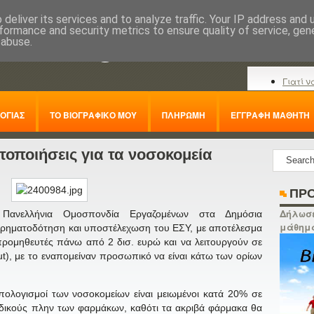
deliver its services and to analyze traffic. Your IP address and
formance and security metrics to ensure quality of service, ge
nline.gr
 abuse.
Γιατί ν
ΟΓΙΑΣ
ΤΟ ΒΙΟΓΡΑΦΙΚΟ ΜΟΥ
ΠΛΗΡΩΜΗ
ΕΓΓΡΑΦΗ ΜΑΘΗΤΗ
τοποιήσεις για τα νοσοκομεία
ΠΡΟ
Δήλωσε
η Πανελλήνια Ομοσπονδία Εργαζομένων στα Δημόσια
μάθημ
χρηματοδότηση και υποστέλεχωση του ΕΣΥ, με αποτέλεσμα
προμηθευτές πάνω από 2 δισ. ευρώ και να λειτουργούν σε
ut), με το εναπομείναν προσωπικό να είναι κάτω των ορίων
λογισμοί των νοσοκομείων είναι μειωμένοι κατά 20% σε
ωδικούς πλην των φαρμάκων, καθότι τα ακριβά φάρμακα θα