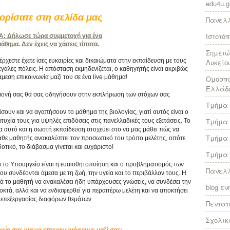
edu4u.g
ρίσατε στη σελίδα μας
Πανελλ
Ιστοτό
 Δήλωσε τώρα συμμετοχή για ένα
θημα. Δεν έχεις να χάσεις τίποτα.
Σημειώ
χεστε έχετε ίσες ευκαιρίες και δικαιώματα στην εκπαίδευση με τους
Λυκείο
γάλες πόλεις. Η απόσταση εκμηδενίζεται, ο καθηγητής είναι ακριβώς
άμεση επικοινωνία μαζί του σε ένα live μάθημα!
Ομοσπο
Ελλάδ
πιμονή σας θα σας οδηγήσουν στην εκπλήρωση των στόχων σας
Τμήμα 
ίσουν και να αγαπήσουν το μάθημα της βιολογίας, γιατί αυτός είναι ο
Τμήμα 
υχία τους για υψηλές επιδόσεις στις πανελλαδικές τους εξετάσεις. Το
ια αυτό και η σωστή εκπαίδευση στοχεύει στο να μας μάθει πώς να
Τμήμα 
κάθε μαθητής ανακαλύπτει τον προσωπικό του τρόπο μελέτης, οπότε
τικό, το διάβασμα γίνεται και ευχάριστο!
Τμήμα 
ι το Υπουργείο είναι η ευαισθητοποίηση και ο προβληματισμός των
Πανελλ
συνδέονται άμεσα με τη ζωή, την υγεία και το περιβάλλον τους. Η
ά το μαθητή να ανακαλέσει ήδη υπάρχουσες γνώσεις, να συνδέσει την
blog ε
κτά, αλλά και να ενδιαφερθεί για περαιτέρω μελέτη και να αποκτήσει
επεξεργασίας διαφόρων θεμάτων.
Πεντα
Σχολικ