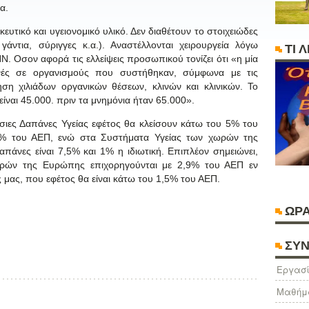
α.
ευτικό και υγειονομικό υλικό. Δεν διαθέτουν το στοιχειώδες
 γάντια, σύριγγες κ.α.). Αναστέλλονται χειρουργεία λόγω
ΤΙ 
. Οσον αφορά τις ελλείψεις προσωπικού τονίζει ότι «η μία
κενές σε οργανισμούς που συστήθηκαν, σύμφωνα με τις
ση χιλιάδων οργανικών θέσεων, κλινών και κλινικών. Το
ναι 45.000. πριν τα μνημόνια ήταν 65.000».
ιες Δαπάνες Υγείας εφέτος θα κλείσουν κάτω του 5% του
 4% του ΑΕΠ, ενώ στα Συστήματα Υγείας των χωρών της
άνες είναι 7,5% και 1% η ιδιωτική. Επιπλέον σημειώνει,
ωρών της Ευρώπης επιχορηγούνται με 2,9% του ΑΕΠ εν
ς μας, που εφέτος θα είναι κάτω του 1,5% του ΑΕΠ.
ΩΡΑ
ΣΥΝ
Eργασί
Μαθήμ