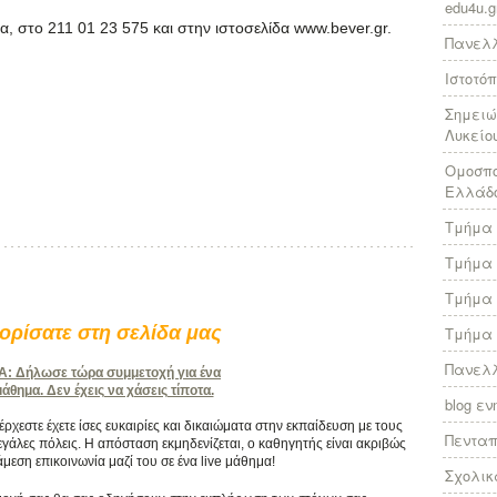
edu4u.g
α, στο 211 01 23 575 και στην ιστοσελίδα www.bever.gr.
Πανελλ
Ιστοτό
Σημειώ
Λυκείο
Ομοσπο
Ελλάδ
Τμήμα 
Τμήμα 
Τμήμα 
ρίσατε στη σελίδα μας
Τμήμα 
Πανελλ
 Δήλωσε τώρα συμμετοχή για ένα
θημα. Δεν έχεις να χάσεις τίποτα.
blog ε
χεστε έχετε ίσες ευκαιρίες και δικαιώματα στην εκπαίδευση με τους
Πεντα
γάλες πόλεις. Η απόσταση εκμηδενίζεται, ο καθηγητής είναι ακριβώς
άμεση επικοινωνία μαζί του σε ένα live μάθημα!
Σχολικ