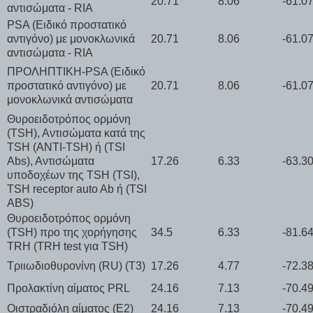
20.71
8.06
-61.0
αντισώματα - RIA
PSA (Ειδικό προστατικό
αντιγόνο) με μονοκλωνικά
20.71
8.06
-61.0
αντισώματα - RIA
ΠΡΟΛΗΠΤΙΚΗ-PSA (Ειδικό
προστατικό αντιγόνο) με
20.71
8.06
-61.0
μονοκλωνικά αντισώματα
Θυροειδοτρόπος ορμόνη
(TSH), Αντισώματα κατά της
TSH (ANTI-TSH) ή (TSI
Abs), Αντισώματα
17.26
6.33
-63.3
υποδοχέων της TSH (TSI),
TSH receptor auto Ab ή (TSI
ABS)
Θυροειδοτρόπος ορμόνη
(TSH) προ της χορήγησης
34.5
6.33
-81.6
TRH (TRH test για TSH)
Τριιωδιοθυρονίνη (RU) (T3)
17.26
4.77
-72.3
Προλακτίνη αίματος PRL
24.16
7.13
-70.4
Οιστραδιόλη αίματος (E2)
24.16
7.13
-70.4