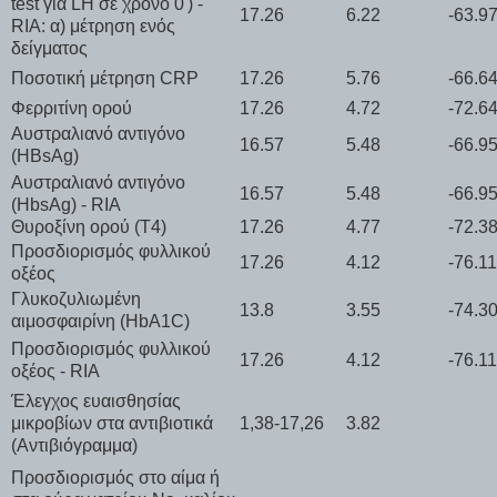
test για LH σε χρόνο 0') -
17.26
6.22
-63.9
RIA: α) μέτρηση ενός
δείγματος
Ποσοτική μέτρηση CRP
17.26
5.76
-66.6
Φερριτίνη ορού
17.26
4.72
-72.6
Αυστραλιανό αντιγόνο
16.57
5.48
-66.9
(HBsAg)
Αυστραλιανό αντιγόνο
16.57
5.48
-66.9
(HbsAg) - RIA
Θυροξίνη ορού (Τ4)
17.26
4.77
-72.3
Προσδιορισμός φυλλικού
17.26
4.12
-76.1
οξέος
Γλυκοζυλιωμένη
13.8
3.55
-74.3
αιμοσφαιρίνη (HbA1C)
Προσδιορισμός φυλλικού
17.26
4.12
-76.1
οξέος - RIA
Έλεγχος ευαισθησίας
μικροβίων στα αντιβιοτικά
1,38-17,26
3.82
(Αντιβιόγραμμα)
Προσδιορισμός στο αίμα ή