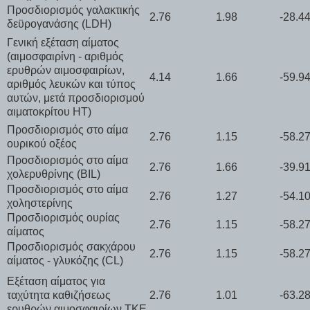
Προσδιορισμός γαλακτικής
2.76
1.98
-28.4
δεϋρογανάσης (LDH)
Γενική εξέταση αίματος
(αιμοσφαιρίνη - αριθμός
ερυθρών αιμοσφαιρίων,
4.14
1.66
-59.9
αριθμός λευκών και τύπος
αυτών, μετά προσδιορισμού
αιματοκρίτου ΗΤ)
Προσδιορισμός στο αίμα
2.76
1.15
-58.2
ουρικού οξέος
Προσδιορισμός στο αίμα
2.76
1.66
-39.9
χολερυθρίνης (BIL)
Προσδιορισμός στο αίμα
2.76
1.27
-54.1
χοληστερίνης
Προσδιορισμός ουρίας
2.76
1.15
-58.2
αίματος
Προσδιορισμός σακχάρου
2.76
1.15
-58.2
αίματος - γλυκόζης (CL)
Εξέταση αίματος για
ταχύτητα καθιζήσεως
2.76
1.01
-63.2
ερυθρών αιμοσφαιρίων TKE