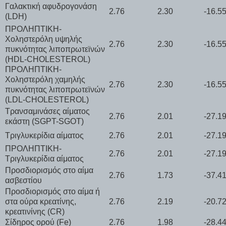
Γαλακτική αφυδρογονάση
2.76
2.30
-16.5
(LDH)
ΠΡΟΛΗΠΤΙΚΗ-
Χοληστερόλη υψηλής
2.76
2.30
-16.5
πυκνότητας λιποπρωτεϊνών
(HDL-CHOLESTEROL)
ΠΡΟΛΗΠΤΙΚΗ-
Χοληστερόλη χαμηλής
2.76
2.30
-16.5
πυκνότητας λιποπρωτεϊνών
(LDL-CHOLESTEROL)
Τρανσαμινάσες αίματος
2.76
2.01
-27.1
εκάστη (SGPT-SGOT)
Τριγλυκερίδια αίματος
2.76
2.01
-27.1
ΠΡΟΛΗΠΤΙΚΗ-
2.76
2.01
-27.1
Τριγλυκερίδια αίματος
Προσδιορισμός στο αίμα
2.76
1.73
-37.4
ασβεστίου
Προσδιορισμός στο αίμα ή
στα ούρα κρεατίνης,
2.76
2.19
-20.7
κρεατινίνης (CR)
Σίδηρος ορού (Fe)
2.76
1.98
-28.4