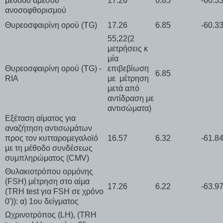
μέθοδο άμεσου
17.26
6.85
-60.3
ανοσοφθορισμού
Θυρεοσφαιρίνη ορού (TG)
17.26
6.85
-60.3
55,22(2
μετρήσεις κ
μία
Θυρεοσφαιρίνη ορού (TG) -
επιβεβίωση
6.85
RIA
με μέτρηση
μετά από
αντίδραση με
αντισώματα)
Εξέταση αίματος για
αναζήτηση αντισωμάτων
προς τον κυτταρομεγαλοϊό
16.57
6.32
-61.8
με τη μέθοδο συνδέσεως
συμπληρώματος (CMV)
Θυλακιοτρόπου ορμόνης
(FSH) μέτρηση στο αίμα
17.26
6.22
-63.9
(TRH test για FSH σε χρόνο
0')): α) 1ου δείγματος
Ωχρινοτρόπος (LH), (TRH