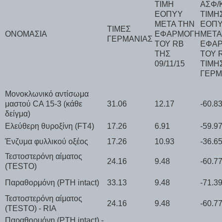
ΤΙΜΗ
ΑΣΦ/
ΕΟΠΥΥ
ΤΙΜΗ
ΜΕΤΑ ΤΗΝ
ΕΟΠ
ΤΙΜΕΣ
ΟΝΟΜΑΣΙΑ
ΕΦΑΡΜΟΓΗ
ΜΕΤΑ
ΓΕΡΜΑΝΙΑΣ
ΤΟΥ RB
ΕΦΑ
ΤΗΣ
ΤΟΥ R
09/11/15
ΤΙΜΗ
ΓΕΡΜ
Μονοκλωνικό αντίσωμα
μαστού CA 15-3 (κάθε
31.06
12.17
-60.8
δείγμα)
Ελεύθερη θυροξίνη (FT4)
17.26
6.91
-59.9
Ένζυμα φυλλικού οξέος
17.26
10.93
-36.6
Τεστοστερόνη αίματος
24.16
9.48
-60.7
(TESTO)
Παραθορμόνη (PTH intact)
33.13
9.48
-71.3
Τεστοστερόνη αίματος
24.16
9.48
-60.7
(TESTO) - RIA
Παραθορμόνη (PTH intact) -