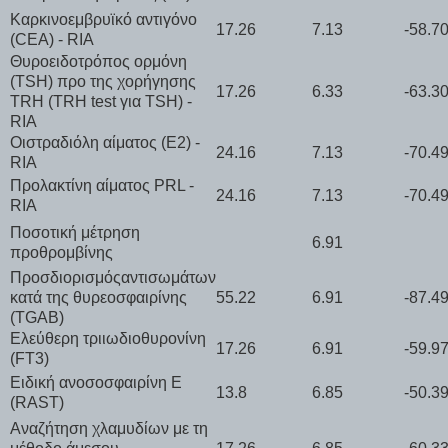
Καρκινοεμβρυϊκό αντιγόνο
17.26
7.13
-58.7
(CEA) - RIA
Θυροειδοτρόπος ορμόνη
(TSH) προ της χορήγησης
17.26
6.33
-63.3
TRH (TRH test για TSH) -
RIA
Οιστραδιόλη αίματος (E2) -
24.16
7.13
-70.4
RIA
Προλακτίνη αίματος PRL -
24.16
7.13
-70.4
RIA
Ποσοτική μέτρηση
6.91
προθρομβίνης
Προσδιορισμόςαντισωμάτων
κατά της θυρεοσφαιρίνης
55.22
6.91
-87.4
(TGAB)
Ελεύθερη τριιωδιοθυρονίνη
17.26
6.91
-59.9
(FT3)
Ειδική ανοσοσφαιρίνη Ε
13.8
6.85
-50.3
(RAST)
Αναζήτηση χλαμυδίων με τη