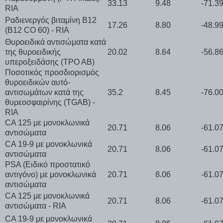
33.13
9.48
-71.3
RIA
Ραδιενεργός βιταμίνη Β12
17.26
8.80
-48.9
(Β12 CO 60) - RIA
Θυροειδικά αντισώματα κατά
της θυροειδικής
20.02
8.64
-56.8
υπεροξειδάσης (ΤΡΟ ΑΒ)
Ποσοτικός προσδιορισμός
θυροειδικών αυτό-
αντισωμάτων κατά της
35.2
8.45
-76.0
θυρεοσφαιρίνης (TGAB) -
RIA
CA 125 με μονοκλωνικά
20.71
8.06
-61.0
αντισώματα
CA 19-9 με μονοκλωνικά
20.71
8.06
-61.0
αντισώματα
PSA (Ειδικό προστατικό
αντιγόνο) με μονοκλωνικά
20.71
8.06
-61.0
αντισώματα
CA 125 με μονοκλωνικά
20.71
8.06
-61.0
αντισώματα - RIA
CA 19-9 με μονοκλωνικά