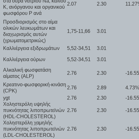
στα ούρα νατρίου Na, καλίου
2.07
2.30
11.2
K, ανόργανου και οργανικού
φωσφόρου P ανά
Προσδιορισμός στο αίμα
ολικών λευκωμάτων και
1,75-11,66
3.01
διαχωρισμός αυτών
(χρωματομετρικώς)
Καλλιέργεια εξιδρωμάτων
5,52-34,51
3.01
Καλλιέργεια ούρων
5,52-34,51
3.01
Αλκαλική φωσφατάση
2.76
2.30
-16.5
αίματος (ALP)
Κρεατινο-φωσφορική-κινάση
2.76
2.89
4.73
(CPK)
ygt
2.76
2.30
-16.5
Χοληστερόλη υψηλής
πυκνότητας λιποπρωτεϊνών
2.76
2.30
-16.5
(HDL-CHOLESTEROL)
Χοληστερόλη χαμηλής
πυκνότητας λιποπρωτεϊνών
2.76
2.30
-16.5
(LDL-CHOLESTEROL)