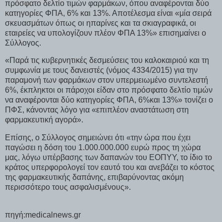
πρόσφατο δελτίο τιμών φαρμάκων, όπου αναφέρονται δύο
κατηγορίες ΦΠΑ, 6% και 13%. Αποτέλεσμα είναι «μία σειρά
σκευασμάτων όπως οι ηπαρίνες και τα σκιαγραφικά, οι
εταιρείες να υπολογίζουν πλέον ΦΠΑ 13%» επισημαίνει ο
Σύλλογος.
«Παρά τις κυβερνητικές δεσμεύσεις του καλοκαιριού και τη
συμφωνία με τους δανειστές (νόμος 4334/2015) για την
παραμονή των φαρμάκων στον υπερμειωμένο συντελεστή
6%, έκπληκτοι οι πάροχοι είδαν στο πρόσφατο δελτίο τιμών
να αναφέρονται δύο κατηγορίες ΦΠΑ, 6%και 13%» τονίζει ο
ΠΦΣ, κάνοντας λόγο για «επιπλέον αναστάτωση στη
φαρμακευτική αγορά».
Επίσης, ο Σύλλογος σημειώνει ότι «την ώρα που έχει
παγώσει η δόση του 1.000.000.000 ευρώ προς τη χώρα
μας, λόγω υπέρβασης των δαπανών του ΕΟΠΥΥ, το ίδιο το
κράτος υπερφορολογεί τον εαυτό του και ανεβάζει το κόστος
της φαρμακευτικής δαπάνης, επιβαρύνοντας ακόμη
περισσότερο τους ασφαλισμένους».
πηγή:medicalnews.gr