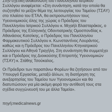
Στην σχετική ανακοίνωση του Πανελλήνιου Ιατρικού
Συλλόγου αναφέρεται: «Στη συνάντηση, κατά την οποία θα
συζητηθεί το μείζον θέμα της λειτουργίας του Ταμείου (ΤΣΑΥ)
στο πλαίσιο του ΕΤΑΑ, θα εκπροσωπήσουν τους
Υγειονομικούς όλης της χώρας ο Πρόεδρος του
Πανελληνίου Ιατρικού Συλλόγου κ. Μιχαήλ Βλασταράκος, ο
Πρόεδρος της Ελληνικής Οδοντιατρικής Ομοσπονδίας κ.
Αθανάσιος Κατσίκης, ο Πρόεδρος του Πανελληνίου
Φαρμακευτικού Συλλόγου κ. Κωνσταντίνος Λουράντος,
καθώς και η Πρόεδρος του Πανελληνίου Κτηνιατρικού
Συλλόγου κα Αθηνά Τραχήλη. Στη συνάντηση θα συμμετέχει
και ο Πρόεδρος της Διοικούσης Επιτροπής Υγειονομικών
(ΤΣΑΥ) κ. Στάθης Τσούκαλος.
Οι Πρόεδροι των παραπάνω Φορέων θα ζητήσουν από τον
Υπουργό Εργασίας, μεταξύ άλλων, τη διατήρηση της
ανεξαρτησίας του Ταμείου των Υγειονομικών και θα
διατυπώσουν για μία ακόμη φορά την αντίθεσή τους στα
σχέδια συγχώνευσή του με άλλα Ταμεία».
πηγή:medicalnews.gr