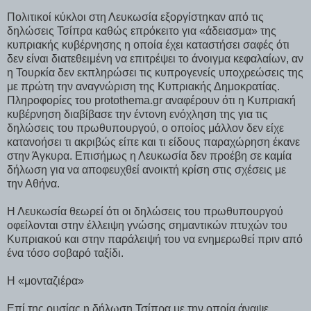
Πολιτικοί κύκλοι στη Λευκωσία εξοργίστηκαν από τις
δηλώσεις Τσίπρα καθώς επρόκειτο για «άδειασμα» της
κυπριακής κυβέρνησης η οποία έχει καταστήσει σαφές ότι
δεν είναι διατεθειμένη να επιτρέψει το άνοιγμα κεφαλαίων, αν
η Τουρκία δεν εκπληρώσει τις κυπρογενείς υποχρεώσεις της
με πρώτη την αναγνώριση της Κυπριακής Δημοκρατίας.
Πληροφορίες του protothema.gr αναφέρουν ότι η Κυπριακή
κυβέρνηση διαβίβασε την έντονη ενόχληση της για τις
δηλώσεις του πρωθυπουργού, ο οποίος μάλλον δεν είχε
κατανοήσει τι ακριβώς είπε και τι είδους παραχώρηση έκανε
στην Άγκυρα. Επισήμως η Λευκωσία δεν προέβη σε καμία
δήλωση για να αποφευχθεί ανοικτή κρίση στις σχέσεις με
την Αθήνα.
Η Λευκωσία θεωρεί ότι οι δηλώσεις του πρωθυπουργού
οφείλονται στην έλλειψη γνώσης σημαντικών πτυχών του
Κυπριακού και στην παράλειψή του να ενημερωθεί πριν από
ένα τόσο σοβαρό ταξίδι.
Η «μονταζιέρα»
Επί της ουσίας η δήλωση Τσίπρα με την οποία άναψε