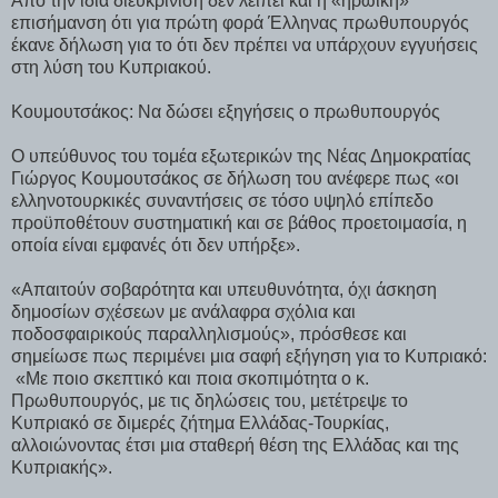
Από την ίδια διευκρίνιση δεν λείπει και η «ηρωική»
επισήμανση ότι για πρώτη φορά Έλληνας πρωθυπουργός
έκανε δήλωση για το ότι δεν πρέπει να υπάρχουν εγγυήσεις
στη λύση του Κυπριακού.
Κουμουτσάκος: Να δώσει εξηγήσεις ο πρωθυπουργός
Ο υπεύθυνος του τομέα εξωτερικών της Νέας Δημοκρατίας
Γιώργος Κουμουτσάκος σε δήλωση του ανέφερε πως «οι
ελληνοτουρκικές συναντήσεις σε τόσο υψηλό επίπεδο
προϋποθέτουν συστηματική και σε βάθος προετοιμασία, η
οποία είναι εμφανές ότι δεν υπήρξε».
«Απαιτούν σοβαρότητα και υπευθυνότητα, όχι άσκηση
δημοσίων σχέσεων με ανάλαφρα σχόλια και
ποδοσφαιρικούς παραλληλισμούς», πρόσθεσε και
σημείωσε πως περιμένει μια σαφή εξήγηση για το Κυπριακό:
«Με ποιο σκεπτικό και ποια σκοπιμότητα ο κ.
Πρωθυπουργός, με τις δηλώσεις του, μετέτρεψε το
Κυπριακό σε διμερές ζήτημα Ελλάδας-Τουρκίας,
αλλοιώνοντας έτσι μια σταθερή θέση της Ελλάδας και της
Κυπριακής».