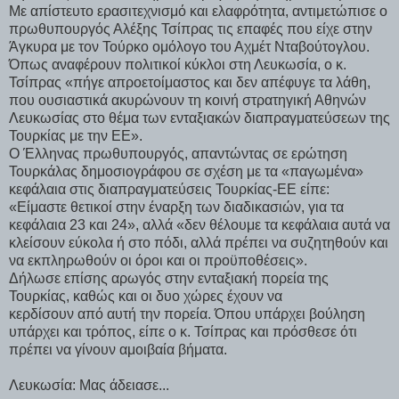
Με απίστευτο ερασιτεχνισμό και ελαφρότητα, αντιμετώπισε ο
πρωθυπουργός Αλέξης Τσίπρας τις επαφές που είχε στην
Άγκυρα με τον Τούρκο ομόλογο του Αχμέτ Νταβούτογλου.
Όπως αναφέρουν πολιτικοί κύκλοι στη Λευκωσία, ο κ.
Τσίπρας «πήγε απροετοίμαστος και δεν απέφυγε τα λάθη,
που ουσιαστικά ακυρώνουν τη κοινή στρατηγική Αθηνών
Λευκωσίας στο θέμα των ενταξιακών διαπραγματεύσεων της
Τουρκίας με την ΕΕ».
Ο Έλληνας πρωθυπουργός, απαντώντας σε ερώτηση
Τουρκάλας δημοσιογράφου σε σχέση με τα «παγωμένα»
κεφάλαια στις διαπραγματεύσεις Τουρκίας-ΕΕ είπε:
«Είμαστε θετικοί στην έναρξη των διαδικασιών, για τα
κεφάλαια 23 και 24», αλλά «δεν θέλουμε τα κεφάλαια αυτά να
κλείσουν εύκολα ή στο πόδι, αλλά πρέπει να συζητηθούν και
να εκπληρωθούν οι όροι και οι προϋποθέσεις».
Δήλωσε επίσης αρωγός στην ενταξιακή πορεία της
Τουρκίας, καθώς και οι δυο χώρες έχουν να
κερδίσουν από αυτή την πορεία. Όπου υπάρχει βούληση
υπάρχει και τρόπος, είπε ο κ. Τσίπρας και πρόσθεσε ότι
πρέπει να γίνουν αμοιβαία βήματα.
Λευκωσία: Μας άδειασε...