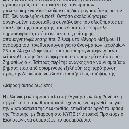
πράσινο φως στη Τουρκία για ξεπάγωμα των
μπλοκαρισμένων κεφαλαίων στις διαπραγματεύσεις με την
ΕΕ, δεν ανακλήθηκε ποτέ. Ωστόσο ακολούθησε μια
οργανωμένη προσπάθεια συγκάλυψης του ολισθήματος με
απάλειψη της απάντησης που έδωσε στη Τουρκάλα
δημοσιογράφο, από το κείμενο της επίσημης
απομαγνητοφώνησης που διένειμε το Μέγαρο Μαξίμου. Η
αναφορά του πρωθυπουργού για το άνοιγμα των κεφαλαίων
23 και 24 έχει εξαφανιστεί από το απομαγνητοφωνημένο
κείμενο! Επίσης δεν αναφέρεται το παραμικρό σε όσα είπε
δημοσίως ο κ. Τσίπρας περί της ανάγκης να γίνουν αμοιβαία
βήματα, που από ορισμένους εξελήφθη ως παρότρυνση
προς την Λευκωσία να ελαστικοποιήσει τις απόψεις της.
Διαρροή αυτοδιάψευσης
Η ελληνική αντιπροσωπεία στην Άγκυρα, αντιλαμβανόμενη
τη γκάφα του πρωθυπουργού, έχοντας ενημερωθεί και για
την δυσαρέσκεια της Λευκωσίας, επιχείρησε αργά το βράδυ
της Τετάρτης, με διαρροή στο ΚΥΠΕ (Κυπριακό Πρακτορείο
Ειδήσεων), να συμμαζέψει τα ασυμμάζευτα.