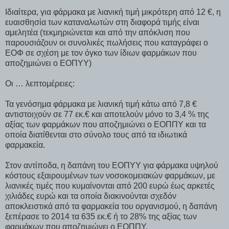
Ιδιαίτερα, για φάρμακα με λιανική τιμή μικρότερη από 12 €, η
ευαισθησία των καταναλωτών στη διαφορά τιμής είναι
αμελητέα (τεκμηριώνεται και από την απόκλιση που
παρουσιάζουν οι συνολικές πωλήσεις που καταγράφει ο
ΕΟΦ σε σχέση με τον όγκο των ίδιων φαρμάκων που
αποζημιώνει ο ΕΟΠΥΥ)
Οι … λεπτομέρειες:
Τα γενόσημα φάρμακα με λιανική τιμή κάτω από 7,8 €
αντιστοιχούν σε 77 εκ.€ και αποτελούν μόνο το 3,4 % της
αξίας των φαρμάκων που αποζημιώνει ο ΕΟΠΠΥ και τα
οποία διατίθενται στο σύνολο τους από τα ιδιωτικά
φαρμακεία.
Στον αντίποδα, η δαπάνη του ΕΟΠΥΥ για φάρμακα υψηλού
κόστους εξαιρουμένων των νοσοκομειακών φαρμάκων, με
λιανικές τιμές που κυμαίνονται από 200 ευρώ έως αρκετές
χιλιάδες ευρώ και τα οποία διακινούνται σχεδόν
αποκλειστικά από τα φαρμακεία του οργανισμού, η δαπάνη
ξεπέρασε το 2014 τα 635 εκ.€ ή το 28% της αξίας των
φαρμάκων που αποζημιώνει ο ΕΟΠΠΥ.