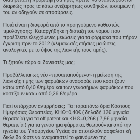
διαρκώς προς τα κάτω ανεξαρτήτως συνθηκών, ισοτιμιών ή
του αν οδηγούν σε αποσύρσεις.
Ποιά είναι η διαφορά από το προηγούμενο καθεστώς
τιμολόγησης; Καταργήθηκε η διάταξη του νόμου που
προέβλεπε ελεγχόμενες μειώσεις για τα φάρμακα που πήραν
έγκριση πριν το 2012 (κλιμακωτές ετήσιες μειώσεις
αναλογικές με το ύψος της λιανικής τους τιμής).
Τι ζητούν τώρα οι δανειστές μας;
Προβάλλεται ως νέο «προαπαιτούμενο» η μείωση της
λιανικής τιμής των φαρμάκων αναφοράς που κοστίζουν
κάτω από 0,40 €/ημέρα και των γενοσήμων φαρμάκων που
κοστίζουν κάτω από 0,26 €/ημέρα.
Γιατί υπάρχουν αντιρρήσεις; Τα παραπάνω όρια Κόστους
Ημερήσιας Θεραπείας, ΚΗΘ=0,40€ ( δηλαδή 12€ μηνιαία
θεραπεία) για τα off patent και ΚΗΘ=0,26€ ( 7,8€ μηνιαία
θεραπεία ) για τα γενόσημα φάρμακα, θεωρούνται από την
ηγεσία του Υπουργείου Υγείας ότι αποτελούν ασφαλιστική
δικλείδα ώστε να αναχαιτιστεί το φαινόμενο της