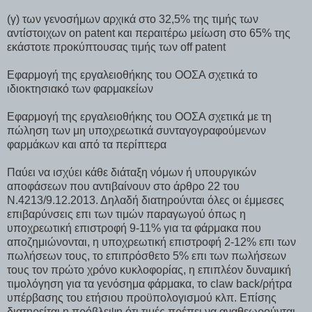
(γ) των γενοσήμων αρχικά στο 32,5% της τιμής των
αντίστοιχων on patent και περαιτέρω μείωση στο 65% της
εκάστοτε προκύπτουσας τιμής των off patent
Εφαρμογή της εργαλειοθήκης του ΟΟΣΑ σχετικά το
ιδιοκτησιακό των φαρμακείων
Εφαρμογή της εργαλειοθήκης του ΟΟΣΑ σχετικά με τη
πώληση των μη υποχρεωτικά συνταγογραφούμενων
φαρμάκων και από τα περίπτερα
Παύει να ισχύει κάθε διάταξη νόμων ή υπουργικών
αποφάσεων που αντιβαίνουν στο άρθρο 22 του
Ν.4213/9.12.2013. Δηλαδή διατηρούνται όλες οι έμμεσες
επιβαρύνσεις επι των τιμών παραγωγού όπως η
υποχρεωτική επιστροφή 9-11% για τα φάρμακα που
αποζημιώνονται, η υποχρεωτική επιστροφή 2-12% επι των
πωλήσεων τους, το επιπρόσθετο 5% επι των πωλήσεων
τους τον πρώτο χρόνο κυκλοφορίας, η επιπλέον δυναμική
τιμολόγηση για τα γενόσημα φάρμακα, το claw back/ρήτρα
υπέρβασης του ετήσιου προϋπολογισμού κλπ. Επίσης
διατηρείται η πρόβλεψη ότι τιμές πρέπει να αναθεωρούνται