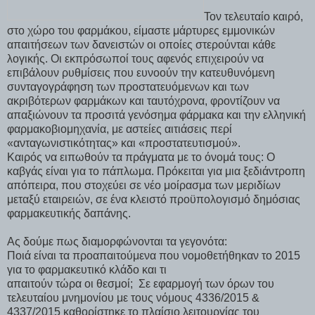
Τον τελευταίο καιρό,
στο χώρο του φαρμάκου, είμαστε μάρτυρες εμμονικών
απαιτήσεων των δανειστών οι οποίες στερούνται κάθε
λογικής. Οι εκπρόσωποί τους αφενός επιχειρούν να
επιβάλουν ρυθμίσεις που ευνοούν την κατευθυνόμενη
συνταγογράφηση των προστατευόμενων και των
ακριβότερων φαρμάκων και ταυτόχρονα, φροντίζουν να
απαξιώνουν τα προσιτά γενόσημα φάρμακα και την ελληνική
φαρμακοβιομηχανία, με αστείες αιτιάσεις περί
«ανταγωνιστικότητας» και «προστατευτισμού».
Καιρός να ειπωθούν τα πράγματα με το όνομά τους: Ο
καβγάς είναι για το πάπλωμα. Πρόκειται για μια ξεδιάντροπη
απόπειρα, που στοχεύει σε νέο μοίρασμα των μεριδίων
μεταξύ εταιρειών, σε ένα κλειστό προϋπολογισμό δημόσιας
φαρμακευτικής δαπάνης.
Ας δούμε πως διαμορφώνονται τα γεγονότα:
Ποιά είναι τα προαπαιτούμενα που νομοθετήθηκαν το 2015
για το φαρμακευτικό κλάδο και τι
απαιτούν τώρα οι θεσμοί; Σε εφαρμογή των όρων του
τελευταίου μνημονίου με τους νόμους 4336/2015 &
4337/2015 καθορίστηκε το πλαίσιο λειτουργίας του