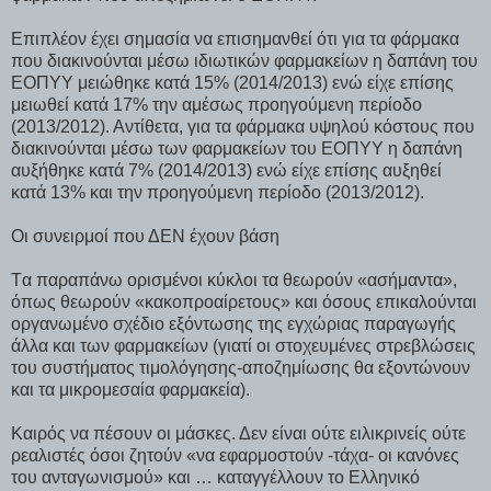
Επιπλέον έχει σημασία να επισημανθεί ότι για τα φάρμακα
που διακινούνται μέσω ιδιωτικών φαρμακείων η δαπάνη του
ΕΟΠΥΥ μειώθηκε κατά 15% (2014/2013) ενώ είχε επίσης
μειωθεί κατά 17% την αμέσως προηγούμενη περίοδο
(2013/2012). Αντίθετα, για τα φάρμακα υψηλού κόστους που
διακινούνται μέσω των φαρμακείων του ΕΟΠΥΥ η δαπάνη
αυξήθηκε κατά 7% (2014/2013) ενώ είχε επίσης αυξηθεί
κατά 13% και την προηγούμενη περίοδο (2013/2012).
Οι συνειρμοί που ΔΕΝ έχουν βάση
Tα παραπάνω ορισμένοι κύκλοι τα θεωρούν «ασήμαντα»,
όπως θεωρούν «κακοπροαίρετους» και όσους επικαλούνται
οργανωμένο σχέδιο εξόντωσης της εγχώριας παραγωγής
άλλα και των φαρμακείων (γιατί οι στοχευμένες στρεβλώσεις
του συστήματος τιμολόγησης-αποζημίωσης θα εξοντώνουν
και τα μικρομεσαία φαρμακεία).
Καιρός να πέσουν οι μάσκες. Δεν είναι ούτε ειλικρινείς ούτε
ρεαλιστές όσοι ζητούν «να εφαρμοστούν -τάχα- οι κανόνες
του ανταγωνισμού» και … καταγγέλλουν το Ελληνικό