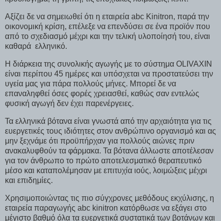
Αξίζει δε να σημειωθεί ότι η εταιρεία abc Kinitron, παρά την
οικονομική κρίση, επέλεξε να επενδύσει σε ένα προϊόν που
από το σχεδιασμό μέχρι και την τελική υλοποίησή του, είναι
καθαρά ελληνικό.
Η διάρκεια της συνολικής αγωγής με το σύστημα OLIVAXIN
είναι περίπου 45 ημέρες και υπόσχεται να προστατεύσει την
υγεία μας για πάρα πολλούς μήνες. Μπορεί δε να
επαναληφθεί όσες φορές χρειασθεί, καθώς σαν εντελώς
φυσική αγωγή δεν έχει παρενέργειες.
Τα ελληνικά βότανα είναι γνωστά από την αρχαιότητα για τις
ευεργετικές τους ιδιότητες στον ανθρώπινο οργανισμό και ας
μην ξεχνάμε ότι προϋπήρχαν για πολλούς αιώνες πριν
ανακαλυφθούν τα φάρμακα. Τα βότανα άλλωστε αποτέλεσαν
για τον άνθρωπο το πρώτο αποτελεσματικό θεραπευτικό
μέσο και καταπολέμησαν με επιτυχία ιούς, λοιμώξεις μέχρι
και επιδημίες.
Χρησιμοποιώντας τις πιο σύγχρονες μεθόδους εκχύλισης, η
εταιρεία παραγωγής abc kinitron κατόρθωσε να εξάγει στο
μέγιστο βαθμό όλα τα ευεργετικά συστατικά των βοτάνων και