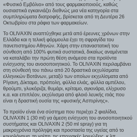
«Φυσικό Εμβόλιο» από τους φαρμακοποιούς, καθώς
ουσιαστικά εγκαινιάζει διεθνώς μια νέα κατηγορία στα
συμπληρώματα διατροφής, βρίσκεται από τη Δευτέρα 26
Οκτωβρίου στα ράφια των φαρμακείων.
Το OLIVAXIN αναπτύχθηκε μετά από έρευνες χρόνων στην
Ελλάδα και η τελική φόρμουλα έχει τη σφραγίδα του
πανεπιστημίου Αθηνών. Χάρη στην επαναστατική του
σύνθεση από 100% φυτικά συστατικά, δικαίως αναμένεται
να καταλάβει την πρώτη θέση ανάμεσα στα προϊόντα
ενίσχυσης του ανοσοποιητικού. Το OLIVAXIN περιλαμβάνει
στη σύνθεσή του πάνω από 20 δραστικά εκχυλίσματα
ελληνικών Βοτάνων, μεταξύ των οποίων εκχυλίσματα από
Ρίγανη, Δίκταμο, πρόπολη, φύλλα ελιάς, φύλλα αμπέλου,
θρούμπι, γλυκόριζα, θυμάρι, κρίταμο, αγκινάρα, ελίχρυσο
κ.α. και επιπλέον, εκχύλισμα από φλοιό λευκής ιτιάς που
είναι η δραστική ουσία της «φυσικής Ασπιρίνης».
Το προϊόν είναι ένα σύστημα που περιέχει 2 φιαλίδια,
OLIVAXIN 1 (30 ml) γα άμεση ενίσχυση του ανοσοποιητικού
συστήματος και OLIVAXIN 2 (50 ml spray) για τη
μακροχρόνια πρόληψη και προστασία της υγείας από το
κρυολόγημα, τη γρίπη, τις εποχιακές λοιμώξεις, κ.λπ.