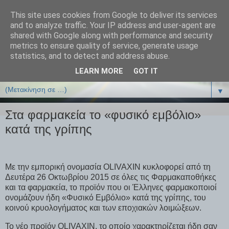
This site uses cookies from Google to deliver its services
ΒΙΟΛΟΓΙΑonline.gr
and to analyze traffic. Your IP address and user-agent are
shared with Google along with performance and security
metrics to ensure quality of service, generate usage
Online Μαθήματα Βιολογίας
statistics, and to detect and address abuse.
LEARN MORE
GOT IT
▼
▼
Στα φαρμακεία το «φυσικό εμβόλιο»
κατά της γρίπης
Με την εμπορική ονομασία OLIVAXIN κυκλοφορεί από τη
Δευτέρα 26 Οκτωβρίου 2015 σε όλες τις Φαρμακαποθήκες
και τα φαρμακεία, το προϊόν που οι Έλληνες φαρμακοποιοί
ονομάζουν ήδη «Φυσικό Εμβόλιο» κατά της γρίπης, του
κοινού κρυολογήματος και των εποχιακών λοιμώξεων.
Το νέο προϊόν OLIVAXIN, το οποίο χαρακτηρίζεται ήδη σαν