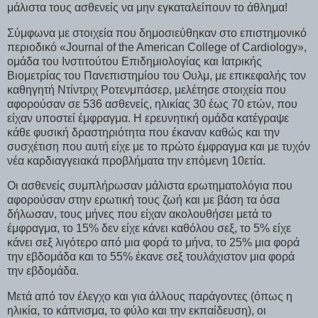
μάλιστα τους ασθενείς να μην εγκαταλείπουν το άθλημα!
Σύμφωνα με στοιχεία που δημοσιεύθηκαν στο επιστημονικό
περιοδικό «Journal of the American College of Cardiology»,
ομάδα του Ινστιτούτου Επιδημιολογίας και Ιατρικής
Βιομετρίας του Πανεπιστημίου του Ουλμ, με επικεφαλής τον
καθηγητή Ντίντριχ Ροτενμπάσερ, μελέτησε στοιχεία που
αφορούσαν σε 536 ασθενείς, ηλικίας 30 έως 70 ετών, που
είχαν υποστεί έμφραγμα. Η ερευνητική ομάδα κατέγραψε
κάθε φυσική δραστηριότητα που έκαναν καθώς και την
συσχέτιση που αυτή είχε με το πρώτο έμφραγμα και με τυχόν
νέα καρδιαγγειακά προβλήματα την επόμενη 10ετία.
Οι ασθενείς συμπλήρωσαν μάλιστα ερωτηματολόγια που
αφορούσαν στην ερωτική τους ζωή και με βάση τα όσα
δήλωσαν, τους μήνες που είχαν ακολουθήσει μετά το
έμφραγμα, το 15% δεν είχε κάνει καθόλου σεξ, το 5% είχε
κάνει σεξ λιγότερο από μια φορά το μήνα, το 25% μια φορά
την εβδομάδα και το 55% έκανε σεξ τουλάχιστον μια φορά
την εβδομάδα.
Μετά από τον έλεγχο και για άλλους παράγοντες (όπως η
ηλικία, το κάπνισμα, το φύλο και την εκπαίδευση), οι